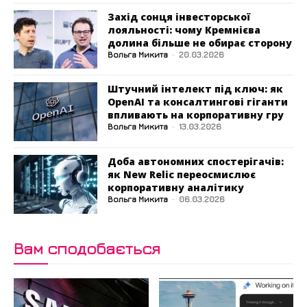
Захід сонця інвесторської
лояльності: чому Кремнієва
долина більше не обирає сторону
Вольга Микита
-
20.03.2026
Штучний інтелект під ключ: як
OpenAI та консалтингові гіганти
впливають на корпоративну гру
Вольга Микита
-
13.03.2026
Доба автономних спостерігачів:
як New Relic переосмислює
корпоративну аналітику
Вольга Микита
-
06.03.2026
Вам сподобається