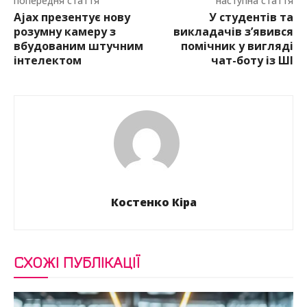
попередня стаття
наступна стаття
Ajax презентує нову
У студентів та
розумну камеру з
викладачів з’явився
вбудованим штучним
помічник у вигляді
інтелектом
чат-боту із ШІ
Костенко Кіра
СХОЖІ ПУБЛІКАЦІЇ