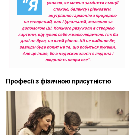
“Я
уявляю, як можна замінити емоції
спокою, балансу і рівноваги,
внутрішню гармонію з природою
на створений, хоч і ідеальний, малюнок за
допомогою ШІ. Кожного разу коли я створюю
картини, відчуваю себе живою людиною. І як би
далі не було, на який рівень ШІ не вийшов би,
завжди буде попит на те, що робиться руками.
Але це інше, бо в недосконалості є людина і
людяність попри все”.
Професії з фізичною присутністю