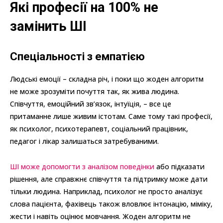
Які професії на 100% не
замінить ШІ
Спеціальності з емпатією
Людські емоції – складна річ, і поки що жоден алгоритм
не може зрозуміти почуття так, як жива людина.
Співчуття, емоційний зв’язок, інтуїція, – все це
притаманне лише живим істотам. Саме тому такі професії,
як психолог, психотерапевт, соціальний працівник,
педагог і лікар залишаться затребуваними.
ШІ може допомогти з аналізом поведінки
або підказати
рішення, але справжнє співчуття та підтримку може дати
тільки людина. Наприклад, психолог не просто аналізує
слова пацієнта, фахівець також вловлює інтонацію, міміку,
жести і навіть оцінює мовчання. Жоден алгоритм не