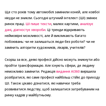
Ще сто років тому автомобілі замінили коней, але ковбої
нікуди не зникли. Сьогодні штучний інтелект (ШІ) змінює
ринок праці.
ШІ пише тексти
, малює картини,
аналізує
дані
,
діагностує хвороби
. Ці тренди відкривають
неймовірні можливості, але й викликають багато
побоювань: чи не залишаться люди без роботи? чи не
замінить алгоритм художників, лікарів, учителів?
Скоріш за все, деякі професії дійсно можуть зникнути або
пройти трансформацію. Але існують сфери, де людину
неможливо замінити. Редакція
видання AI360
вирішила
розібратися, які саме професії найбільш стійкі до приходу
ШІ. Також цікаво дізнатися, які навички треба
розвиватися людству, щоб залишатися затребуваним на
ринку кадрів у майбутньому.