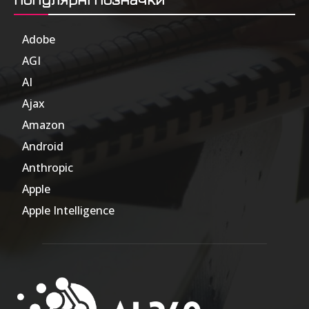
Adobe
6
AGI
185
AI
804
Ajax
1
Amazon
47
Android
17
Anthropic
51
Apple
63
Apple Intelligence
9