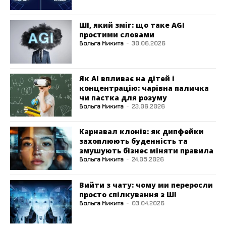
ШІ, який зміг: що таке AGI
простими словами
Вольга Микита
-
30.06.2026
Як AI впливає на дітей і
концентрацію: чарівна паличка
чи пастка для розуму
Вольга Микита
-
23.06.2026
Карнавал клонів: як дипфейки
захоплюють буденність та
змушують бізнес міняти правила
Вольга Микита
-
24.05.2026
Вийти з чату: чому ми переросли
просто спілкування з ШІ
Вольга Микита
-
03.04.2026