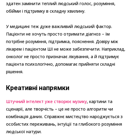
здатен замінити теплий людський голос, розуміння,
обійми і підтримку в складну хвилину.
У медицині теж дуже важливий людський фактор.
Пацієнти не хочуть просто отримати діагноз – їм
потрібне розуміння, підтримка, пояснення. Довіру між
лікарем і пацієнтом ШІ не може забезпечити. Наприклад,
онколог не просто призначає лікування, а й підтримує
пацієнта психологічно, допомагає прийняти складні
рішення.
Креативні напрямки
Штучний інтелект уже створює музику
, картини та
сценарії, але творчість – це не просто алгоритм чи
комбінація даних. Справжнє мистецтво народжується з
особистих переживань, інтуїції та глибокого розуміння
людської натури.