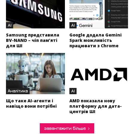
AI
AI
Samsung представила
Google додала Gemini
BV-NAND – чіп пам’яті
Spark можливість
для ШІ
працювати з Chrome
Аналітика
AI
Що таке AI-агенти і
AMD показала нову
навіщо вони потрібні
платформу для дата-
центрів ШІ
завантажити більше