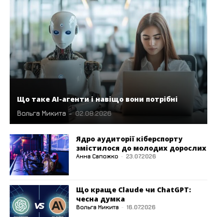
Що таке AI-агенти і навіщо вони потрібні
Вольга Микита
-
02.08.2026
Ядро аудиторії кіберспорту
змістилося до молодих дорослих
Анна Сапожко
-
23.07.2026
Що краще Claude чи ChatGPT:
чесна думка
Вольга Микита
-
16.07.2026