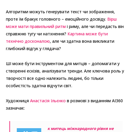
Алгоритми можуть генерувати текст чи зображення,
проте їм бракує головного – емоційного досвіду.
Вірш
може мати правильний ритм
і риму, але чи передасть він
справжню тугу чи натхнення?
Картина може бути
технічно досконалою
, але чи здатна вона викликати
глибокий відгук у глядача?
ШІ може бути інструментом для митців – допомагати у
створенні ескізів, аналізувати тренди. Але ключова роль у
творчості все одно належить людині, бо тільки
особистість здатна відчути світ.
Художниця
Анастасія Ільєнко
в розмові з виданням AI360
зазначає:
к митець міжнародного рівня не