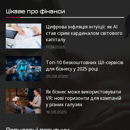
Цікаве про фінанси
Цифрова інфляція інтуїції: як AI
став сірим кардиналом світового
капіталу
11.04.2026
Топ-10 безкоштовних ШІ-сервісів
для бізнесу у 2025 році
25.08.2025
Як бізнес може використовувати
VR: нові горизонти для компаній
у різних галузях
18.06.2025
Популярні позначки