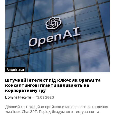
Аналітика
Штучний інтелект під ключ: як OpenAI та
консалтингові гіганти впливають на
корпоративну гру
Вольга Микита
-
13.03.2026
Діловий світ офіційно пройшов етап першого захоплення
«магією» ChatGPT. Період бездумного тестування та