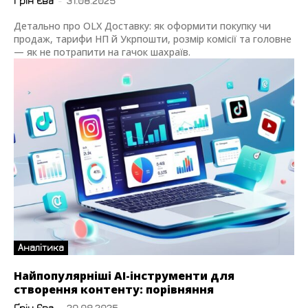
Ґрін Єва
-
31.08.2025
Детально про OLX Доставку: як оформити покупку чи
продаж, тарифи НП й Укрпошти, розмір комісії та головне
— як не потрапити на гачок шахраїв.
Аналітика
Найпопулярніші AI-інструменти для
створення контенту: порівняння
Ґрін Єва
-
29.08.2025