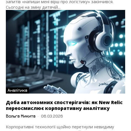
запитів «напиши мені вірш про логістику» закінчився.
Сьогодні на зміну дитячій...
Аналітика
Доба автономних спостерігачів: як New Relic
переосмислює корпоративну аналітику
Вольга Микита
-
06.03.2026
Корпоративні технології щойно перетнули невидиму