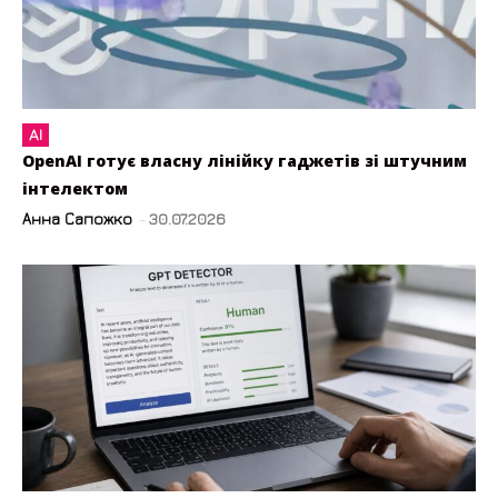
AI
OpenAI готує власну лінійку гаджетів зі штучним
інтелектом
Анна Сапожко
-
30.07.2026