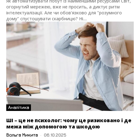
Як автоматизувати побут із найменшими ресурсами Світ,
огорнутий мережею, вже не просить, а диктує ритм
інтелектуалізації. Але чи обов'язково для "розумного
дому" спустошувати скарбницю? Ні....
Аналітика
ШІ – це не психолог: чому це ризиковано і де
межа між допомогою та шкодою
Вольга Микита
-
06.10.2025