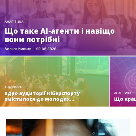
АНАЛІТИКА
Що таке AI-агенти і навіщо
вони потрібні
Вольга Микита
-
02.08.2026
АНАЛІТИКА
Ядро аудиторії кіберспорту
АНАЛІТИКА
змістилося до молодих...
Що кращ