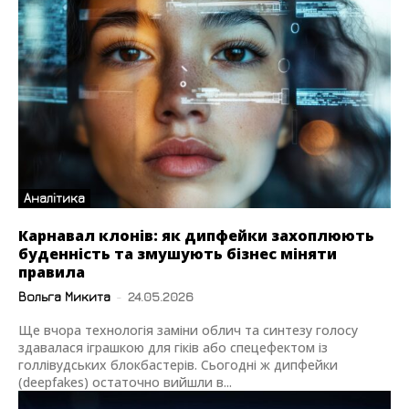
Аналітика
Карнавал клонів: як дипфейки захоплюють
буденність та змушують бізнес міняти
правила
Вольга Микита
-
24.05.2026
Ще вчора технологія заміни облич та синтезу голосу
здавалася іграшкою для гіків або спецефектом із
голлівудських блокбастерів. Сьогодні ж дипфейки
(deepfakes) остаточно вийшли в...