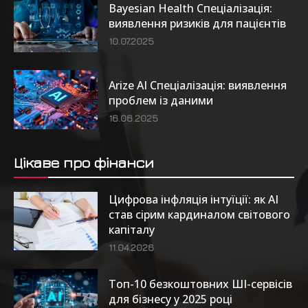
Bayesian Health Спеціалізація:
виявлення ризиків для пацієнтів
10.07.2025
Arize AI Спеціалізація: виявлення
проблем із даними
16.06.2025
Цікаве про фінанси
Цифрова інфляція інтуїції: як AI
став сірим кардиналом світового
капіталу
11.04.2026
Топ-10 безкоштовних ШІ-сервісів
для бізнесу у 2025 році