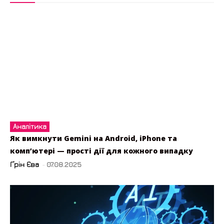
Аналітика
Як вимкнути Gemini на Android, iPhone та
комп’ютері — прості дії для кожного випадку
Ґрін Єва
-
07.08.2025