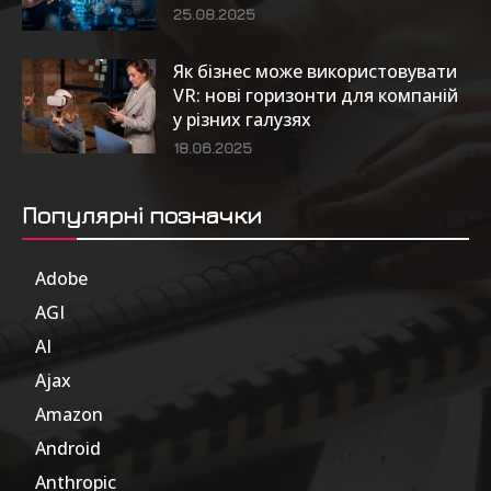
25.08.2025
Як бізнес може використовувати
VR: нові горизонти для компаній
у різних галузях
18.06.2025
Популярні позначки
Adobe
6
AGI
185
AI
804
Ajax
1
Amazon
47
Android
17
Anthropic
51