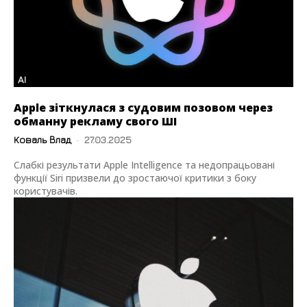
AI
Apple зіткнулася з судовим позовом через
обманну рекламу свого ШІ
Коваль Влад
-
27.03.2025
Слабкі результати Apple Intelligence та недопрацьовані
функції Siri призвели до зростаючої критики з боку
користувачів.