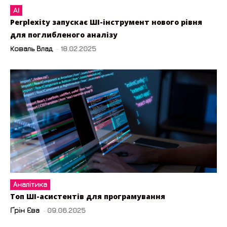
AI
Perplexity запускає ШІ-інструмент нового рівня
для поглибленого аналізу
Коваль Влад
-
18.02.2025
Аналітика
Топ ШІ-асистентів для програмування
Ґрін Єва
-
09.06.2025