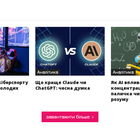
Аналітика
Аналітика
кіберспорту
Що краще Claude чи
Як AI вплив
молодих
ChatGPT: чесна думка
концентрац
паличка чи
розуму
завантажити більше