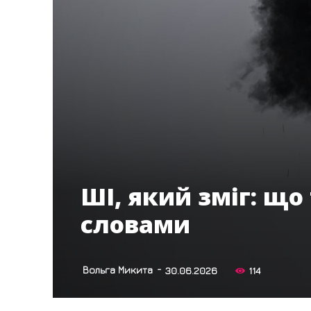
ШІ, який зміг: що
словами
-
Вольга Микита
30.06.2026
114