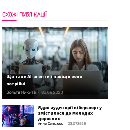
СХОЖІ ПУБЛІКАЦІЇ
Що таке AI-агенти і навіщо вони
потрібні
Вольга Микита
-
02.08.2026
Ядро аудиторії кіберспорту
змістилося до молодих
дорослих
Анна Сапожко
-
23.07.2026