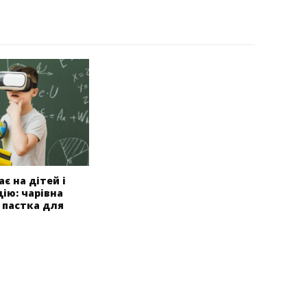
ає на дітей і
ію: чарівна
 пастка для