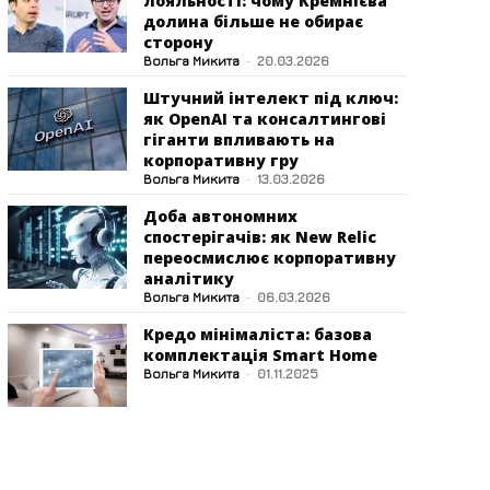
лояльності: чому Кремнієва
долина більше не обирає
сторону
Вольга Микита
-
20.03.2026
Штучний інтелект під ключ:
як OpenAI та консалтингові
гіганти впливають на
корпоративну гру
Вольга Микита
-
13.03.2026
Доба автономних
спостерігачів: як New Relic
переосмислює корпоративну
аналітику
Вольга Микита
-
06.03.2026
Кредо мінімаліста: базова
комплектація Smart Home
Вольга Микита
-
01.11.2025