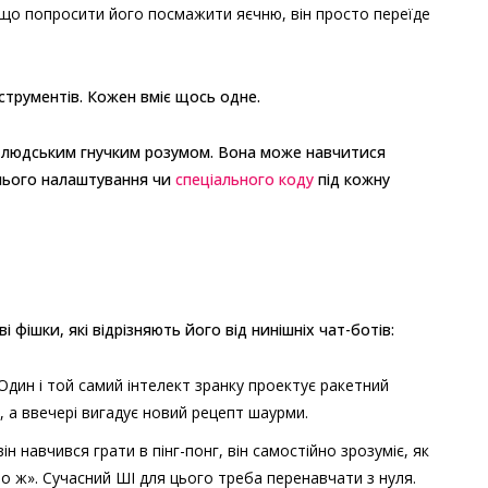
що попросити його посмажити яєчню, він просто переїде
струментів. Кожен вміє щось одне.
є людським гнучким розумом. Вона може навчитися
нього налаштування чи
спеціального коду
під кожну
 фішки, які відрізняють його від нинішніх чат-ботів:
 Один і той самий інтелект зранку проектує ракетний
х, а ввечері вигадує новий рецепт шаурми.
ін навчився грати в пінг-понг, він самостійно зрозуміє, як
ічно ж». Сучасний ШІ для цього треба перенавчати з нуля.