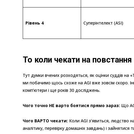
Рівень 4
Суперінтелект (ASI)
То коли чекати на повстанн
Тут думки вчених розходяться, як оцінки суддів на «
ми побачимо щось схоже на AGI вже зовсім скоро. Ін
комп’ютери і ще років 30 досліджень.
Чого точно НЕ варто боятися прямо зараз:
Що AGI
Чого ВАРТО чекати:
Коли AGI з’явиться, людство н
аналітику, перевірку домашніх завдань) і зайнятися 