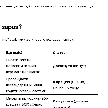
то генерує текст, бо так каже алгоритм. Він розуміє, що
 зараз?
тупої залізяки» до «нового володаря світу»:
Що вміє?
Статус
Писати тексти,
малювати песиків,
Досягнуто
(ви тут)
перемагати в шахах.
Пропонувати
В процесі
(GPT-4o,
нестандартні рішення,
Claude 3.5 тощо)
кодити складні системи.
Мислити як людина (або
Очікується
(десь на
краще) у ВСІХ сферах
горизонті)