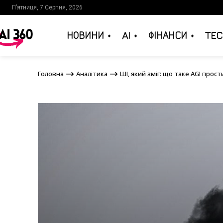
П’ятниця, 7 Серпня, 2026
НОВИНИ
AI
ФІНАНСИ
TEC
Головна
Аналітика
ШІ, який зміг: що таке AGI
Головна
Аналітика
ШІ, який зміг: що таке AGI прос