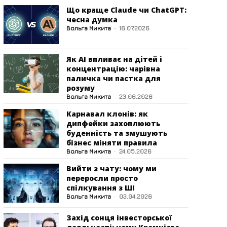
Що краще Claude чи ChatGPT:
чесна думка
Вольга Микита
-
16.07.2026
Як AI впливає на дітей і
концентрацію: чарівна
паличка чи пастка для
розуму
Вольга Микита
-
23.06.2026
Карнавал клонів: як
дипфейки захоплюють
буденність та змушують
бізнес міняти правила
Вольга Микита
-
24.05.2026
Вийти з чату: чому ми
переросли просто
спілкування з ШІ
Вольга Микита
-
03.04.2026
Захід сонця інвесторської