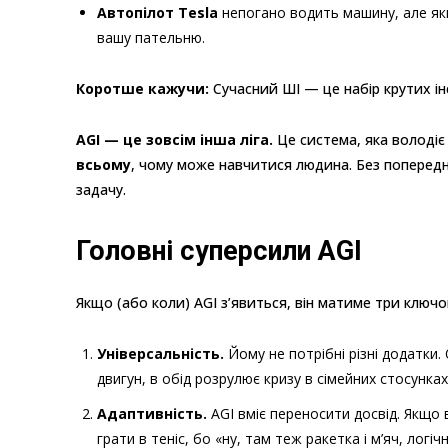
Автопілот Tesla
непогано водить машину, але як
вашу пательню.
Коротше кажучи:
Сучасний ШІ — це набір крутих ін
AGI — це зовсім інша ліга.
Це система, яка володі
всьому
, чому може навчитися людина. Без поперед
задачу.
Головні суперсили AGI
Якщо (або коли) AGI з’явиться, він матиме три ключові
Універсальність.
Йому не потрібні різні додатки.
двигун, в обід розрулює кризу в сімейних стосунка
Адаптивність.
AGI вміє переносити досвід. Якщо в
грати в теніс, бо «ну, там теж ракетка і м’яч, лог