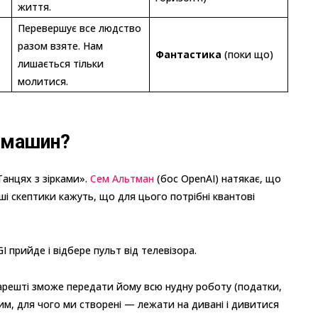
життя.
Перевершує все людство
разом взяте. Нам
Фантастика
(поки що)
лишається тільки
молитися.
я машин?
Танцях з зірками».
Сем Альтман
(бос OpenAI) натякає, що
ші скептики кажуть, що для цього потрібні квантові
 прийде і відбере пульт від телевізора.
арешті зможе передати йому всю нудну роботу (податки,
тим, для чого ми створені — лежати на дивані і дивитися