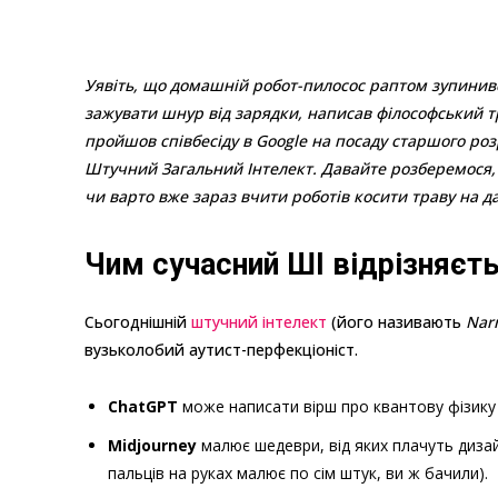
Уявіть, що домашній робот-пилосос раптом зупинився
зажувати шнур від зарядки, написав філософський тра
пройшов співбесіду в Google на посаду старшого роз
Штучний Загальний Інтелект. Давайте розберемося, щ
чи варто вже зараз вчити роботів косити траву на да
Чим сучасний ШІ відрізняєть
Сьогоднішній
штучний інтелект
(його називають
Nar
вузьколобий аутист-перфекціоніст.
ChatGPT
може написати вірш про квантову фізику в 
Midjourney
малює шедеври, від яких плачуть дизайн
пальців на руках малює по сім штук, ви ж бачили).