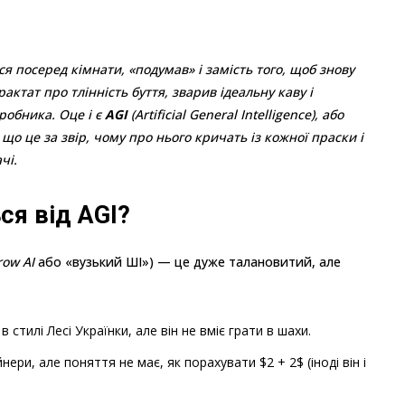
 посеред кімнати, «подумав» і замість того, щоб знову
ктат про тлінність буття, зварив ідеальну каву і
робника. Оце і є
AGI
(Artificial General Intelligence), або
о це за звір, чому про нього кричать із кожної праски і
чі.
ся від AGI?
row AI
або «вузький ШІ») — це дуже талановитий, але
стилі Лесі Українки, але він не вміє грати в шахи.
ери, але поняття не має, як порахувати $2 + 2$ (іноді він і