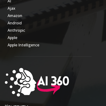
AI
804
Ajax
1
Amazon
47
Android
17
Anthropic
51
Apple
63
Apple Intelligence
9