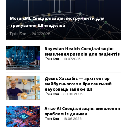
MosaicML Спеціалізація: інструменти для
тренування ШІ-моделей
Ґрін Єва
-
24.07.2025
Bayesian Health Спеціалізація:
виявлення ризиків для пацієнтів
Ґрін Єва
-
10.07.2025
Деміс Хассабіс — архітектор
майбутнього: як британський
науковець змінює ШІ
Ґрін Єва
-
30.06.2025
Arize AI Спеціалізація: виявлення
проблем із даними
Ґрін Єва
-
16.06.2025