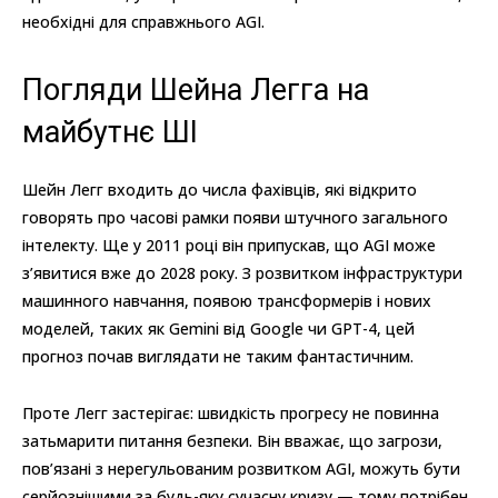
необхідні для справжнього AGI.
Погляди Шейна Легга на
майбутнє ШІ
Шейн Легг входить до числа фахівців, які відкрито
говорять про часові рамки появи штучного загального
інтелекту. Ще у 2011 році він припускав, що AGI може
з’явитися вже до 2028 року. З розвитком інфраструктури
машинного навчання, появою трансформерів і нових
моделей, таких як Gemini від Google чи GPT-4, цей
прогноз почав виглядати не таким фантастичним.
Проте Легг застерігає: швидкість прогресу не повинна
затьмарити питання безпеки. Він вважає, що загрози,
пов’язані з нерегульованим розвитком AGI, можуть бути
серйознішими за будь-яку сучасну кризу — тому потрібен