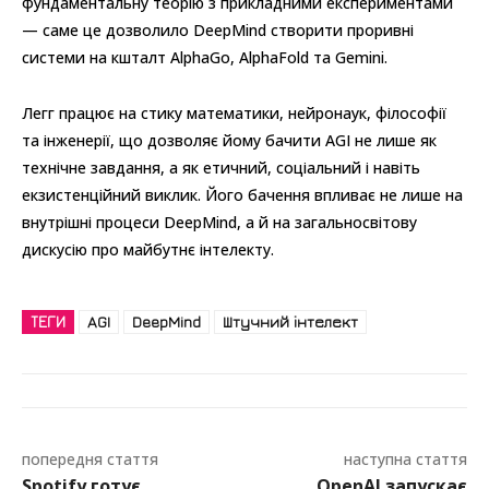
фундаментальну теорію з прикладними експериментами
— саме це дозволило DeepMind створити проривні
системи на кшталт AlphaGo, AlphaFold та Gemini.
Легг працює на стику математики, нейронаук, філософії
та інженерії, що дозволяє йому бачити AGI не лише як
технічне завдання, а як етичний, соціальний і навіть
екзистенційний виклик. Його бачення впливає не лише на
внутрішні процеси DeepMind, а й на загальносвітову
дискусію про майбутнє інтелекту.
ТЕГИ
AGI
DeepMind
Штучний інтелект
попередня стаття
наступна стаття
Spotify готує
OpenAI запускає