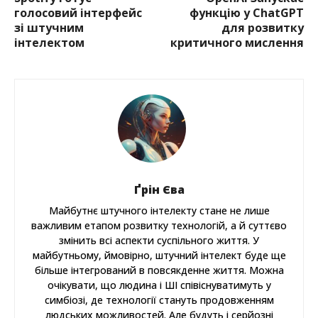
голосовий інтерфейс
функцію у ChatGPT
зі штучним
для розвитку
інтелектом
критичного мислення
Ґрін Єва
Майбутнє штучного інтелекту стане не лише
важливим етапом розвитку технологій, а й суттєво
змінить всі аспекти суспільного життя. У
майбутньому, ймовірно, штучний інтелект буде ще
більше інтегрований в повсякденне життя. Можна
очікувати, що людина і ШІ співіснуватимуть у
симбіозі, де технології стануть продовженням
людських можливостей. Але будуть і серйозні