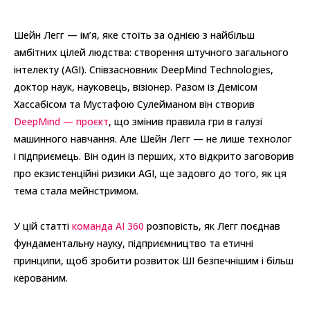
Шейн Легг — ім’я, яке стоїть за однією з найбільш
амбітних цілей людства: створення штучного загального
інтелекту (AGI). Співзасновник DeepMind Technologies,
доктор наук, науковець, візіонер. Разом із Демісом
Хассабісом та Мустафою Сулейманом він створив
DeepMind — проєкт
, що змінив правила гри в галузі
машинного навчання. Але Шейн Легг — не лише технолог
і підприємець. Він один із перших, хто відкрито заговорив
про екзистенційні ризики AGI, ще задовго до того, як ця
тема стала мейнстримом.
У цій статті
команда AI 360
розповість, як Легг поєднав
фундаментальну науку, підприємництво та етичні
принципи, щоб зробити розвиток ШІ безпечнішим і більш
керованим.