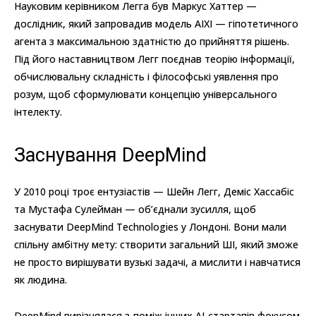
Науковим керівником Легга був Маркус Хаттер —
дослідник, який запровадив модель AIXI — гіпотетичного
агента з максимальною здатністю до прийняття рішень.
Під його наставництвом Легг поєднав теорію інформації,
обчислювальну складність і філософські уявлення про
розум, щоб сформулювати концепцію універсального
інтелекту.
Заснування DeepMind
У 2010 році троє ентузіастів — Шейн Легг, Деміс Хассабіс
та Мустафа Сулейман — об’єднали зусилля, щоб
заснувати DeepMind Technologies у Лондоні. Вони мали
спільну амбітну мету: створити загальний ШІ, який зможе
не просто вирішувати вузькі задачі, а мислити і навчатися
як людина.
DeepMind вирізнялася з-поміж інших AI-стартапів фокусом