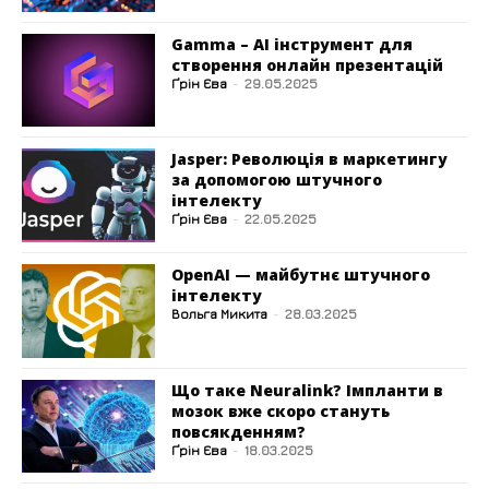
Gamma – AI інструмент для
створення онлайн презентацій
Ґрін Єва
-
29.05.2025
Jasper: Революція в маркетингу
за допомогою штучного
інтелекту
Ґрін Єва
-
22.05.2025
OpenAI — майбутнє штучного
інтелекту
Вольга Микита
-
28.03.2025
Що таке Neuralink? Імпланти в
мозок вже скоро стануть
повсякденням?
Ґрін Єва
-
18.03.2025