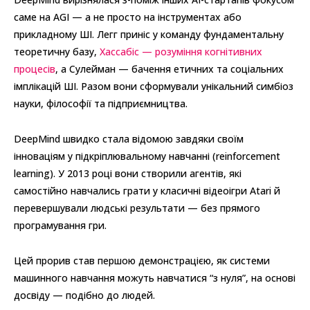
саме на AGI — а не просто на інструментах або
прикладному ШІ. Легг приніс у команду фундаментальну
теоретичну базу,
Хассабіс — розуміння когнітивних
процесів
, а Сулейман — бачення етичних та соціальних
імплікацій ШІ. Разом вони сформували унікальний симбіоз
науки, філософії та підприємництва.
DeepMind швидко стала відомою завдяки своїм
інноваціям у підкріплювальному навчанні (reinforcement
learning). У 2013 році вони створили агентів, які
самостійно навчались грати у класичні відеоігри Atari й
перевершували людські результати — без прямого
програмування гри.
Цей прорив став першою демонстрацією, як системи
машинного навчання можуть навчатися “з нуля”, на основі
досвіду — подібно до людей.