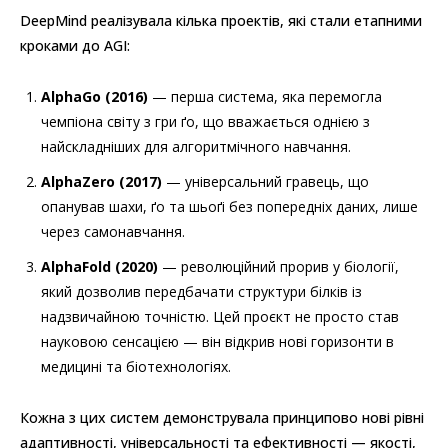
DeepMind реалізувала кілька проектів, які стали етапними
кроками до AGI:
AlphaGo (2016)
— перша система, яка перемогла
чемпіона світу з гри ґо, що вважається однією з
найскладніших для алгоритмічного навчання.
AlphaZero (2017)
— універсальний гравець, що
опанував шахи, ґо та шьоґі без попередніх даних, лише
через самонавчання.
AlphaFold (2020)
— революційний прорив у біології,
який дозволив передбачати структури білків із
надзвичайною точністю. Цей проєкт не просто став
науковою сенсацією — він відкрив нові горизонти в
медицині та біотехнологіях.
Кожна з цих систем демонструвала принципово нові рівні
адаптивності, універсальності та ефективності — якості,