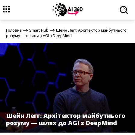
Головна
Smart Hub
Шейн Легг: Архітектор майбутнього розуму
— шлях до AGI з DeepMind
Головна
Smart Hub
Шейн Легг: Архітектор майбутнього
розуму — шлях до AGI з DeepMind
Шейн Легг: Архітектор майбутнього
розуму — шлях до AGI з DeepMind