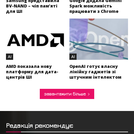
Samsung представила
Google додала Gemini
BV-NAND – чіп пам’яті
Spark можливість
для ШІ
працювати з Chrome
AI
AI
AMD показала нову
OpenAI готує власну
платформу для дата-
лінійку гаджетів зі
центрів ШІ
штучним інтелектом
завантажити більше
Редакція рекомендує