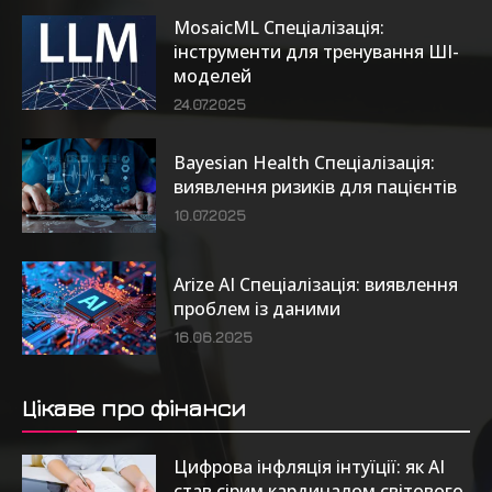
MosaicML Спеціалізація:
інструменти для тренування ШІ-
моделей
24.07.2025
Bayesian Health Спеціалізація:
виявлення ризиків для пацієнтів
10.07.2025
Arize AI Спеціалізація: виявлення
проблем із даними
16.06.2025
Цікаве про фінанси
Цифрова інфляція інтуїції: як AI
став сірим кардиналом світового