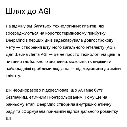
Шлях до AGI
На відміну від багатьох технологічних гігантів, які
зосереджуються на короткотерміновому прибутку,
DeepMind з перших днів задекларувала довгострокову
мету — створення штучного загального інтелекту (AGI).
Для Шейна Легга AGI — це не просто технологічна ціль, а
питання глобального значення: можливість вирішити
найскладніші проблеми людства — від медицини до зміни
клімату.
Він неодноразово підкреслював, що AGI має бути
безпечним, етичним і контрольованим. Тому ще на
ранньому етапі DeepMind створила внутрішню етичну
раду та сформувала принципи відповідального розвитку
ШІ.