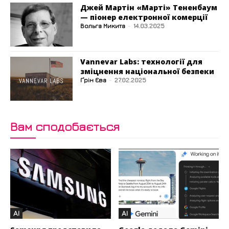
Джей Мартін «Марті» Тененбаум
— піонер електронної комерції
Вольга Микита
-
14.03.2025
Vannevar Labs: технології для
зміцнення національної безпеки
Ґрін Єва
-
27.02.2025
Вам сподобається
AI
AI