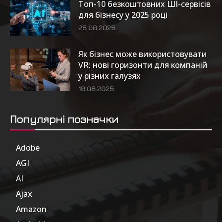
Топ-10 безкоштовних ШІ-сервісів
для бізнесу у 2025 році
25.08.2025
Як бізнес може використовувати
VR: нові горизонти для компаній
у різних галузях
18.06.2025
Популярні позначки
Adobe
6
AGI
185
AI
804
Ajax
1
Amazon
47