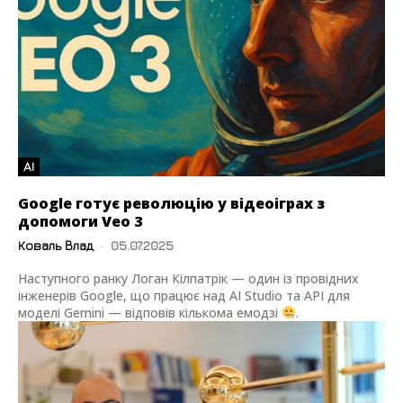
AI
Google готує революцію у відеоіграх з
допомоги Veo 3
Коваль Влад
-
05.07.2025
Наступного ранку Логан Кілпатрік — один із провідних
інженерів Google, що працює над AI Studio та API для
моделі Gemini — відповів кількома емодзі
.