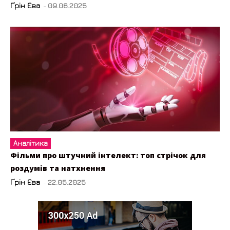
Ґрін Єва
-
09.06.2025
Аналітика
Фільми про штучний інтелект: топ стрічок для
роздумів та натхнення
Ґрін Єва
-
22.05.2025