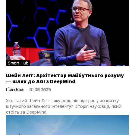
Smart Hub
Шейн Легг: Архітектор майбутнього розуму
— шлях до AGI з DeepMind
Ґрін Єва
-
01.08.2025
Хто такий Шейн Легг і яку роль він відіграє у розвитку
штучного загального інтелекту? Історія науковця, який
стоїть за DeepMind.