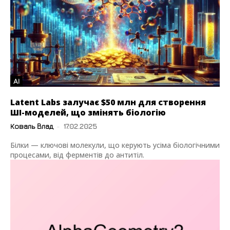
AI
Latent Labs залучає $50 млн для створення
ШІ-моделей, що змінять біологію
Коваль Влад
-
17.02.2025
Білки — ключові молекули, що керують усіма біологічними
процесами, від ферментів до антитіл.