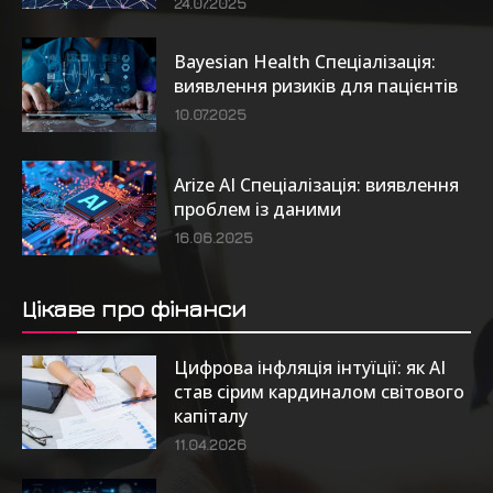
24.07.2025
Bayesian Health Спеціалізація:
виявлення ризиків для пацієнтів
10.07.2025
Arize AI Спеціалізація: виявлення
проблем із даними
16.06.2025
Цікаве про фінанси
Цифрова інфляція інтуїції: як AI
став сірим кардиналом світового
капіталу
11.04.2026