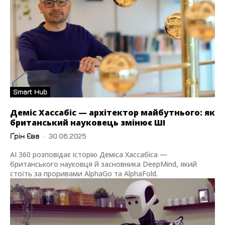
Smart Hub
Деміс Хассабіс — архітектор майбутнього: як
британський науковець змінює ШІ
Ґрін Єва
-
30.06.2025
AI 360 розповідає історію Деміса Хассабіса —
британського науковця й засновника DeepMind, який
стоїть за проривами AlphaGo та AlphaFold.