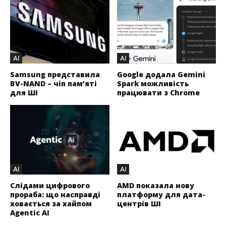
AI
AI
Samsung представила
Google додала Gemini
BV-NAND – чіп пам’яті
Spark можливість
для ШІ
працювати з Chrome
AI
AI
Слідами цифрового
AMD показала нову
прораба: що насправді
платформу для дата-
ховається за хайпом
центрів ШІ
Agentic AI