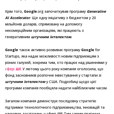
Крім того,
Google
.org започаткував програму
Generative
AI Accelerator
. Ще одну ініціативу з бюджетом у 20
мільйонів доларів, спрямовану на допомогу
некомерційним організаціям, які працюють з
генеративним
штучним інтелектом
.
Google
також активно розвиває програму
Google
for
Startups, яка надає можливості новим підприємцям з
різних галузей, зокрема тим, хто працює над рішеннями у
сфері
ШІ
. У лютому цього року компанія оголосила, що
фонд засновників розпочне інвестування у стартапи зі
штучним інтелектом
у США. Подробиці щодо цієї
програми компанія пообіцяла надати найближчим часом.
Загалом компанія демонструє послідовну стратегію
підтримки технологічного підприємництва, інновацій та
наукових досліджень у сфері
ШІ
. Тим самим прагнучи