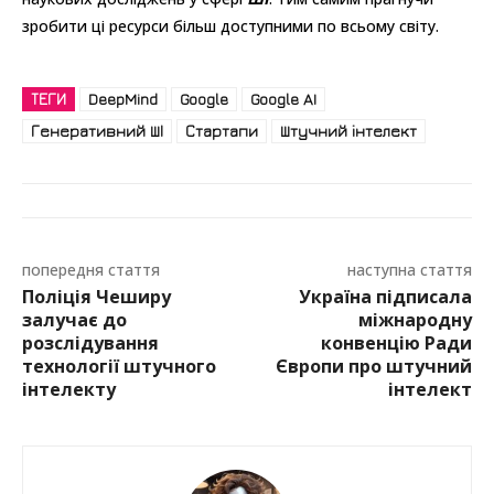
зробити ці ресурси більш доступними по всьому світу.
ТЕГИ
DeepMind
Google
Google AI
Генеративний ШІ
Стартапи
Штучний інтелект
попередня стаття
наступна стаття
Поліція Чеширу
Україна підписала
залучає до
міжнародну
розслідування
конвенцію Ради
технології штучного
Європи про штучний
інтелекту
інтелект