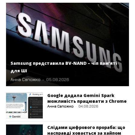
Samsung представила BV-NAND – чіп пам’яті
для ШІ
Анна Сапожко
-
05.08.2026
Google додала Gemini Spark
можливість працювати з Chrome
Анна Сапожко
-
04.08.2026
Слідами цифрового прораба: що
насправді ховається за хайпом