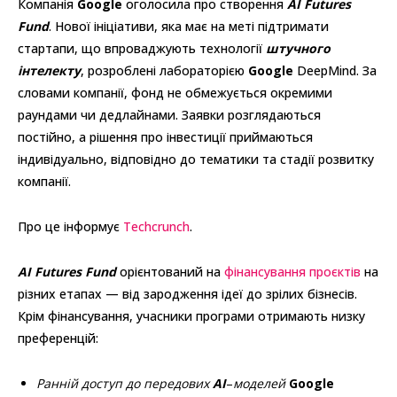
Компанія
Google
оголосила про створення
AI Futures
Fund
. Нової ініціативи, яка має на меті підтримати
стартапи, що впроваджують технології
штучного
інтелекту
, розроблені лабораторією
Google
DeepMind. За
словами компанії, фонд не обмежується окремими
раундами чи дедлайнами. Заявки розглядаються
постійно, а рішення про інвестиції приймаються
індивідуально, відповідно до тематики та стадії розвитку
компанії.
Про це інформує
Techcrunch
.
AI Futures Fund
орієнтований на
фінансування проєктів
на
різних етапах — від зародження ідеї до зрілих бізнесів.
Крім фінансування, учасники програми отримають низку
преференцій:
Ранній доступ до передових
AI
–
моделей
Google