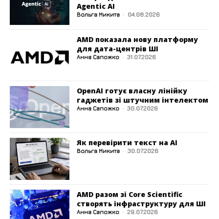
Agentic AI
Вольга Микита
-
04.08.2026
AMD показала нову платформу
для дата-центрів ШІ
Анна Сапожко
-
31.07.2026
OpenAI готує власну лінійку
гаджетів зі штучним інтелектом
Анна Сапожко
-
30.07.2026
Як перевірити текст на AI
Вольга Микита
-
30.07.2026
AMD разом зі Core Scientific
створять інфраструктуру для ШІ
Анна Сапожко
-
29.07.2026