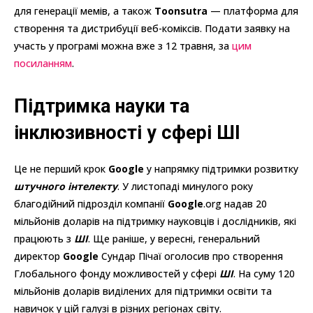
для генерації мемів, а також
Toonsutra
— платформа для
створення та дистрибуції веб-коміксів. Подати заявку на
участь у програмі можна вже з 12 травня, за
цим
посиланням
.
Підтримка науки та
інклюзивності у сфері ШІ
Це не перший крок
Google
у напрямку підтримки розвитку
штучного інтелекту
. У листопаді минулого року
благодійний підрозділ компанії
Google
.org надав 20
мільйонів доларів на підтримку науковців і дослідників, які
працюють з
ШІ
. Ще раніше, у вересні, генеральний
директор
Google
Сундар Пічаї оголосив про створення
Глобального фонду можливостей у сфері
ШІ
. На суму 120
мільйонів доларів виділених для підтримки освіти та
навичок у цій галузі в різних регіонах світу.