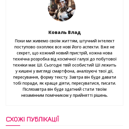
Коваль Влад
Поки ми живемо своїм життям, штучний інтелект
поступово охоплює все нові його аспекти. Вже не
секрет, що кожний новий пристрій, кожна нова
технічна розробка від космічної галузі до побутової
техніки має ШІ. Сьогодні твій особистий ШІ лежить
у кишені у вигляді смартфона, аналізуючі твої дії,
пересування, форму тексту. Завтра він буде давати
тобі поради, як краще діяти, пересуватися, писати.
Післязавтра він буде здатний стати твоїм
незамінним помічником у прийнятті рішень.
СХОЖІ ПУБЛІКАЦІЇ