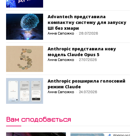
Advantech представила
компактну систему для запуску
ШІ без хмари
Анна Сапожко
-
28.07.2026
Anthropic представила нову
модель Claude Opus 5
Анна Сапожко
-
27.07.2026
Anthropic розширила голосовий
режим Claude
Анна Сапожко
-
24.07.2026
Вам сподобається