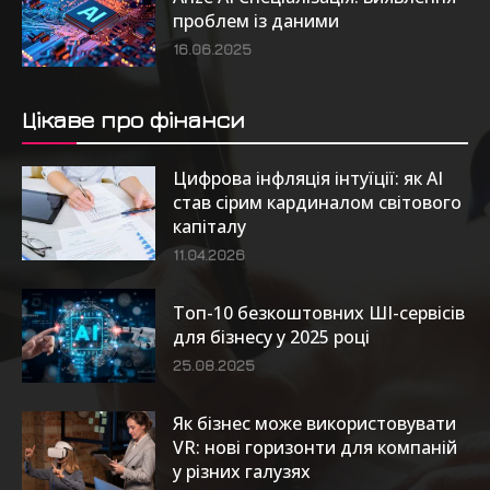
проблем із даними
16.06.2025
Цікаве про фінанси
Цифрова інфляція інтуїції: як AI
став сірим кардиналом світового
капіталу
11.04.2026
Топ-10 безкоштовних ШІ-сервісів
для бізнесу у 2025 році
25.08.2025
Як бізнес може використовувати
VR: нові горизонти для компаній
у різних галузях