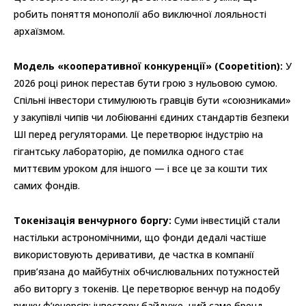
робить поняття монополії або виключної лояльності
архаїзмом.
Модель «кооперативної конкуренції» (Coopetition):
У
2026 році ринок перестав бути грою з нульовою сумою.
Спільні інвестори стимулюють гравців бути «союзниками»
у закупівлі чипів чи лобіюванні єдиних стандартів безпеки
ШІ перед регуляторами. Це перетворює індустрію на
гігантську лабораторію, де помилка одного стає
миттєвим уроком для іншого — і все це за кошти тих
самих фондів.
Токенізація венчурного боргу:
Суми інвестицій стали
настільки астрономічними, що фонди дедалі частіше
використовують деривативи, де частка в компанії
прив’язана до майбутніх обчислювальних потужностей
або виторгу з токенів. Це перетворює венчур на подобу
ринку ф’ючерсів: інвестору байдуже, чий саме бренд