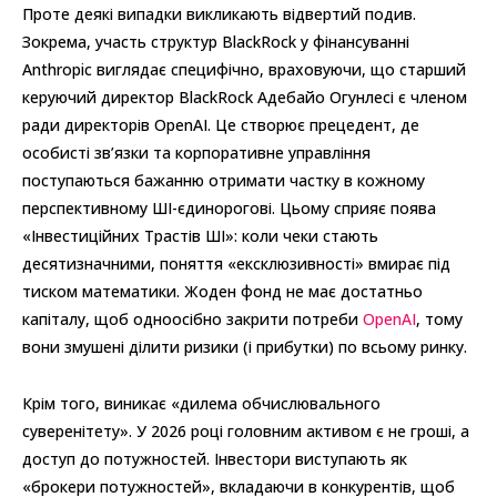
Проте деякі випадки викликають відвертий подив.
Зокрема, участь структур BlackRock у фінансуванні
Anthropic виглядає специфічно, враховуючи, що старший
керуючий директор BlackRock Адебайо Огунлесі є членом
ради директорів OpenAI. Це створює прецедент, де
особисті зв’язки та корпоративне управління
поступаються бажанню отримати частку в кожному
перспективному ШІ-єдинорогові. Цьому сприяє поява
«Інвестиційних Трастів ШІ»: коли чеки стають
десятизначними, поняття «ексклюзивності» вмирає під
тиском математики. Жоден фонд не має достатньо
капіталу, щоб одноосібно закрити потреби
OpenAI
, тому
вони змушені ділити ризики (і прибутки) по всьому ринку.
Крім того, виникає «дилема обчислювального
суверенітету». У 2026 році головним активом є не гроші, а
доступ до потужностей. Інвестори виступають як
«брокери потужностей», вкладаючи в конкурентів, щоб