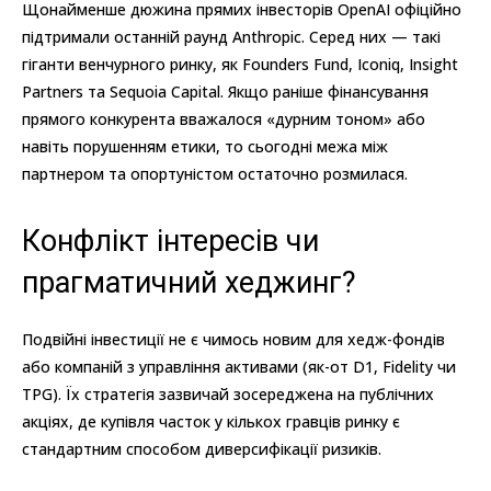
Щонайменше дюжина прямих інвесторів OpenAI офіційно
підтримали останній раунд Anthropic. Серед них — такі
гіганти венчурного ринку, як Founders Fund, Iconiq, Insight
Partners та Sequoia Capital. Якщо раніше фінансування
прямого конкурента вважалося «дурним тоном» або
навіть порушенням етики, то сьогодні межа між
партнером та опортуністом остаточно розмилася.
Конфлікт інтересів чи
прагматичний хеджинг?
Подвійні інвестиції не є чимось новим для хедж-фондів
або компаній з управління активами (як-от D1, Fidelity чи
TPG). Їх стратегія зазвичай зосереджена на публічних
акціях, де купівля часток у кількох гравців ринку є
стандартним способом диверсифікації ризиків.