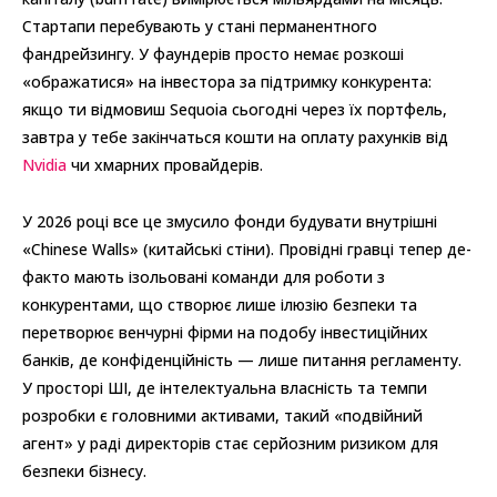
Стартапи перебувають у стані перманентного
фандрейзингу. У фаундерів просто немає розкоші
«ображатися» на інвестора за підтримку конкурента:
якщо ти відмовиш Sequoia сьогодні через їх портфель,
завтра у тебе закінчаться кошти на оплату рахунків від
Nvidia
чи хмарних провайдерів.
У 2026 році все це змусило фонди будувати внутрішні
«Chinese Walls» (китайські стіни). Провідні гравці тепер де-
факто мають ізольовані команди для роботи з
конкурентами, що створює лише ілюзію безпеки та
перетворює венчурні фірми на подобу інвестиційних
банків, де конфіденційність — лише питання регламенту.
У просторі ШІ, де інтелектуальна власність та темпи
розробки є головними активами, такий «подвійний
агент» у раді директорів стає серйозним ризиком для
безпеки бізнесу.