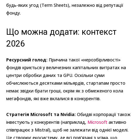
будь-яких угод (Term Sheets), незалежно від репутації
фонду.
Що можна додати: контекст
2026
Ресурсний голод:
Причина такої «нерозбірливості»
фондів криється у величезних капітальних витратах на
центри обробки даних та GPU. Оскільки суми
обчислюються десятками мільярдів, стартапам просто
немає звідки брати гроші, окрім як з обмеженого кола
мегафондів, які вже вклалися в конкурентів.
Стратегія Microsoft та Nvidia:
Обидві корпорації також
інвестують у конкурентів (наприклад,
Microsoft
активно
співпрацює з Mistral), щоб не залежати від однієї моделі.
Це створює екосистему, де всі пов’язані з усіма, що