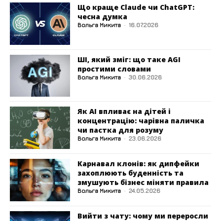
Що краще Claude чи ChatGPT:
чесна думка
Вольга Микита
-
16.07.2026
ШІ, який зміг: що таке AGI
простими словами
Вольга Микита
-
30.06.2026
Як AI впливає на дітей і
концентрацію: чарівна паличка
чи пастка для розуму
Вольга Микита
-
23.06.2026
Карнавал клонів: як дипфейки
захоплюють буденність та
змушують бізнес міняти правила
Вольга Микита
-
24.05.2026
Вийти з чату: чому ми переросли