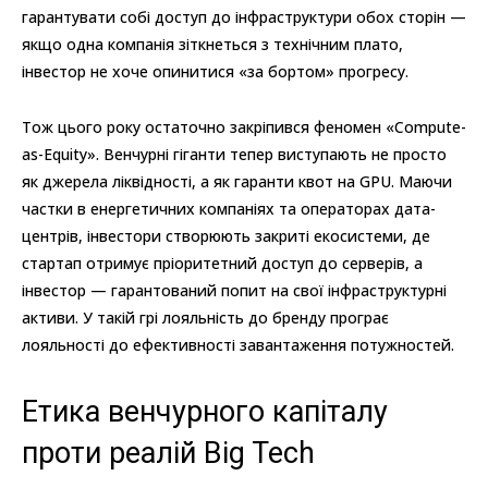
гарантувати собі доступ до інфраструктури обох сторін —
якщо одна компанія зіткнеться з технічним плато,
інвестор не хоче опинитися «за бортом» прогресу.
Тож цього року остаточно закріпився феномен «Compute-
as-Equity». Венчурні гіганти тепер виступають не просто
як джерела ліквідності, а як гаранти квот на GPU. Маючи
частки в енергетичних компаніях та операторах дата-
центрів, інвестори створюють закриті екосистеми, де
стартап отримує пріоритетний доступ до серверів, а
інвестор — гарантований попит на свої інфраструктурні
активи. У такій грі лояльність до бренду програє
лояльності до ефективності завантаження потужностей.
Етика венчурного капіталу
проти реалій Big Tech