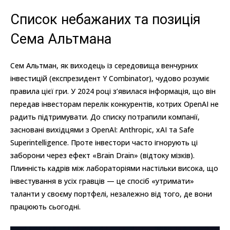
Список небажаних та позиція
Сема Альтмана
Сем Альтман, як виходець із середовища венчурних
інвестицій (експрезидент Y Combinator), чудово розуміє
правила цієї гри. У 2024 році з’явилася інформація, що він
передав інвесторам перелік конкурентів, котрих OpenAI не
радить підтримувати. До списку потрапили компанії,
засновані вихідцями з OpenAI: Anthropic, xAI та Safe
Superintelligence. Проте інвестори часто ігнорують ці
заборони через ефект «Brain Drain» (відтоку мізків).
Плинність кадрів між лабораторіями настільки висока, що
інвестування в усіх гравців — це спосіб «утримати»
таланти у своєму портфелі, незалежно від того, де вони
працюють сьогодні.