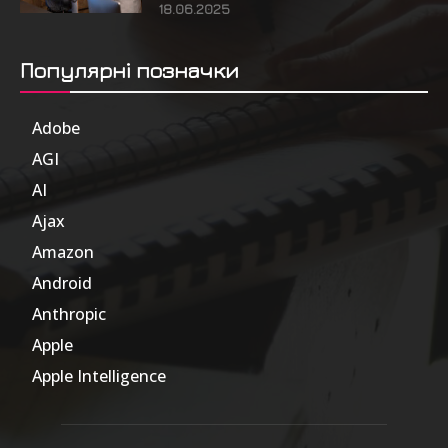
18.06.2025
Популярні позначки
Adobe
6
AGI
185
AI
804
Ajax
1
Amazon
47
Android
17
Anthropic
51
Apple
63
Apple Intelligence
9