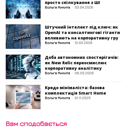
просто спілкування з ШІ
Вольга Микита
-
03.04.2026
Штучний інтелект під ключ: як
OpenAI та консалтингові гіганти
впливають на корпоративну гру
Вольга Микита
-
13.03.2026
Доба автономних спостерігачів:
як New Relic переосмислює
корпоративну аналітику
Вольга Микита
-
06.03.2026
Кредо мінімаліста: базова
комплектація Smart Home
Вольга Микита
-
01.11.2025
Вам сподобається