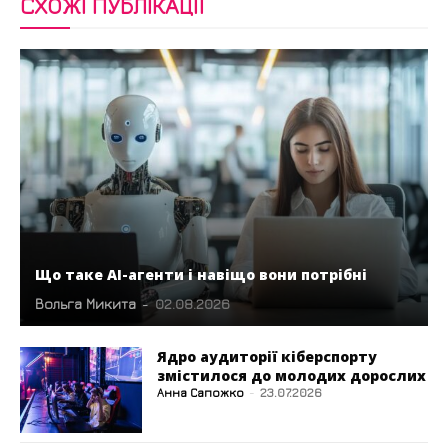
СХОЖІ ПУБЛІКАЦІЇ
Що таке AI-агенти і навіщо вони потрібні
Вольга Микита
-
02.08.2026
Ядро аудиторії кіберспорту
змістилося до молодих дорослих
Анна Сапожко
-
23.07.2026