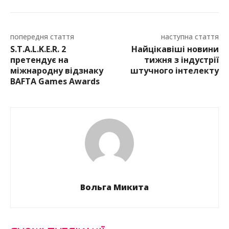
попередня стаття
наступна стаття
S.T.A.L.K.E.R. 2
Найцікавіші новини
претендує на
тижня з індустрії
міжнародну відзнаку
штучного інтелекту
BAFTA Games Awards
Вольга Микита