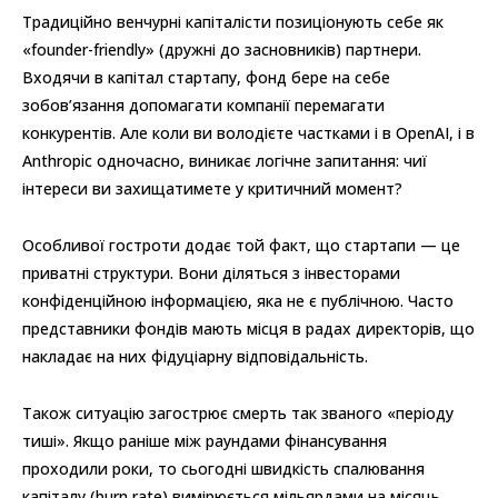
Традиційно венчурні капіталісти позиціонують себе як
«founder-friendly» (дружні до засновників) партнери.
Входячи в капітал стартапу, фонд бере на себе
зобов’язання допомагати компанії перемагати
конкурентів. Але коли ви володієте частками і в OpenAI, і в
Anthropic одночасно, виникає логічне запитання: чиї
інтереси ви захищатимете у критичний момент?
Особливої гостроти додає той факт, що стартапи — це
приватні структури. Вони діляться з інвесторами
конфіденційною інформацією, яка не є публічною. Часто
представники фондів мають місця в радах директорів, що
накладає на них фідуціарну відповідальність.
Також ситуацію загострює смерть так званого «періоду
тиші». Якщо раніше між раундами фінансування
проходили роки, то сьогодні швидкість спалювання
капіталу (burn rate) вимірюється мільярдами на місяць.