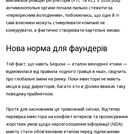
викликала реакцію регуляторів (FTC та ЄС). У 2026 році
антимонопольні органи почали пильно стежити за
«перехресним володінням», побоюючись, що одні й ті
самі власники можуть стимулювати компанії не
конкурувати, а фактично створювати картельні змови.
Нова норма для фаундерів
Той факт, що навіть Sequoia — еталон венчурної етики —
відмовилася від правила «одного гравця в ніші», свідчить
про глобальні зміни на ринку. Поки інвестори не мають
місця в раді директорів, багато хто в Долині вважає таку
поведінку прийнятною.
Проте для засновників це тривожний сигнал. Відтепер
перевірка інвестора на конфлікт інтересів та прописування
жорстких умов щодо нерозголошення інформації (NDA)
мають стати обов’язковим етапом перед підписанням