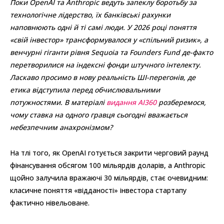
Поки OpenAI та Anthropic ведуть запеклу боротьбу за
технологічне лідерство, їх банківські рахунки
наповнюють одні й ті самі люди. У 2026 році поняття
«свій інвестор» трансформувалося у «спільний ризик», а
венчурні гіганти рівня Sequoia та Founders Fund де-факто
перетворилися на індексні фонди штучного інтелекту.
Ласкаво просимо в нову реальність ШІ-перегонів, де
етика відступила перед обчислювальними
потужностями. В матеріалі
видання AI360
розберемося,
чому ставка на одного гравця сьогодні вважається
небезпечним анахронізмом?
На тлі того, як OpenAI готується закрити черговий раунд
фінансування обсягом 100 мільярдів доларів, а Anthropic
щойно залучила вражаючі 30 мільярдів, стає очевидним:
класичне поняття «відданості» інвестора стартапу
фактично нівельоване.