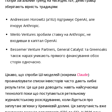
Попри загальний тренд на «всеїдність», деякі гравці
зберігають вірність традиціям:
Andreessen Horowitz (a16z) підтримує OpenAI, але
ігнорує Anthropic.
Menlo Ventures зробили ставку на Anthropic, не
входивши в капітал OpenAI.
Bessemer Venture Partners, General Catalyst та Greenoaks
також наразі уникають прямого фінансування обох
сторін одночасно.
Цікаво, що спроби ШІ-моделей (зокрема
Claude
)
проаналізувати списки інвесторів часто дають хибні
результати. Це ще раз доводить: навіть найсучасніші
технології поки що поступаються ретельному
журналістському розслідуванню, коли йдеться про
заплутані зв’язки у Кремнієвій долині. Ця заплутаність вже