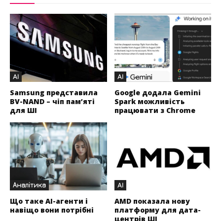
AI
AI
Samsung представила
Google додала Gemini
BV-NAND – чіп пам’яті
Spark можливість
для ШІ
працювати з Chrome
Аналітика
AI
Що таке AI-агенти і
AMD показала нову
навіщо вони потрібні
платформу для дата-
центрів ШІ