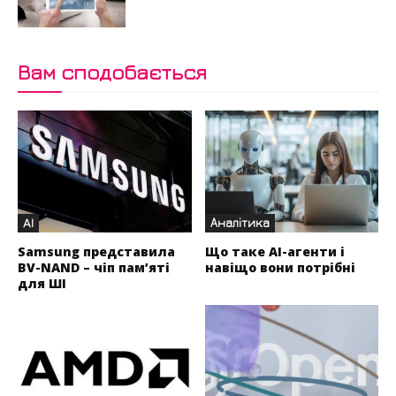
Вам сподобається
AI
Аналітика
Samsung представила
Що таке AI-агенти і
BV-NAND – чіп пам’яті
навіщо вони потрібні
для ШІ