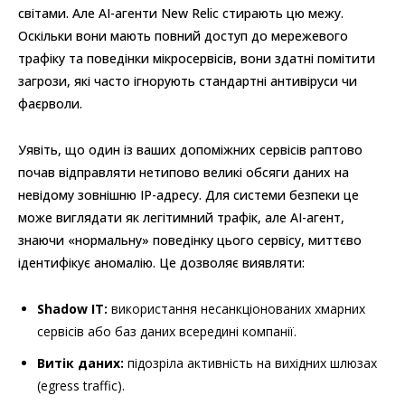
світами. Але AI-агенти New Relic стирають цю межу.
Оскільки вони мають повний доступ до мережевого
трафіку та поведінки мікросервісів, вони здатні помітити
загрози, які часто ігнорують стандартні антивіруси чи
фаєрволи.
Уявіть, що один із ваших допоміжних сервісів раптово
почав відправляти нетипово великі обсяги даних на
невідому зовнішню IP-адресу. Для системи безпеки це
може виглядати як легітимний трафік, але AI-агент,
знаючи «нормальну» поведінку цього сервісу, миттєво
ідентифікує аномалію. Це дозволяє виявляти:
Shadow IT:
використання несанкціонованих хмарних
сервісів або баз даних всередині компанії.
Витік даних:
підозріла активність на вихідних шлюзах
(egress traffic).