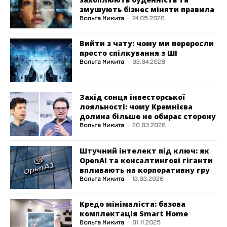
змушують бізнес міняти правила
Вольга Микита
-
24.05.2026
Вийти з чату: чому ми переросли
просто спілкування з ШІ
Вольга Микита
-
03.04.2026
Захід сонця інвесторської
лояльності: чому Кремнієва
долина більше не обирає сторону
Вольга Микита
-
20.03.2026
Штучний інтелект під ключ: як
OpenAI та консалтингові гіганти
впливають на корпоративну гру
Вольга Микита
-
13.03.2026
Кредо мінімаліста: базова
комплектація Smart Home
Вольга Микита
-
01.11.2025