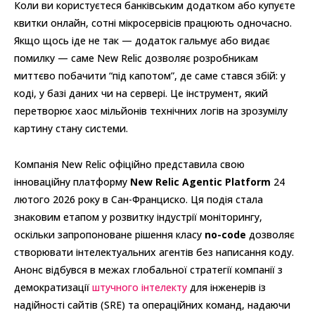
Коли ви користуєтеся банківським додатком або купуєте
квитки онлайн, сотні мікросервісів працюють одночасно.
Якщо щось іде не так — додаток гальмує або видає
помилку — саме New Relic дозволяє розробникам
миттєво побачити “під капотом”, де саме стався збій: у
коді, у базі даних чи на сервері. Це інструмент, який
перетворює хаос мільйонів технічних логів на зрозумілу
картину стану системи.
Компанія New Relic офіційно представила свою
інноваційну платформу
New Relic Agentic Platform
24
лютого 2026 року в Сан-Франциско. Ця подія стала
знаковим етапом у розвитку індустрії моніторингу,
оскільки запропоноване рішення класу
no-code
дозволяє
створювати інтелектуальних агентів без написання коду.
Анонс відбувся в межах глобальної стратегії компанії з
демократизації
штучного інтелекту
для інженерів із
надійності сайтів (SRE) та операційних команд, надаючи