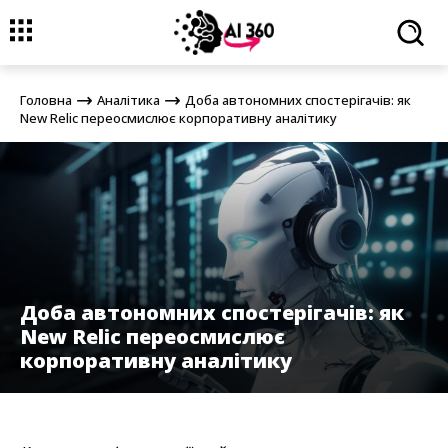
Головна
Аналітика
Доба автономних спостерігачів: як New
Relic переосмислює корпоративну аналітику
Головна
Аналітика
Доба автономних спостерігачів: як
New Relic переосмислює корпоративну аналітику
Доба автономних спостерігачів: як
New Relic переосмислює
корпоративну аналітику