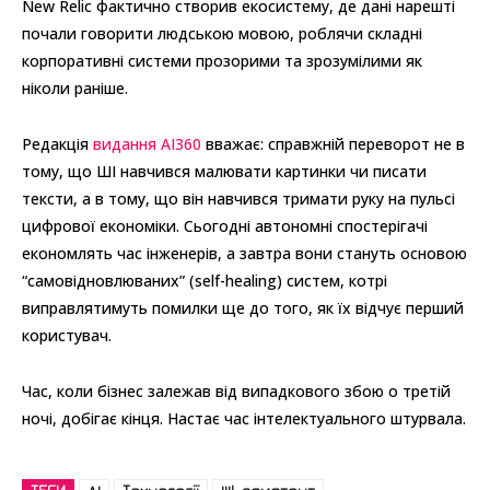
New Relic фактично створив екосистему, де дані нарешті
почали говорити людською мовою, роблячи складні
корпоративні системи прозорими та зрозумілими як
ніколи раніше.
Редакція
видання AI360
вважає: справжній переворот не в
тому, що ШІ навчився малювати картинки чи писати
тексти, а в тому, що він навчився тримати руку на пульсі
цифрової економіки. Сьогодні автономні спостерігачі
економлять час інженерів, а завтра вони стануть основою
“самовідновлюваних” (self-healing) систем, котрі
виправлятимуть помилки ще до того, як їх відчує перший
користувач.
Час, коли бізнес залежав від випадкового збою о третій
ночі, добігає кінця. Настає час інтелектуального штурвала.