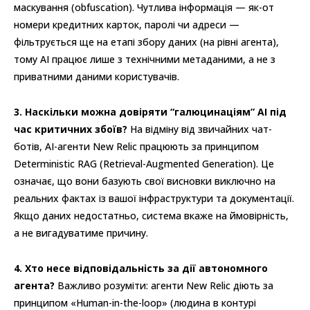
маскування (obfuscation). Чутлива інформація — як-от
номери кредитних карток, паролі чи адреси —
фільтрується ще на етапі збору даних (на рівні агента),
тому AI працює лише з технічними метаданими, а не з
приватними даними користувачів.
3. Наскільки можна довіряти “галюцинаціям” AI під
час критичних збоїв?
На відміну від звичайних чат-
ботів, AI-агенти New Relic працюють за принципом
Deterministic RAG (Retrieval-Augmented Generation). Це
означає, що вони базують свої висновки виключно на
реальних фактах із вашої інфраструктури та документації.
Якщо даних недостатньо, система вкаже на ймовірність,
а не вигадуватиме причину.
4. Хто несе відповідальність за дії автономного
агента?
Важливо розуміти: агенти New Relic діють за
принципом «Human-in-the-loop» (людина в контурі