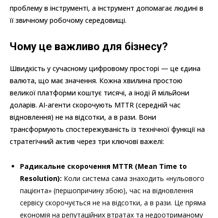
проблему в інструменті, а інструмент допомагає людині в
її звичному робочому середовищі.
Чому це важливо для бізнесу?
Швидкість у сучасному цифровому просторі — це єдина
валюта, що має значення. Кожна хвилина простою
великої платформи коштує тисячі, а іноді й мільйони
доларів. AI-агенти скорочують MTTR (середній час
відновлення) не на відсотки, а в рази. Вони
трансформують спостережуваність із технічної функції на
стратегічний актив через три ключові важелі:
Радикальне скорочення MTTR (Mean Time to
Resolution):
Коли система сама знаходить «нульового
пацієнта» (першопричину збою), час на відновлення
сервісу скорочується не на відсотки, а в рази. Це пряма
економія на репутаційних втратах та недоотриманому