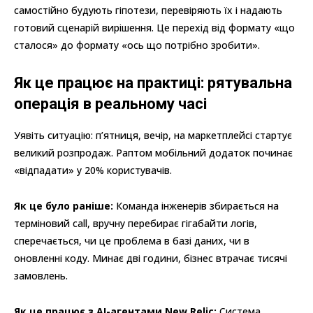
самостійно будують гіпотези, перевіряють їх і надають
готовий сценарій вирішення. Це перехід від формату «що
сталося» до формату «ось що потрібно зробити».
Як це працює на практиці: рятувальна
операція в реальному часі
Уявіть ситуацію: п’ятниця, вечір, на маркетплейсі стартує
великий розпродаж. Раптом мобільний додаток починає
«відпадати» у 20% користувачів.
Як це було раніше:
Команда інженерів збирається на
терміновий call, вручну перебирає гігабайти логів,
сперечається, чи це проблема в базі даних, чи в
оновленні коду. Минає дві години, бізнес втрачає тисячі
замовлень.
Як це працює з AI-агентами New Relic:
Система