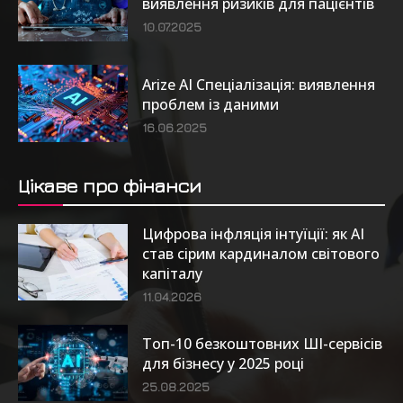
виявлення ризиків для пацієнтів
10.07.2025
Arize AI Спеціалізація: виявлення
проблем із даними
16.06.2025
Цікаве про фінанси
Цифрова інфляція інтуїції: як AI
став сірим кардиналом світового
капіталу
11.04.2026
Топ-10 безкоштовних ШІ-сервісів
для бізнесу у 2025 році
25.08.2025