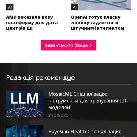
AI
AI
AMD показала нову
OpenAI готує власну
платформу для дата-
лінійку гаджетів зі
центрів ШІ
штучним інтелектом
завантажити більше
Редакція рекомендує
MosaicML Спеціалізація:
інструменти для тренування ШІ-
моделей
24.07.2025
Bayesian Health Спеціалізація: