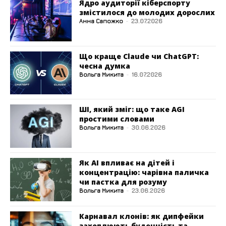
Ядро аудиторії кіберспорту
змістилося до молодих дорослих
Анна Сапожко
-
23.07.2026
Що краще Claude чи ChatGPT:
чесна думка
Вольга Микита
-
16.07.2026
ШІ, який зміг: що таке AGI
простими словами
Вольга Микита
-
30.06.2026
Як AI впливає на дітей і
концентрацію: чарівна паличка
чи пастка для розуму
Вольга Микита
-
23.06.2026
Карнавал клонів: як дипфейки
захоплюють буденність та