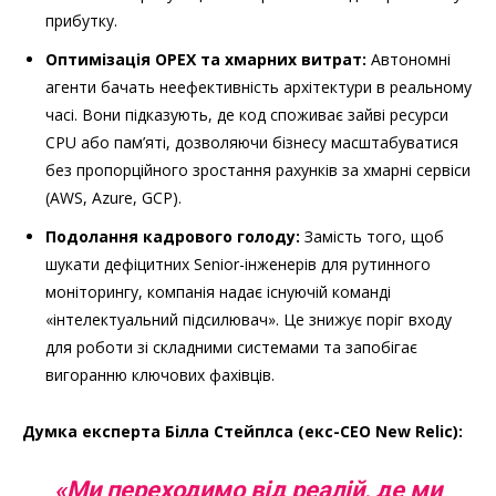
прибутку.
Оптимізація OPEX та хмарних витрат:
Автономні
агенти бачать неефективність архітектури в реальному
часі. Вони підказують, де код споживає зайві ресурси
CPU або пам’яті, дозволяючи бізнесу масштабуватися
без пропорційного зростання рахунків за хмарні сервіси
(AWS, Azure, GCP).
Подолання кадрового голоду:
Замість того, щоб
шукати дефіцитних Senior-інженерів для рутинного
моніторингу, компанія надає існуючій команді
«інтелектуальний підсилювач». Це знижує поріг входу
для роботи зі складними системами та запобігає
вигоранню ключових фахівців.
Думка експерта Білла Стейплса (екс-CEO New Relic):
«Ми переходимо від реалій, де ми