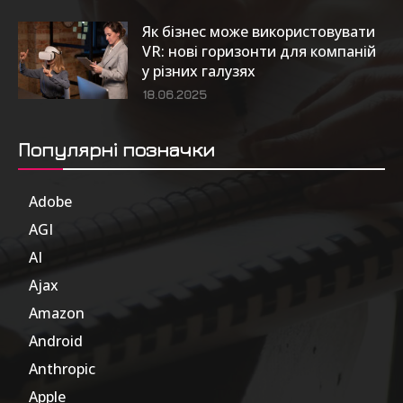
Як бізнес може використовувати
VR: нові горизонти для компаній
у різних галузях
18.06.2025
Популярні позначки
Adobe
6
AGI
185
AI
804
Ajax
1
Amazon
47
Android
17
Anthropic
51
Apple
63