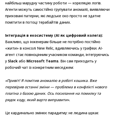
найбільш марудну частину роботи — кореляцію логів.
Агенти можуть самостійно групувати аномалії, виявляючи
приховані патерни, які людське око просто не здатне
помітити в потоці терабайтів даних.
Інтеграція в екосистему (AI як цифровий колега):
Важливо, що інженерам більше не потрібно постійно
«жити» в консолі New Relic, вдивляючись у графіки. AI-
агент стає повноцінним учасником команди, інтегруючись
у
Slack
або
Microsoft Teams
. Він сам приходить у
робочий чат із конкретним меседжем:
«Привіт! Я помітив аномалію в роботі кошика. Вже
перевірив останні зміни — проблема в конфлікті нового
плагіна з базою даних. Ось посилання на помилку та
рядок коду, який варто виправити».
Це кардинально змінює парадигму: не людина шукає