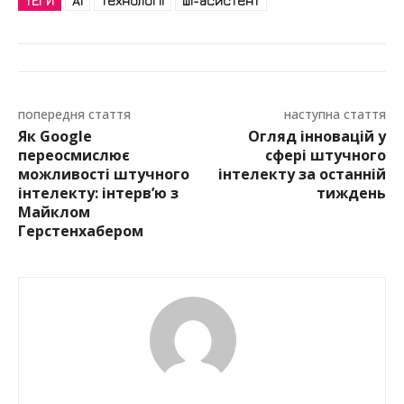
ТЕГИ
AI
Технології
ШІ-асистент
попередня стаття
наступна стаття
Як Google
Огляд інновацій у
переосмислює
сфері штучного
можливості штучного
інтелекту за останній
інтелекту: інтерв’ю з
тиждень
Майклом
Герстенхабером