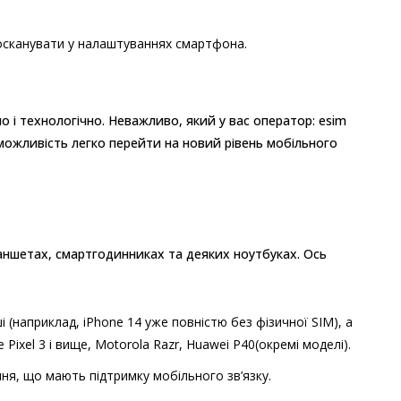
осканувати у налаштуваннях смартфона.
но і технологічно. Неважливо, який у вас оператор: esim
є можливість легко перейти на новий рівень мобільного
ланшетах, смартгодинниках та деяких ноутбуках. Ось
ші (наприклад, iPhone 14 уже повністю без фізичної SIM), а
Pixel 3 і вище, Motorola Razr, Huawei P40(окремі моделі).
оління, що мають підтримку мобільного зв’язку.