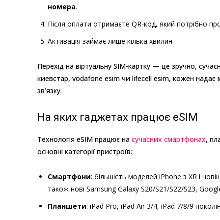
номера
.
Після оплати отримаєте QR-код, який потрібно пр
Активація займає лише кілька хвилин.
Перехід на віртуальну SIM-картку — це зручно, сучас
киевстар, vodafone esim чи lifecell esim, кожен нада
зв’язку.
На яких гаджетах працює eSIM
Технологія eSIM працює на
сучасних смартфонах
, п
основні категорії пристроїв:
Смартфони
: більшість моделей iPhone з XR і нові
також нові Samsung Galaxy S20/S21/S22/S23, Google 
Планшети
: iPad Pro, iPad Air 3/4, iPad 7/8/9 пок