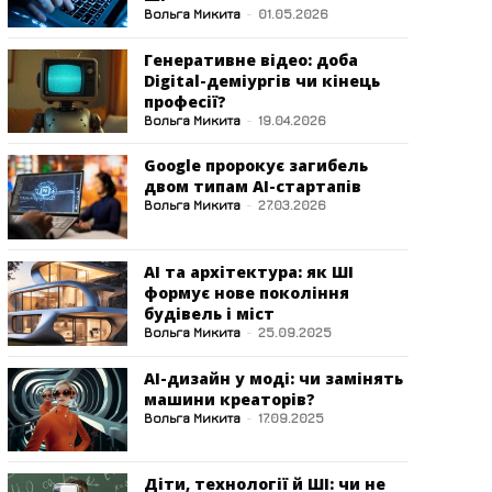
Вольга Микита
-
01.05.2026
Генеративне відео: доба
Digital-деміургів чи кінець
професії?
Вольга Микита
-
19.04.2026
Google пророкує загибель
двом типам AI-стартапів
Вольга Микита
-
27.03.2026
АІ та архітектура: як ШІ
формує нове покоління
будівель і міст
Вольга Микита
-
25.09.2025
АІ-дизайн у моді: чи замінять
машини креаторів?
Вольга Микита
-
17.09.2025
Діти, технології й ШІ: чи не