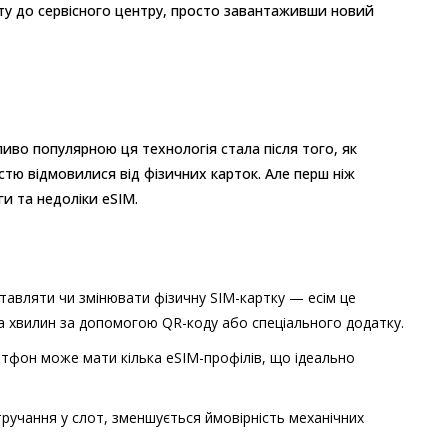
ту до сервісного центру, просто завантаживши новий
иво популярною ця технологія стала після того, як
стю відмовилися від фізичних карток. Але перш ніж
и та недоліки eSIM.
ставляти чи змінювати фізичну SIM-картку — есім це
ка хвилин за допомогою QR-коду або спеціального додатку.
ртфон може мати кілька eSIM-профілів, що ідеально
тручання у слот, зменшується ймовірність механічних