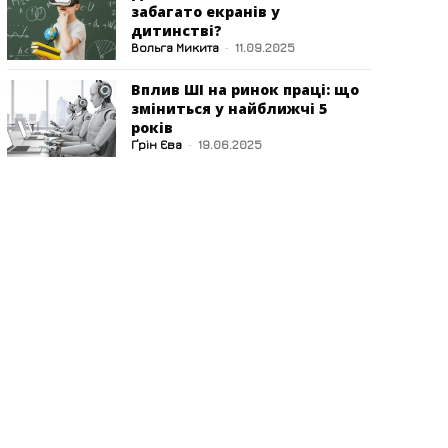
забагато екранів у
дитинстві?
Вольга Микита
-
11.09.2025
Вплив ШІ на ринок праці: що
зміниться у найближчі 5
років
Ґрін Єва
-
19.06.2025