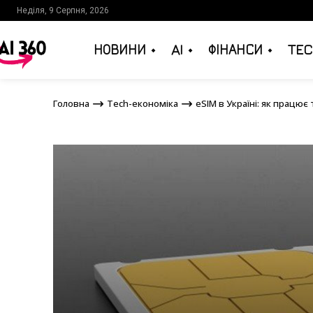
Неділя, 9 Серпня, 2026
НОВИНИ
AI
ФІНАНСИ
TEC
Головна
Tech-економіка
eSIM в Україні: як пр
Головна
Tech-економіка
eSIM в Україні: як працює