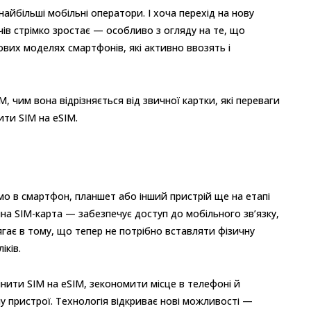
найбільші мобільні оператори. І хоча перехід на нову
чів стрімко зростає — особливо з огляду на те, що
ових моделях смартфонів, які активно ввозять і
, чим вона відрізняється від звичної картки, які переваги
ити SIM на eSIM.
мо в смартфон, планшет або інший пристрій ще на етапі
йна SIM-карта — забезпечує доступ до мобільного зв’язку,
олягає в тому, що тепер не потрібно вставляти фізичну
іків.
інити SIM на eSIM, зекономити місце в телефоні й
 пристрої. Технологія відкриває нові можливості —