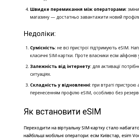
Швидке перемикання між операторами
: змі
магазину — достатньо завантажити новий профіл
Недоліки:
Сумісність
: не всі пристрої підтримують eSIM. Н
класичні SIM-картки. Проте власники есім айфонів
Залежність від інтернету
: для активації потрі
ситуаціях.
Складність у відновленні
: при втраті пристрою
перенесенням профілю eSIM, особливо без резерв
Як встановити eSIM
Переходити на віртуальну SIM-картку стало набагато 
найбільші мобільні оператори: есім Київстар, esim Vo