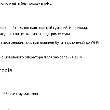
огію навіть без походу в офіс.
реконайтеся, що ваш пристрій сумісний. Наприклад,
alaxy S20 і вище вже мають підтримку eSIM.
ється онлайн, пристрій повинен бути підключений до Wi-Fi
ід мобільного оператора після замовлення eSIM.
торів
 найближчому магазині.