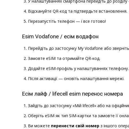
У налаштуваннях смартфона перейдіть до розділу
Відскануйте QR-код та підтвердьте встановлення.
Перезапустіть телефон — і все готово!
Esim Vodafone / есім водафон
Перейдіть до застосунку My Vodafone або зверніть
Замовте eSIM та отримайте QR-код.
Додайте eSIM-профіль у налаштуваннях телефону.
Після активації — оновіть налаштування мережі.
Есім лайф / lifecell esim перенос номера
Зайдіть до застосунку «Мій lifecell» або на офіційни
Оберіть eSIM як тип SIM-картки та замовте її онла
Ви можете
перенести свій номер
з іншого опер