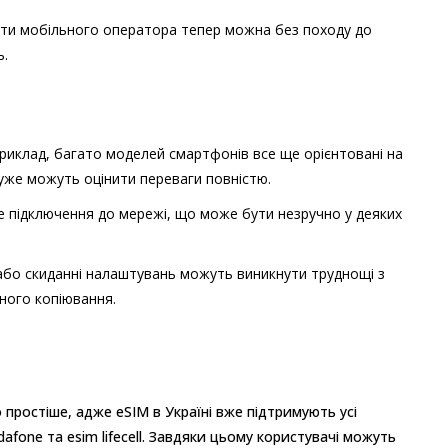
нити мобільного оператора тепер можна без походу до
ь.
априклад, багато моделей смартфонів все ще орієнтовані на
 уже можуть оцінити переваги повністю.
бне підключення до мережі, що може бути незручно у деяких
 або скиданні налаштувань можуть виникнути труднощі з
ного копіювання.
простіше, адже eSIM в Україні вже підтримують усі
dafone та esim lifecell. Завдяки цьому користувачі можуть