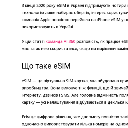
З кінця 2020 року eSIM в Україні підтримують чотири 
технологію лише набирає обертів, інтерес користува
компанія Apple повністю перейшла на iPhone eSIM у н
використовують в Україні.
У цій статті
команда AI 360
розповість, як працює eSIM
має та як нею скористатися, якщо ви вирішили замін
Що таке eSIM
еSIM — це віртуальна SIM-картка, яка вбудована пря
виробництва. Вона виконує ті ж функції, що й звича
інтернету, дзвінків і SMS. Але головна відмінність п
картку — усі налаштування відбуваються в декілька кл
Есім це цифрове рішення, яке дає змогу повністю зам
одночасно використовувати кілька номерів на одному