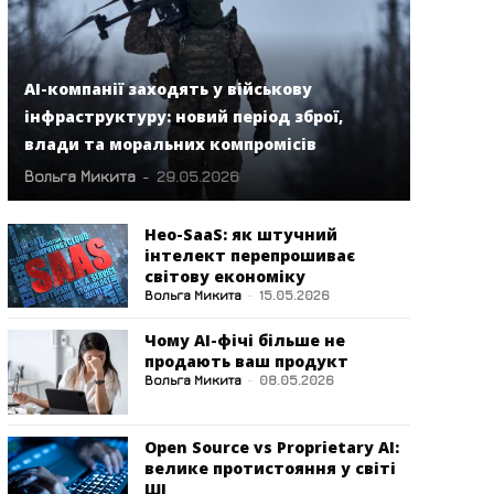
AI-компанії заходять у військову
інфраструктуру: новий період зброї,
влади та моральних компромісів
Вольга Микита
-
29.05.2026
Нео-SaaS: як штучний
інтелект перепрошиває
світову економіку
Вольга Микита
-
15.05.2026
Чому AI-фічі більше не
продають ваш продукт
Вольга Микита
-
08.05.2026
Open Source vs Proprietary AI:
велике протистояння у світі
ШІ