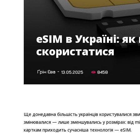
eSIM в Україні: я
скористатися
-
Ґрін Єва
13.05.2025
8458
Ще донедавна більшість українців користувалися зви
змінювалися — лише зменшувались у розмірах: від mi
карткам приходить сучасніша технологія — eSIM.