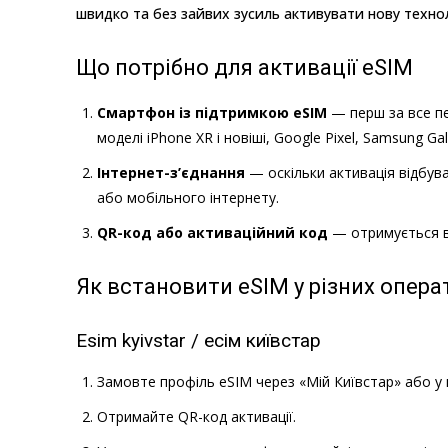
швидко та без зайвих зусиль активувати нову технол
Що потрібно для активації eSIM
Смартфон із підтримкою eSIM
— перш за все пе
моделі iPhone XR і новіші, Google Pixel, Samsung G
Інтернет-з’єднання
— оскільки активація відбува
або мобільного інтернету.
QR-код або активаційний код
— отримується в
Як встановити eSIM у різних опера
Esim kyivstar / есім київстар
Замовте профіль eSIM через «Мій Київстар» або у
Отримайте QR-код активації.