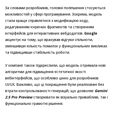
За словами розробників, головні поліпшення стосуються
можливостей у сфері програмування. Зокрема, модель
стала краще справлятися з модифікацією коду,
редагуванням існуючих фрагментів та створенням
інтерфейсів для інтерактивних вебдодатків.
Google
акцентує на тому, що врахував відгуки спільноти,
зменшивши кількість помилок у функціональних викликах
та підвищивши стабільність роботи.
У компанії також підкреслили, що модель отримала нові
алгоритми для підвищення естетичної якості
вебінтерфейсів, що особливо цінно для розробників
UI/UX. Важливо, що ці покращення були реалізовані без
втрати контрольованості генерацій, що дозволяє
Gemini
2.5 Pro Preview
створювати як візуально привабливі, так і
функціонально грамотні рішення.