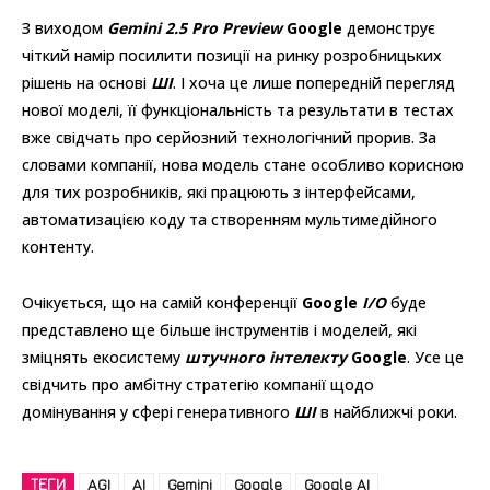
З виходом
Gemini 2.5 Pro Preview
Google
демонструє
чіткий намір посилити позиції на ринку розробницьких
рішень на основі
ШІ
. І хоча це лише попередній перегляд
нової моделі, її функціональність та результати в тестах
вже свідчать про серйозний технологічний прорив. За
словами компанії, нова модель стане особливо корисною
для тих розробників, які працюють з інтерфейсами,
автоматизацією коду та створенням мультимедійного
контенту.
Очікується, що на самій конференції
Google
I/O
буде
представлено ще більше інструментів і моделей, які
зміцнять екосистему
штучного інтелекту
Google
. Усе це
свідчить про амбітну стратегію компанії щодо
домінування у сфері генеративного
ШІ
в найближчі роки.
ТЕГИ
AGI
AI
Gemini
Google
Google AI