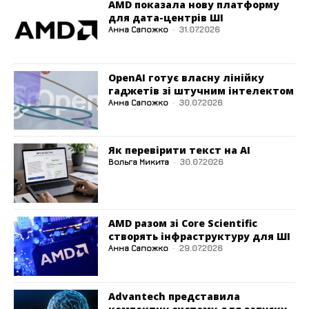
AMD показала нову платформу
для дата-центрів ШІ
Анна Сапожко
-
31.07.2026
OpenAI готує власну лінійку
гаджетів зі штучним інтелектом
Анна Сапожко
-
30.07.2026
Як перевірити текст на AI
Вольга Микита
-
30.07.2026
AMD разом зі Core Scientific
створять інфраструктуру для ШІ
Анна Сапожко
-
29.07.2026
Advantech представила