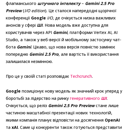
флагманського
штучного інтелекту
–
Gemini 2.5 Pro
Preview
(
I/O edition
). Це сталося напередодні щорічної
конференції
Google
I/O
, де очікується низка важливих
анонсів у сфері
ШІ
. Нова модель вже доступна для
користувачів через API
Gemini
, платформи Vertex AI, AI
Studio, а також у веб-версії й мобільному застосунку чат-
бота
Gemini
. Цікаво, що нова версія повністю замінює
попередню
Gemini 2.5 Pro
, але вартість її використання
залишилася незмінною.
Про це у своїй статі розповідає
Techcrunch
.
Google
позиціонує нову модель як значний крок уперед у
боротьбі за лідерство на ринку
генеративного
ШІ
.
Очікується, що реліз
Gemini 2.5 Pro Preview
стане лише
частиною масштабної презентації нових технологій,
якими компанія планує відповісти на досягнення
OpenAI
та
xAI
. Саме ці конкуренти також готуються представити