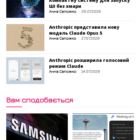
компактну систему для запуску
ШІ без хмари
Анна Сапожко
-
28.07.2026
Anthropic представила нову
модель Claude Opus 5
Анна Сапожко
-
27.07.2026
Anthropic розширила голосовий
режим Claude
Анна Сапожко
-
24.07.2026
Вам сподобається