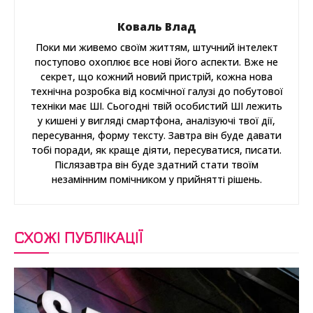
Коваль Влад
Поки ми живемо своїм життям, штучний інтелект
поступово охоплює все нові його аспекти. Вже не
секрет, що кожний новий пристрій, кожна нова
технічна розробка від космічної галузі до побутової
техніки має ШІ. Сьогодні твій особистий ШІ лежить
у кишені у вигляді смартфона, аналізуючі твої дії,
пересування, форму тексту. Завтра він буде давати
тобі поради, як краще діяти, пересуватися, писати.
Післязавтра він буде здатний стати твоїм
незамінним помічником у прийнятті рішень.
СХОЖІ ПУБЛІКАЦІЇ