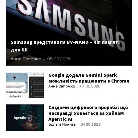
Samsung представила BV-NAND – чіп пам’яті
для ШІ
Анна Сапожко
-
05.08.2026
Google додала Gemini Spark
можливість працювати з Chrome
Анна Сапожко
-
04.08.2026
Слідами цифрового прораба: що
насправді ховається за хайпом
Agentic AI
Вольга Микита
-
04.08.2026