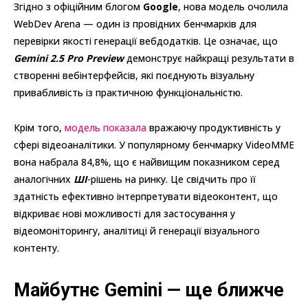
Згідно з офіційним блогом
Google
, нова модель очолила
WebDev Arena — один із провідних бенчмарків для
перевірки якості генерації вебдодатків. Це означає, що
Gemini 2.5 Pro Preview
демонструє найкращі результати в
створенні вебінтерфейсів, які поєднують візуальну
привабливість із практичною функціональністю.
Крім того,
модель показала
вражаючу продуктивність у
сфері відеоаналітики. У популярному бенчмарку VideoMME
вона набрала 84,8%, що є найвищим показником серед
аналогічних
ШІ
-рішень на ринку. Це свідчить про її
здатність ефективно інтерпретувати відеоконтент, що
відкриває нові можливості для застосування у
відеомоніторингу, аналітиці й генерації візуального
контенту.
Майбутнє Gemini — ще ближче