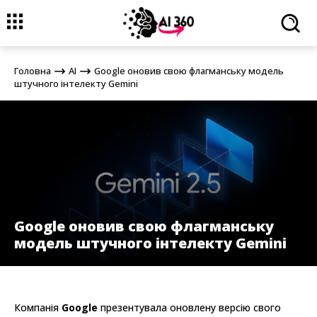
Головна
AI
Google оновив свою флагманську модель штучного
інтелекту Gemini
Головна
AI
Google оновив свою флагманську модель
штучного інтелекту Gemini
Google оновив свою флагманську
модель штучного інтелекту Gemini
Компанія
Google
презентувала оновлену версію свого