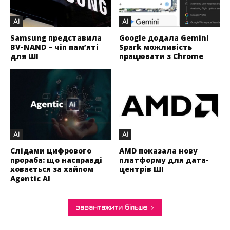
AI
AI
Samsung представила
Google додала Gemini
BV-NAND – чіп пам’яті
Spark можливість
для ШІ
працювати з Chrome
AI
AI
Слідами цифрового
AMD показала нову
прораба: що насправді
платформу для дата-
ховається за хайпом
центрів ШІ
Agentic AI
завантажити більше