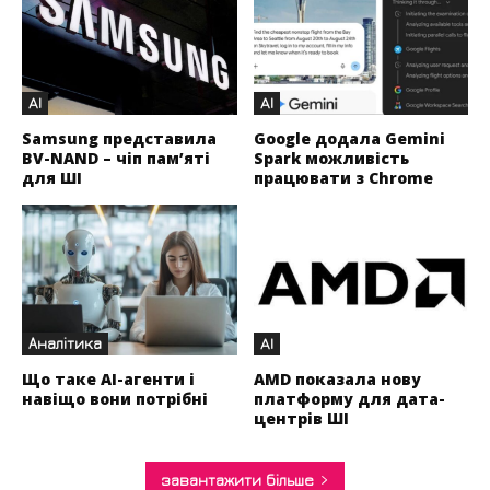
AI
AI
Samsung представила
Google додала Gemini
BV-NAND – чіп пам’яті
Spark можливість
для ШІ
працювати з Chrome
Аналітика
AI
Що таке AI-агенти і
AMD показала нову
навіщо вони потрібні
платформу для дата-
центрів ШІ
завантажити більше