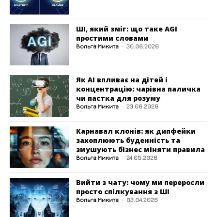
ШІ, який зміг: що таке AGI
простими словами
Вольга Микита
-
30.06.2026
Як AI впливає на дітей і
концентрацію: чарівна паличка
чи пастка для розуму
Вольга Микита
-
23.06.2026
Карнавал клонів: як дипфейки
захоплюють буденність та
змушують бізнес міняти правила
Вольга Микита
-
24.05.2026
Вийти з чату: чому ми переросли
просто спілкування з ШІ
Вольга Микита
-
03.04.2026