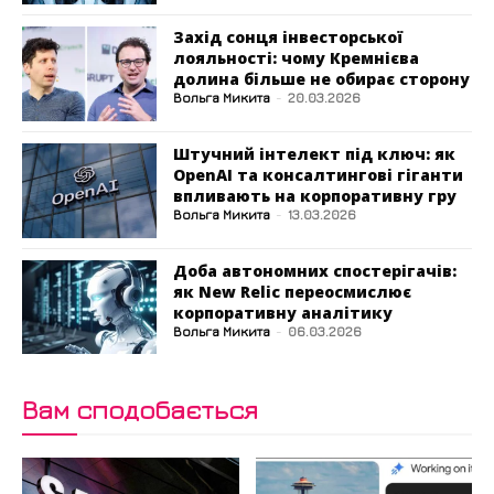
Захід сонця інвесторської
лояльності: чому Кремнієва
долина більше не обирає сторону
Вольга Микита
-
20.03.2026
Штучний інтелект під ключ: як
OpenAI та консалтингові гіганти
впливають на корпоративну гру
Вольга Микита
-
13.03.2026
Доба автономних спостерігачів:
як New Relic переосмислює
корпоративну аналітику
Вольга Микита
-
06.03.2026
Вам сподобається