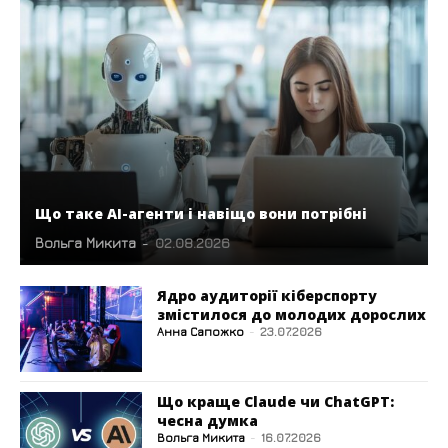
Що таке AI-агенти і навіщо вони потрібні
Вольга Микита
-
02.08.2026
Ядро аудиторії кіберспорту
змістилося до молодих дорослих
Анна Сапожко
-
23.07.2026
Що краще Claude чи ChatGPT:
чесна думка
Вольга Микита
-
16.07.2026