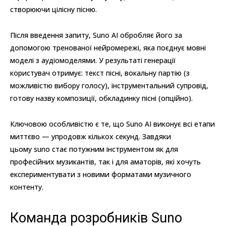
створюючи цілісну пісню.
Після введення запиту, Suno AI обробляє його за
допомогою тренованої нейромережі, яка поєднує мовні
моделі з аудіомоделями. У результаті генерації
користувач отримує: текст пісні, вокальну партію (з
можливістю вибору голосу), інструментальний супровід,
готову назву композиції, обкладинку пісні (опційно).
Ключовою особливістю є те, що Suno AI виконує всі етапи
миттєво — упродовж кількох секунд. Завдяки
цьому suno стає потужним інструментом як для
професійних музикантів, так і для аматорів, які хочуть
експериментувати з новими форматами музичного
контенту.
Команда розробників Suno