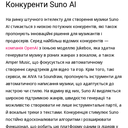
Конкуренти Suno AI
На ринку штучного інтелекту для створення музики Suno
AI стикається з низкою потужних конкурентів, які також
пропонують інноваційні рішення для музикантів і
продюсерів. Серед найбільш відомих конкурентів —
компанія OpenAI
з їхньою моделлю Jukebox, яка здатна
генерувати музику в різних жанрах з вокалом, а також
Amper Music, що фокусується на автоматичному
створенні саундтреків для відео та ігор. Крім того, такі
сервіси, як AIVA та Soundraw, пропонують інструменти для
автоматичного написання музики, що адаптується до
настрою чи стилю. На відміну від них, Suno AI виділяється
широкою підтримкою жанрів, швидкістю генерації та
можливістю створювати не лише інструментальні партії, а
й вокальні треки з текстами. Конкуренція стимулює Suno
постійно вдосконалювати алгоритми і розширювати
функціонал, що робить цю платформу одним із лідерів у