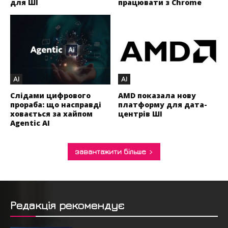
для ШІ
працювати з Chrome
AI
AI
Слідами цифрового
AMD показала нову
прораба: що насправді
платформу для дата-
ховається за хайпом
центрів ШІ
Agentic AI
завантажити більше
Редакція рекомендує