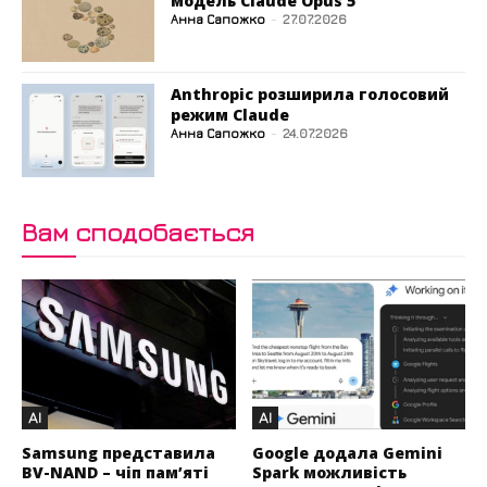
модель Claude Opus 5
Анна Сапожко
-
27.07.2026
Anthropic розширила голосовий
режим Claude
Анна Сапожко
-
24.07.2026
Вам сподобається
AI
AI
Samsung представила
Google додала Gemini
BV-NAND – чіп пам’яті
Spark можливість