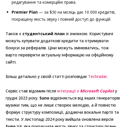
редагування та комерційні права.
Premier Plan
— за $30 на місяць дає 10 000 кредитів,
покращену якість звуку і повний доступ до функцій.
Також є
студентський план
зі знижкою. Користувачі
можуть купувати додаткові кредити та отримувати
бонуси за рефералів. Ціни можуть змінюватись, тож
варто перевіряти актуальну інформацію на офіційному
сайті.
Більш детально у своїй статті розповідає
Techradar
.
Сервіс став відомим після
інтеграції з
Microsoft Copilot
у
грудні 2023 року.
Suno
відрізняється від інших генераторів
музики тим, що не лише створює мелодію, а й повністю
формує структуру композиції, додаючи вокальні партії та
тексти. У листопаді 2024 року вийшла оновлена версія
Suno
V4, яка покращила якість звуку та структуру пісень,