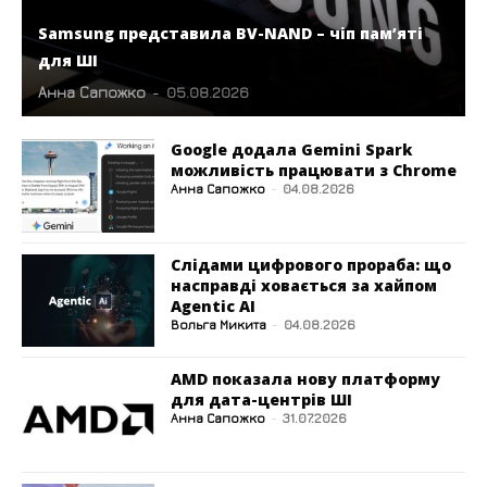
Samsung представила BV-NAND – чіп пам’яті
для ШІ
Анна Сапожко
-
05.08.2026
Google додала Gemini Spark
можливість працювати з Chrome
Анна Сапожко
-
04.08.2026
Слідами цифрового прораба: що
насправді ховається за хайпом
Agentic AI
Вольга Микита
-
04.08.2026
AMD показала нову платформу
для дата-центрів ШІ
Анна Сапожко
-
31.07.2026