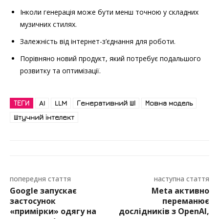
Інколи генерація може бути менш точною у складних
музичних стилях.
Залежність від інтернет-з’єднання для роботи.
Порівняно новий продукт, який потребує подальшого
розвитку та оптимізації.
ТЕГИ
AI
LLM
Генеративний ШІ
Мовна модель
Штучний інтелект
попередня стаття
наступна стаття
Google запускає
Meta активно
застосунок
переманює
«примірки» одягу на
дослідників з OpenAI,