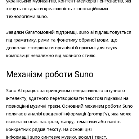
українських музикантів, контент-мейкерів і ентузіастів, які
хочуть поєднати креативність з інноваційними
технологіями Suno.
Завдяки багатомовній підтримці, suno ai підлаштовується
під граматику, рими та фонетику обраної мови, що
дозволяє створювати органічні й приємні для слуху
композиції незалежно від мовного стилю.
Механізм роботи Suno
Suno AI працює за принципом генеративного штучного
інтелекту, здатного перетворювати текстові підказки на
повноцінні музичні треки. Основний механізм роботи Suno
полягає в аналізі введеної інформації (prompt’у), яка може
включати опис настрою, жанру, тематики або навіть
конкретних рядків тексту. На основі цієї
інформації suno синтезує музику, вокал і текст,