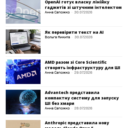
OpenAI готує власну лінійку
гаджетів зі штучним інтелектом
Анна Сапожко
-
30.07.2026
Як перевірити текст на AI
Вольга Микита
-
30.07.2026
AMD разом зі Core Scientific
створять інфраструктуру для ШІ
Анна Сапожко
-
29.07.2026
Advantech представила
компактну систему для запуску
ШІ без хмари
Анна Сапожко
-
28.07.2026
Anthropic представила нову