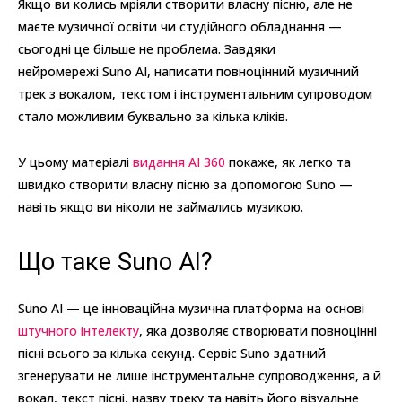
Якщо ви колись мріяли створити власну пісню, але не
маєте музичної освіти чи студійного обладнання —
сьогодні це більше не проблема. Завдяки
нейромережі Suno AI, написати повноцінний музичний
трек з вокалом, текстом і інструментальним супроводом
стало можливим буквально за кілька кліків.
У цьому матеріалі
видання AI 360
покаже, як легко та
швидко створити власну пісню за допомогою Suno —
навіть якщо ви ніколи не займались музикою.
Що таке Suno AI?
Suno AI — це інноваційна музична платформа на основі
штучного інтелекту
, яка дозволяє створювати повноцінні
пісні всього за кілька секунд. Сервіс Suno здатний
згенерувати не лише інструментальне супроводження, а й
вокал, текст пісні, назву треку та навіть його візуальне