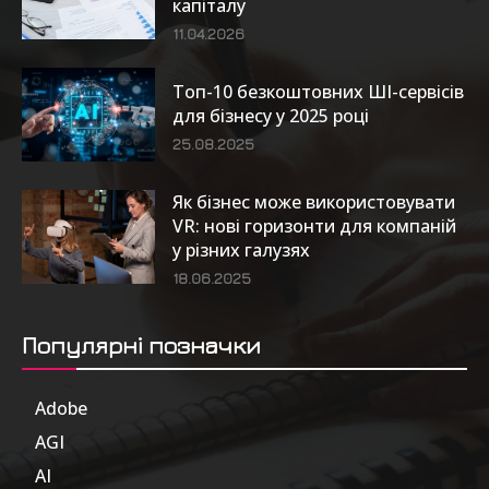
капіталу
11.04.2026
Топ-10 безкоштовних ШІ-сервісів
для бізнесу у 2025 році
25.08.2025
Як бізнес може використовувати
VR: нові горизонти для компаній
у різних галузях
18.06.2025
Популярні позначки
Adobe
6
AGI
185
AI
804