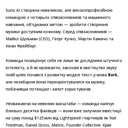
Suno AI створена невеликою, але високопрофесійною
командою з чотирьох співзасновників та машинного
навчання, об’єднаних метою — зробити створення
музики доступним кожному. Серед співзасновників —
Майкл Шульман (CEO), Георг Кучко, Мартін Камачо та
Кінан Фрейберг.
Команда позиціонує себе не лише як дослідники штучного
інтелекту, а й як музиканти, закохані в мистецтво звуку:
їхній шлях почався з розвитку моделі текст‑у‑мова
Bark
,
але незабаром вони переорієнтувалися на музику,
побачивши потенціал і запит користувачів .
Незважаючи на невеликі масштаби — команда налічує
близько десятка фахівців — вони вже залучили інвестиції
на суму понад $125 млн від Lightspeed і партнерів як Nat
Friedman, Daniel Gross, Matrix, Founder Collective. Крім