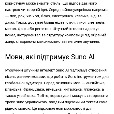
користувач може знайти стиль, що відповідає його
настрою чи творчій ідеї. Серед найпопулярніших напрямів
— поп, рок, хіп-хоп, блюз, електроніка, класика, інді та
джаз. Також доступні більш нішеві стилі, як-от синтвейв,
метал, фанк або реггетон. Штучний інтелект адаптує
вокал, інструментал та структуру композиції під обраний
жанр, створюючи максимально автентичне звучання.
Мови, які підтримує Suno AI
Музичний штучний інтелект Suno AI підтримує створення
пісень різними мовами, що робить його інструментом для
глобальної аудиторії. Серед основних мов — англійська,
іспанська, французька, німецька, китайська, японська, а
також українська. Тобто, користувачі можуть створювати
треки suno українською, вводячи підказки чи тексти саме
рідною мовою. Це відкриває нові можливості для