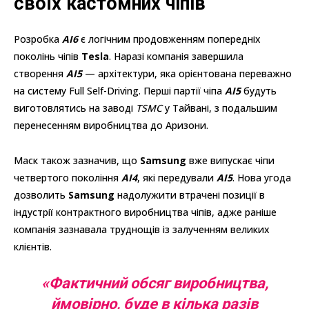
своїх кастомних чіпів
Розробка
AI6
є логічним продовженням попередніх
поколінь чіпів
Tesla
. Наразі компанія завершила
створення
AI5
— архітектури, яка орієнтована переважно
на систему Full Self-Driving. Перші партії чіпа
AI5
будуть
виготовлятись на заводі
TSMC
у Тайвані, з подальшим
перенесенням виробництва до Аризони.
Маск також зазначив, що
Samsung
вже випускає чіпи
четвертого покоління
AI4
, які передували
AI5
. Нова угода
дозволить
Samsung
надолужити втрачені позиції в
індустрії контрактного виробництва чіпів, адже раніше
компанія зазнавала труднощів із залученням великих
клієнтів.
«
Фактичний обсяг виробництва,
ймовірно, буде в кілька разів