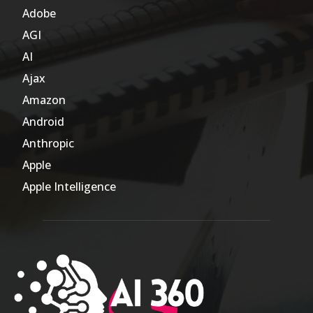
Adobe
6
AGI
185
AI
804
Ajax
1
Amazon
47
Android
17
Anthropic
51
Apple
63
Apple Intelligence
9