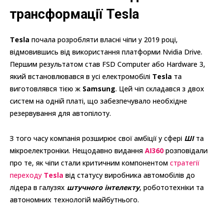
трансформації Tesla
Tesla
почала розробляти власні чіпи у 2019 році,
відмовившись від використання платформи Nvidia Drive.
Першим результатом став FSD Computer або Hardware 3,
який встановлювався в усі електромобілі
Tesla
та
виготовлявся тією ж
Samsung
. Цей чіп складався з двох
систем на одній платі, що забезпечувало необхідне
резервування для автопілоту.
З того часу компанія розширює свої амбіції у сфері
ШІ
та
мікроелектроніки. Нещодавно видання
AI360
розповідали
про те, як чіпи стали критичним компонентом
стратегії
переходу
Tesla
від статусу виробника автомобілів до
лідера в галузях
штучного інтелекту
, робототехніки та
автономних технологій майбутнього.