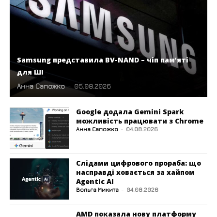
Samsung представила BV-NAND – чіп пам’яті
для ШІ
Анна Сапожко
-
05.08.2026
Google додала Gemini Spark
можливість працювати з Chrome
Анна Сапожко
-
04.08.2026
Слідами цифрового прораба: що
насправді ховається за хайпом
Agentic AI
Вольга Микита
-
04.08.2026
AMD показала нову платформу