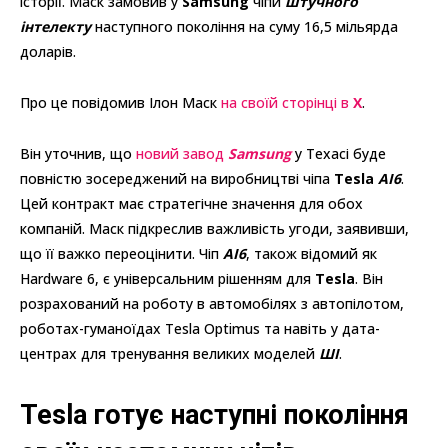
історії. Маск замовив у
Samsung
чіпи
штучного
інтелекту
наступного покоління на суму 16,5 мільярда
доларів.
Про це повідомив Ілон Маск
на своїй сторінці в
X
.
Він уточнив, що
новий завод
Samsung
у Техасі буде
повністю зосереджений на виробництві чіпа
Tesla
AI6
.
Цей контракт має стратегічне значення для обох
компаній. Маск підкреслив важливість угоди, заявивши,
що її важко переоцінити. Чіп
AI6
, також відомий як
Hardware 6, є універсальним рішенням для
Tesla
. Він
розрахований на роботу в автомобілях з автопілотом,
роботах-гуманоїдах Tesla Optimus та навіть у дата-
центрах для тренування великих моделей
ШІ
.
Tesla готує наступні покоління