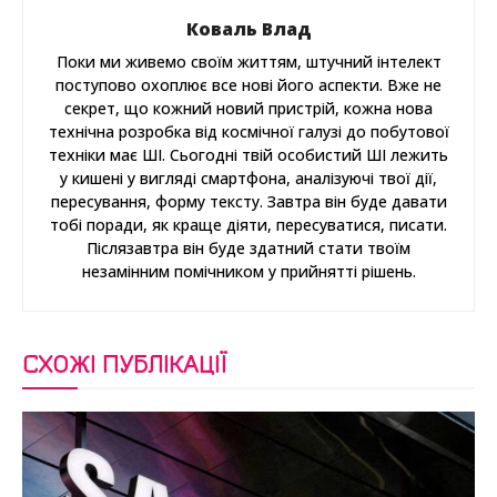
Коваль Влад
Поки ми живемо своїм життям, штучний інтелект
поступово охоплює все нові його аспекти. Вже не
секрет, що кожний новий пристрій, кожна нова
технічна розробка від космічної галузі до побутової
техніки має ШІ. Сьогодні твій особистий ШІ лежить
у кишені у вигляді смартфона, аналізуючі твої дії,
пересування, форму тексту. Завтра він буде давати
тобі поради, як краще діяти, пересуватися, писати.
Післязавтра він буде здатний стати твоїм
незамінним помічником у прийнятті рішень.
СХОЖІ ПУБЛІКАЦІЇ