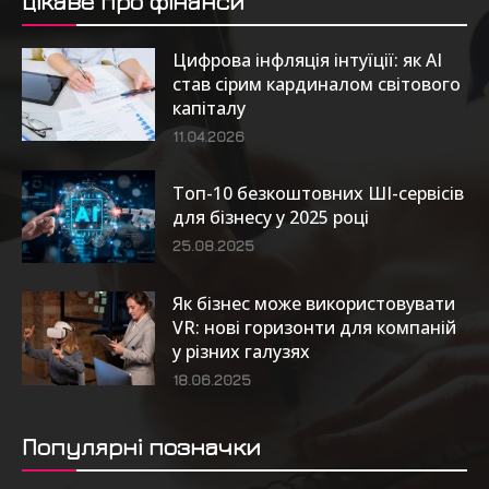
Цікаве про фінанси
Цифрова інфляція інтуїції: як AI
став сірим кардиналом світового
капіталу
11.04.2026
Топ-10 безкоштовних ШІ-сервісів
для бізнесу у 2025 році
25.08.2025
Як бізнес може використовувати
VR: нові горизонти для компаній
у різних галузях
18.06.2025
Популярні позначки