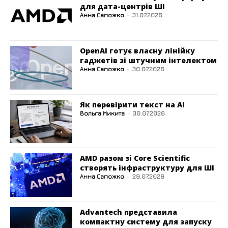
для дата-центрів ШІ
Анна Сапожко
-
31.07.2026
OpenAI готує власну лінійку
гаджетів зі штучним інтелектом
Анна Сапожко
-
30.07.2026
Як перевірити текст на AI
Вольга Микита
-
30.07.2026
AMD разом зі Core Scientific
створять інфраструктуру для ШІ
Анна Сапожко
-
29.07.2026
Advantech представила
компактну систему для запуску