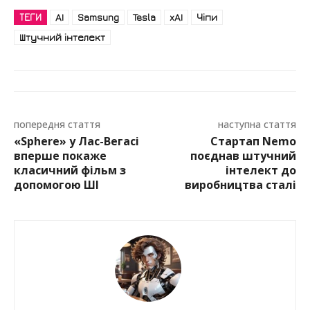
ТЕГИ
AI
Samsung
Tesla
xAI
Чіпи
Штучний інтелект
попередня стаття
наступна стаття
«Sphere» у Лас-Вегасі
Стартап Nemo
вперше покаже
поєднав штучний
класичний фільм з
інтелект до
допомогою ШІ
виробництва сталі