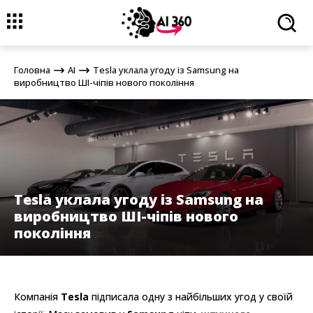
Головна
AI
Tesla уклала угоду із Samsung на виробництво ШІ-
чіпів нового покоління
Головна
AI
Tesla уклала угоду із Samsung на
виробництво ШІ-чіпів нового покоління
Tesla уклала угоду із Samsung на
виробництво ШІ-чіпів нового
покоління
Компанія
Tesla
підписала одну з найбільших угод у своїй