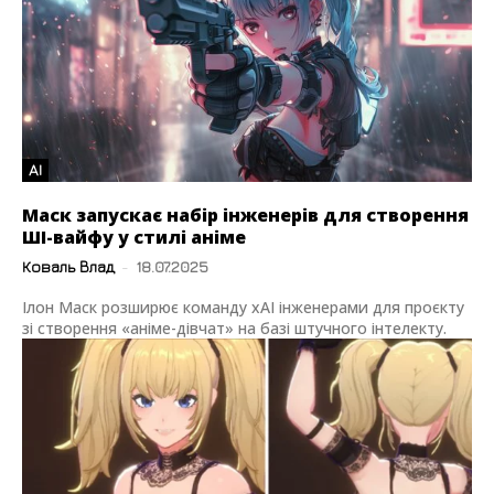
AI
Маск запускає набір інженерів для створення
ШІ-вайфу у стилі аніме
Коваль Влад
-
18.07.2025
Ілон Маск розширює команду xAI інженерами для проєкту
зі створення «аніме-дівчат» на базі штучного інтелекту.