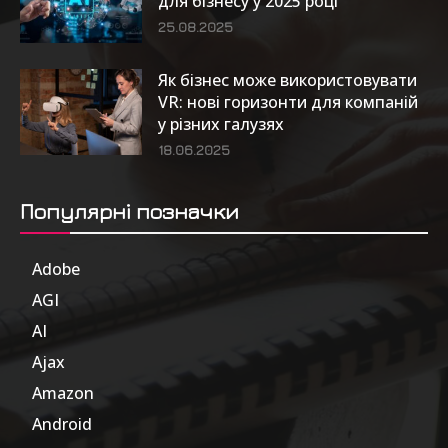
для бізнесу у 2025 році
25.08.2025
Як бізнес може використовувати
VR: нові горизонти для компаній
у різних галузях
18.06.2025
Популярні позначки
Adobe
6
AGI
185
AI
804
Ajax
1
Amazon
47
Android
17