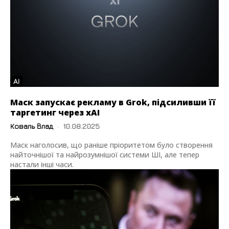
AI
Маск запускає рекламу в Grok, підсиливши її
таргетинг через xAI
Коваль Влад
-
10.08.2025
Маск наголосив, що раніше пріоритетом було створення
найточнішої та найрозумнішої системи ШІ, але тепер
настали інші часи.