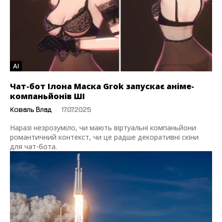
AI
Чат-бот Ілона Маска Grok запускає аніме-
компаньйонів ШІ
Коваль Влад
-
17.07.2025
Наразі незрозуміло, чи мають віртуальні компаньйони
романтичний контекст, чи це радше декоративні скіни
для чат-бота.