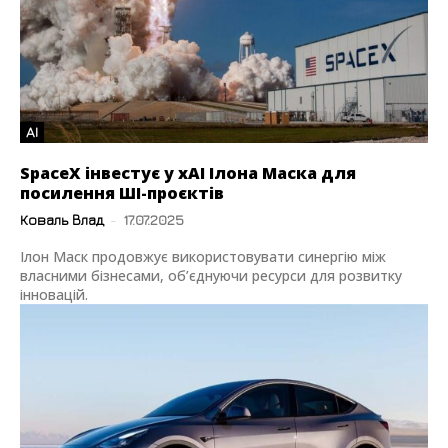
AI
SpaceX інвестує у xAI Ілона Маска для
посилення ШІ-проєктів
Коваль Влад
-
17.07.2025
Ілон Маск продовжує використовувати синергію між
власними бізнесами, об’єднуючи ресурси для розвитку
інновацій.