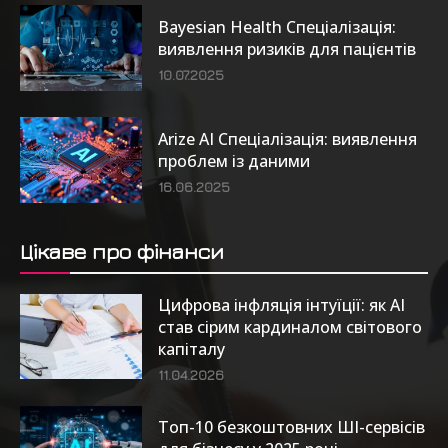
Bayesian Health Спеціалізація:
виявлення ризиків для пацієнтів
10.07.2025
Arize AI Спеціалізація: виявлення
проблем із даними
16.06.2025
Цікаве про фінанси
Цифрова інфляція інтуїції: як AI
став сірим кардиналом світового
капіталу
11.04.2026
Топ-10 безкоштовних ШІ-сервісів