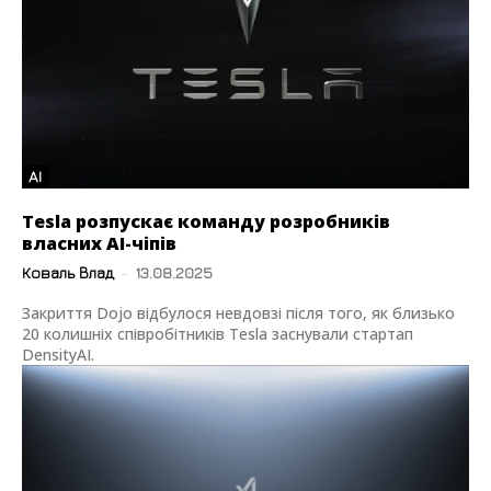
AI
Tesla розпускає команду розробників
власних AI-чіпів
Коваль Влад
-
13.08.2025
Закриття Dojo відбулося невдовзі після того, як близько
20 колишніх співробітників Tesla заснували стартап
DensityAI.