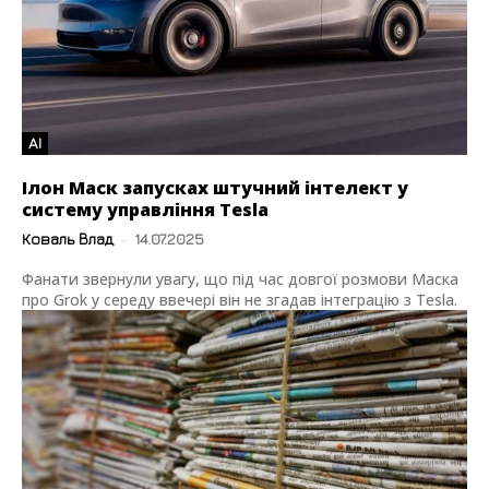
AI
Ілон Маск запусках штучний інтелект у
систему управління Tesla
Коваль Влад
-
14.07.2025
Фанати звернули увагу, що під час довгої розмови Маска
про Grok у середу ввечері він не згадав інтеграцію з Tesla.