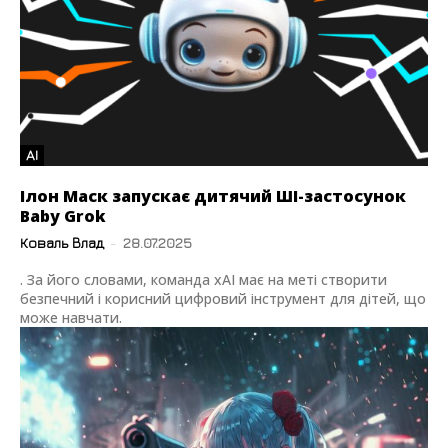
AI
Ілон Маск запускає дитячий ШІ-застосунок
Baby Grok
Коваль Влад
-
28.07.2025
. За його словами, команда xAI має на меті створити
безпечний і корисний цифровий інструмент для дітей, що
може навчати.