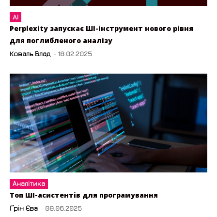
AI
Perplexity запускає ШІ-інструмент нового рівня
для поглибленого аналізу
Коваль Влад
-
18.02.2025
Аналітика
Топ ШІ-асистентів для програмування
Ґрін Єва
-
09.06.2025