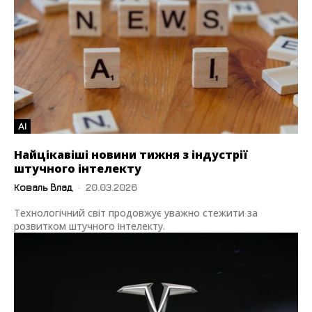
AI
Найцікавіші новини тижня з індустрії
штучного інтелекту
Коваль Влад
-
20.03.2026
Технологічний світ продовжує уважно стежити за
розвитком штучного інтелекту.