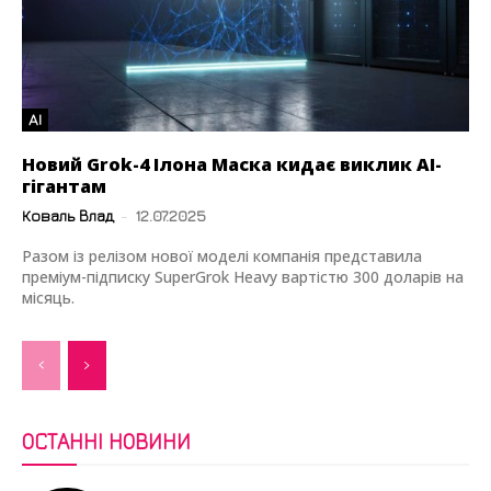
AI
Новий Grok-4 Ілона Маска кидає виклик AI-
гігантам
Коваль Влад
-
12.07.2025
Разом із релізом нової моделі компанія представила
преміум-підписку SuperGrok Heavy вартістю 300 доларів на
місяць.
ОСТАННІ НОВИНИ