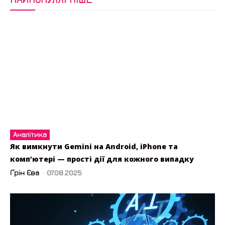
Аналітика
Як вимкнути Gemini на Android, iPhone та
комп’ютері — прості дії для кожного випадку
Ґрін Єва
-
07.08.2025