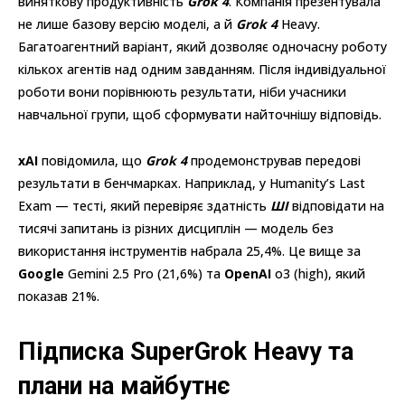
виняткову продуктивність
Grok 4
. Компанія презентувала
не лише базову версію моделі, а й
Grok 4
Heavy.
Багатоагентний варіант, який дозволяє одночасну роботу
кількох агентів над одним завданням. Після індивідуальної
роботи вони порівнюють результати, ніби учасники
навчальної групи, щоб сформувати найточнішу відповідь.
xAI
повідомила, що
Grok 4
продемонстрував передові
результати в бенчмарках. Наприклад, у Humanity’s Last
Exam — тесті, який перевіряє здатність
ШІ
відповідати на
тисячі запитань із різних дисциплін — модель без
використання інструментів набрала 25,4%. Це вище за
Google
Gemini 2.5 Pro (21,6%) та
OpenAI
o3 (high), який
показав 21%.
Підписка SuperGrok Heavy та
плани на майбутнє