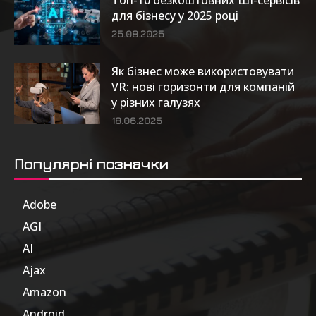
Топ-10 безкоштовних ШІ-сервісів
для бізнесу у 2025 році
25.08.2025
Як бізнес може використовувати
VR: нові горизонти для компаній
у різних галузях
18.06.2025
Популярні позначки
Adobe
6
AGI
185
AI
804
Ajax
1
Amazon
47
Android
17