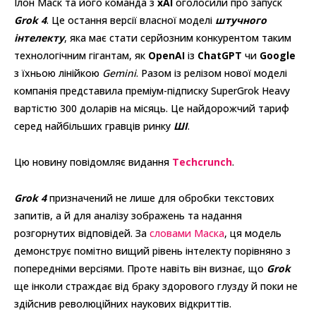
Ілон Маск та його команда з
xAI
оголосили про запуск
Grok 4
. Це остання версії власної моделі
штучного
інтелекту
, яка має стати серйозним конкурентом таким
технологічним гігантам, як
OpenAI
із
ChatGPT
чи
Google
з їхньою лінійкою
Gemini
. Разом із релізом нової моделі
компанія представила преміум-підписку SuperGrok Heavy
вартістю 300 доларів на місяць. Це найдорожчий тариф
серед найбільших гравців ринку
ШІ
.
Цю новину повідомляє видання
Techcrunch
.
Grok 4
призначений не лише для обробки текстових
запитів, а й для аналізу зображень та надання
розгорнутих відповідей. За
словами Маска
, ця модель
демонструє помітно вищий рівень інтелекту порівняно з
попередніми версіями. Проте навіть він визнає, що
Grok
ще інколи страждає від браку здорового глузду й поки не
здійснив революційних наукових відкриттів.