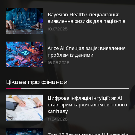
Bayesian Health Спеціалізація:
виявлення ризиків для пацієнтів
10.07.2025
Arize AI Спеціалізація: виявлення
проблем із даними
16.06.2025
Цікаве про фінанси
Цифрова інфляція інтуїції: як AI
став сірим кардиналом світового
капіталу
11.04.2026