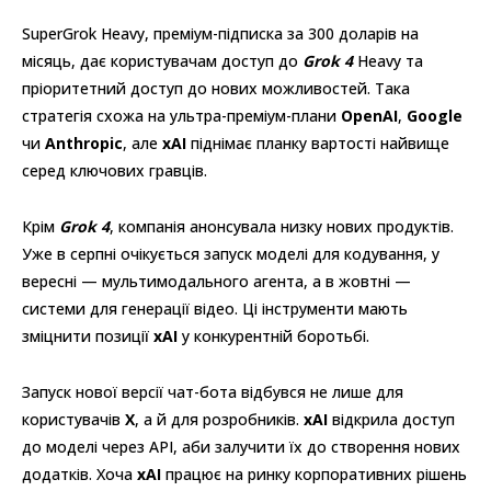
SuperGrok Heavy, преміум-підписка за 300 доларів на
місяць, дає користувачам доступ до
Grok 4
Heavy та
пріоритетний доступ до нових можливостей. Така
стратегія схожа на ультра-преміум-плани
OpenAI
,
Google
чи
Anthropic
, але
xAI
піднімає планку вартості найвище
серед ключових гравців.
Крім
Grok 4
, компанія анонсувала низку нових продуктів.
Уже в серпні очікується запуск моделі для кодування, у
вересні — мультимодального агента, а в жовтні —
системи для генерації відео. Ці інструменти мають
зміцнити позиції
xAI
у конкурентній боротьбі.
Запуск нової версії чат-бота відбувся не лише для
користувачів
X
, а й для розробників.
xAI
відкрила доступ
до моделі через API, аби залучити їх до створення нових
додатків. Хоча
xAI
працює на ринку корпоративних рішень