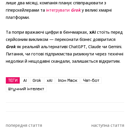
лише два місяці, компанія планує співпрацювати з
гіперскейлерами та
інтегрувати
Grok
у великі хмарні
платформи.
Та попри вражаючі цифри в бенчмарках,
xAI
стоїть перед
серйозним викликом — переконати бізнес довіритися
Grok
як реальній альтернативі ChatGPT, Claude чи Gemini.
Питання, чи готові підприємства ризикнути через технічні
недоліки й нещодавні скандали, залишається відкритим.
ТЕГИ
AI
Grok
xAI
Ілон Маск
Чат-бот
Штучний інтелект
попередня стаття
наступна стаття