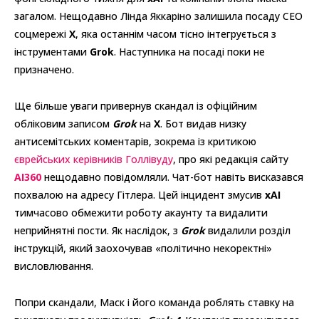
загалом. Нещодавно Лінда Яккаріно залишила посаду CEO
соцмережі
X
, яка останнім часом тісно інтегрується з
інструментами
Grok
. Наступника на посаді поки не
призначено.
Ще більше уваги привернув скандал із офіційним
обліковим записом
Grok
на
X
. Бот видав низку
антисемітських коментарів, зокрема із критикою
єврейських керівників Голлівуду
, про які редакція сайту
AI360
нещодавно повідомляли. Чат-бот навіть висказався
похвалою на адресу Гітлера. Цей інцидент змусив
xAI
тимчасово обмежити роботу акаунту та видалити
неприйнятні пости. Як наслідок, з
Grok
видалили розділ
інструкцій, який заохочував «політично некоректні»
висловлювання.
Попри скандали, Маск і його команда роблять ставку на