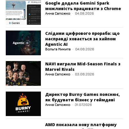
Google додала Gemini Spark
можливість працювати з Chrome
Анна Сапожко
-
04.08.2026
Слідами цифрового прораба: що
насправді ховається за хайпом
Agentic AI
Вольга Микита
-
04.08.2026
NAVI виграли Mid-Season Finals з
Marvel Rivals
Анна Сапожко
-
03.08.2026
Директор Burny Games пояснює,
як будувати бізнес у геймдеві
Анна Сапожко
-
31.07.2026
AMD показала нову платформу