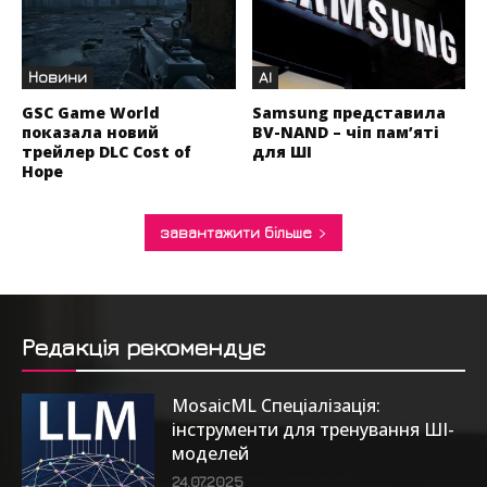
Новини
AI
GSC Game World
Samsung представила
показала новий
BV-NAND – чіп пам’яті
трейлер DLC Cost of
для ШІ
Hope
завантажити більше
Редакція рекомендує
MosaicML Спеціалізація:
інструменти для тренування ШІ-
моделей
24.07.2025