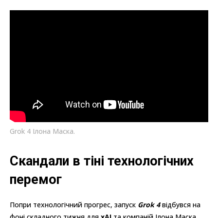
Grok 4 Ілона Маска.
Скандали в тіні технологічних
перемог
Попри технологічний прогрес, запуск
Grok 4
відбувся на
фоні складного тижня для
xAI
та компаній Ілона Маска