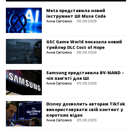
Meta представила новий
інструмент ШІ Muse Code
Анна Сапожко
-
06.08.2026
GSC Game World показала новий
трейлер DLC Cost of Hope
Анна Сапожко
-
06.08.2026
Samsung представила BV-NAND –
чіп пам’яті для ШІ
Анна Сапожко
-
05.08.2026
Disney дозволить авторам TikTok
використовувати свій контент у
коротких відео
Анна Сапожко
-
05.08.2026