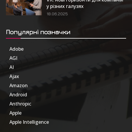
у різних галузях
18.06.2025
Популярні позначки
Adobe
6
AGI
185
AI
804
Ajax
1
Amazon
47
Android
17
Anthropic
51
Apple
63
Apple Intelligence
9