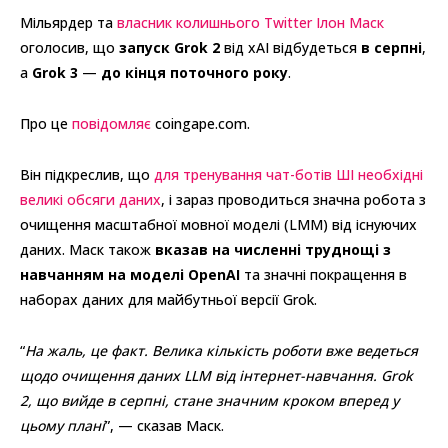
Мільярдер та
власник колишнього Twitter Ілон Маск
оголосив, що
запуск Grok 2
від xAI відбудеться
в серпні
,
а
Grok 3
—
до кінця поточного року
.
Про це
повідомляє
coingape.com.
Він підкреслив, що
для тренування чат-ботів ШІ необхідні
великі обсяги даних
, і зараз проводиться значна робота з
очищення масштабної мовної моделі (LMM) від існуючих
даних. Маск також
вказав на численні труднощі з
навчанням на моделі OpenAI
та значні покращення в
наборах даних для майбутньої версії Grok.
“
На жаль, це факт. Велика кількість роботи вже ведеться
щодо очищення даних LLM від інтернет-навчання. Grok
2, що вийде в серпні, стане значним кроком вперед у
цьому плані
”, — сказав Маск.