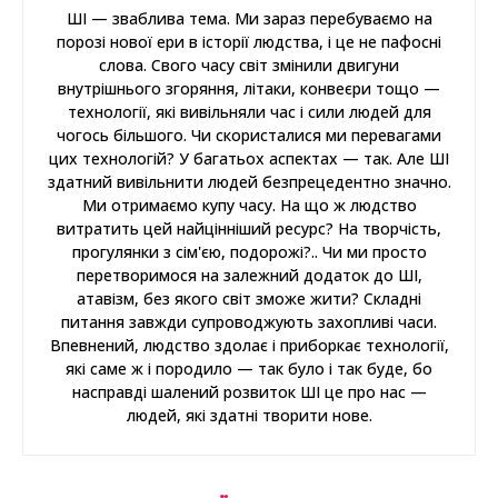
ШІ — зваблива тема. Ми зараз перебуваємо на
порозі нової ери в історії людства, і це не пафосні
слова. Свого часу світ змінили двигуни
внутрішнього згоряння, літаки, конвеєри тощо —
технології, які вивільняли час і сили людей для
чогось більшого. Чи скористалися ми перевагами
цих технологій? У багатьох аспектах — так. Але ШІ
здатний вивільнити людей безпрецедентно значно.
Ми отримаємо купу часу. На що ж людство
витратить цей найцінніший ресурс? На творчість,
прогулянки з сім'єю, подорожі?.. Чи ми просто
перетворимося на залежний додаток до ШІ,
атавізм, без якого світ зможе жити? Складні
питання завжди супроводжують захопливі часи.
Впевнений, людство здолає і приборкає технології,
які саме ж і породило — так було і так буде, бо
насправді шалений розвиток ШІ це про нас —
людей, які здатні творити нове.