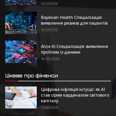
24.07.2025
Bayesian Health Спеціалізація:
виявлення ризиків для пацієнтів
10.07.2025
Arize AI Спеціалізація: виявлення
проблем із даними
16.06.2025
Цікаве про фінанси
Цифрова інфляція інтуїції: як AI
став сірим кардиналом світового
капіталу
11.04.2026