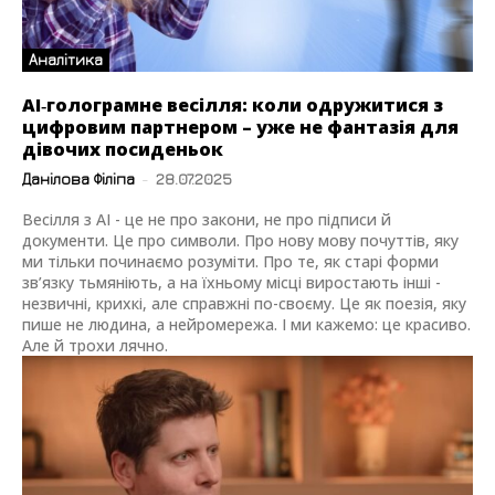
Аналітика
AI‑голограмне весілля: коли одружитися з
цифровим партнером – уже не фантазія для
дівочих посиденьок
Данілова Філіпа
-
28.07.2025
Весілля з AI - це не про закони, не про підписи й
документи. Це про символи. Про нову мову почуттів, яку
ми тільки починаємо розуміти. Про те, як старі форми
зв’язку тьмяніють, а на їхньому місці виростають інші -
незвичні, крихкі, але справжні по-своєму. Це як поезія, яку
пише не людина, а нейромережа. І ми кажемо: це красиво.
Але й трохи лячно.