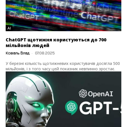
AI
ChatGPT щотижня користуються до 700
мільйонів людей
Коваль Влад
-
07.08.2025
У березні кількість щотижневих користувачів досягла 500
мільйонів, і з того часу цей показник невпинно зростає.