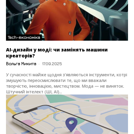
Tech-економіка
АІ-дизайн у моді: чи замінять машини
креаторів?
Вольга Микита
-
17.09.2025
У сучасності майже щодня з’являються інструменти, котрі
змушують переосмислювати те, що ми вважали
творчістю, інновацією, мистецтвом. Мода — не виняток.
Штучний інтелект (ШІ, AI)...