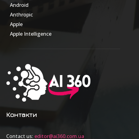
Android
17
Anthropic
51
Apple
63
Apple Intelligence
9
Контакти
Contact us:
editor@ai360.com.ua