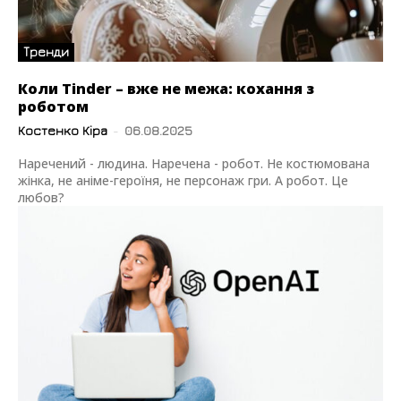
Тренди
Коли Tinder – вже не межа: кохання з
роботом
Костенко Кіра
-
06.08.2025
Наречений - людина. Наречена - робот. Не костюмована
жінка, не аніме-героїня, не персонаж гри. А робот. Це
любов?