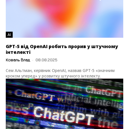
AI
GPT-5 від OpenAI робить прорив у штучному
інтелекті
Коваль Влад
-
08.08.2025
Сем Альтман, керівник OpenAI, назвав GPT-5 «значним
кроком уперед» у розвитку штучного інтелекту.