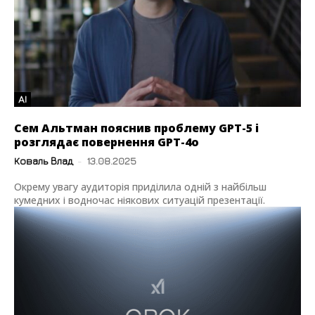
AI
Сем Альтман пояснив проблему GPT-5 і
розглядає повернення GPT-4o
Коваль Влад
-
13.08.2025
Окрему увагу аудиторія приділила одній з найбільш
кумедних і водночас ніякових ситуацій презентації.