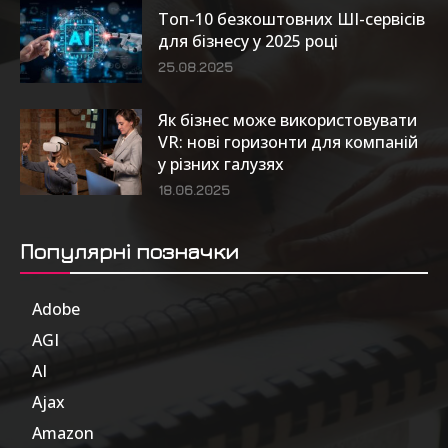
Топ-10 безкоштовних ШІ-сервісів
для бізнесу у 2025 році
25.08.2025
Як бізнес може використовувати
VR: нові горизонти для компаній
у різних галузях
18.06.2025
Популярні позначки
Adobe
6
AGI
185
AI
804
Ajax
1
Amazon
47