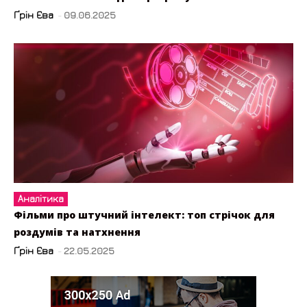
Ґрін Єва
-
09.06.2025
Аналітика
Фільми про штучний інтелект: топ стрічок для
роздумів та натхнення
Ґрін Єва
-
22.05.2025