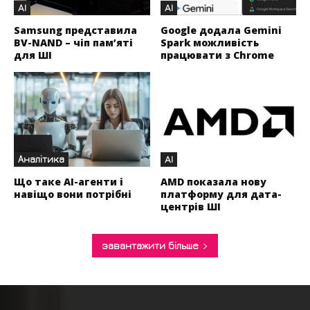
AI
AI
Samsung представила
Google додала Gemini
BV-NAND – чіп пам’яті
Spark можливість
для ШІ
працювати з Chrome
Аналітика
AI
Що таке AI-агенти і
AMD показала нову
навіщо вони потрібні
платформу для дата-
центрів ШІ
завантажити більше