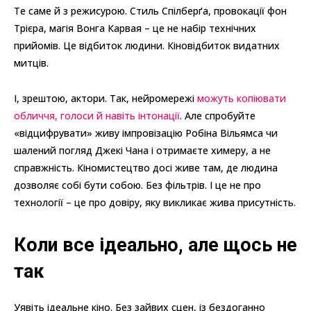
Те саме й з режисурою. Стиль Спілберґа, провокації фон
Трієра, магія Вонга Карвая – це не набір технічних
прийомів. Це відбиток людини. Кіновідбиток видатних
митців.
І, зрештою, актори. Так, нейромережі
можуть копіювати
обличчя, голоси й навіть інтонації
. Але спробуйте
«відцифрувати» живу імпровізацію Робіна Вільямса чи
шалений погляд Джекі Чана і отримаєте химеру, а не
справжність. Кіномистецтво досі живе там, де людина
дозволяє собі бути собою. Без фільтрів. І це не про
технології – це про довіру, яку викликає жива присутність.
Коли все ідеально, але щось не
так
Уявіть ідеальне кіно. Без зайвих сцен, із бездоганно