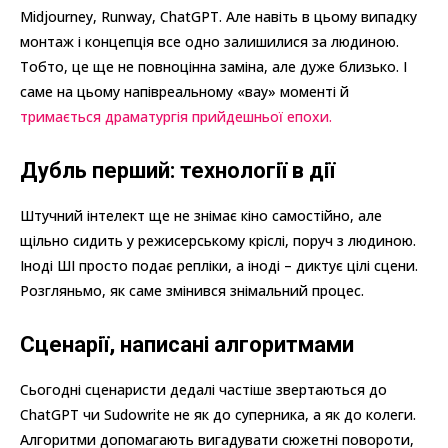
Midjourney, Runway, ChatGPT. Але навіть в цьому випадку
монтаж і концепція все одно залишилися за людиною.
Тобто, це ще не повноцінна заміна, але дуже близько. І
саме на цьому напівреальному «вау» моменті й
тримається драматургія прийдешньої епохи.
Дубль перший: технології в дії
Штучний інтелект ще не знімає кіно самостійно, але
щільно сидить у режисерському кріслі, поруч з людиною.
Іноді ШІ просто подає репліки, а іноді – диктує цілі сцени.
Розгляньмо, як саме змінився знімальний процес.
Сценарії, написані алгоритмами
Сьогодні сценаристи дедалі частіше звертаються до
ChatGPT чи Sudowrite не як до суперника, а як до колеги.
Алгоритми допомагають вигадувати сюжетні повороти,