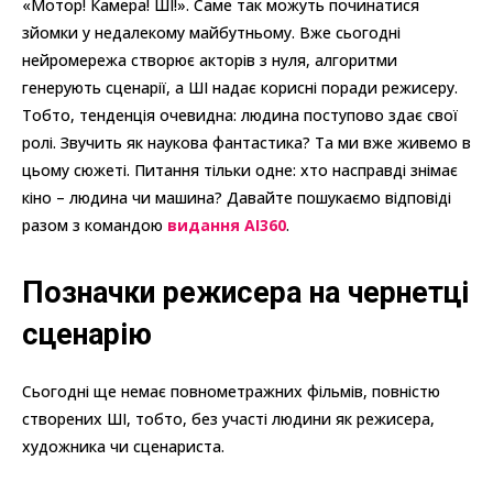
«Мотор! Камера! ШІ!». Саме так можуть починатися
зйомки у недалекому майбутньому. Вже сьогодні
нейромережа створює акторів з нуля, алгоритми
генерують сценарії, а ШІ надає корисні поради режисеру.
Тобто, тенденція очевидна: людина поступово здає свої
ролі. Звучить як наукова фантастика? Та ми вже живемо в
цьому сюжеті. Питання тільки одне: хто насправді знімає
кіно – людина чи машина? Давайте пошукаємо відповіді
разом з командою
видання AI360
.
Позначки режисера на чернетці
сценарію
Сьогодні ще немає повнометражних фільмів, повністю
створених ШІ, тобто, без участі людини як режисера,
художника чи сценариста.