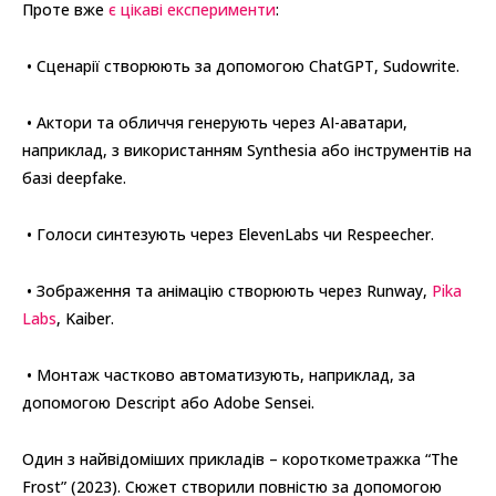
Проте вже
є цікаві експерименти
:
• Сценарії створюють за допомогою ChatGPT, Sudowrite.
• Актори та обличчя генерують через AI-аватари,
наприклад, з використанням Synthesia або інструментів на
базі deepfake.
• Голоси синтезують через ElevenLabs чи Respeecher.
• Зображення та анімацію створюють через Runway,
Pika
Labs
, Kaiber.
• Монтаж частково автоматизують, наприклад, за
допомогою Descript або Adobe Sensei.
Один з найвідоміших прикладів – короткометражка “The
Frost” (2023). Сюжет створили повністю за допомогою