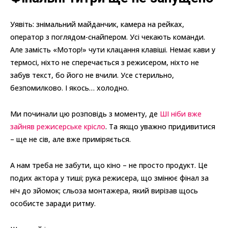
Уявіть: знімальний майданчик, камера на рейках,
оператор з поглядом-снайпером. Усі чекають команди.
Але замість «Мотор!» чути клацання клавіші. Немає кави у
термосі, ніхто не сперечається з режисером, ніхто не
забув текст, бо його не вчили. Усе стерильно,
безпомилково. І якось… холодно.
Ми починали цю розповідь з моменту, де
ШІ ніби вже
зайняв режисерське крісло
. Та якщо уважно придивитися
– ще не сів, але вже приміряється.
А нам треба не забути, що кіно – не просто продукт. Це
подих актора у тиші; рука режисера, що змінює фінал за
ніч до зйомок; сльоза монтажера, який вирізав щось
особисте заради ритму.