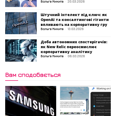
Вольга Микита
-
20.03.2026
Штучний інтелект під ключ: як
OpenAI та консалтингові гіганти
впливають на корпоративну гру
Вольга Микита
-
13.03.2026
Доба автономних спостерігачів:
як New Relic переосмислює
корпоративну аналітику
Вольга Микита
-
06.03.2026
Вам сподобається