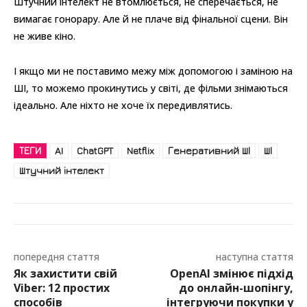
Штучний інтелект не втомлюється, не сперечається, не
вимагає гонорару. Але й не плаче від фінальної сцени. Він
не живе кіно.
І якщо ми не поставимо межу між допомогою і заміною на
ШІ, то можемо прокинутись у світі, де фільми знімаються
ідеально. Але ніхто не хоче їх передивлятись.
ТЕГИ
AI
ChatGPT
Netflix
Генеративний ШІ
ШІ
Штучний інтелект
попередня стаття
наступна стаття
Як захистити свій
OpenAI змінює підхід
Viber: 12 простих
до онлайн-шопінгу,
способів
інтегруючи покупки у