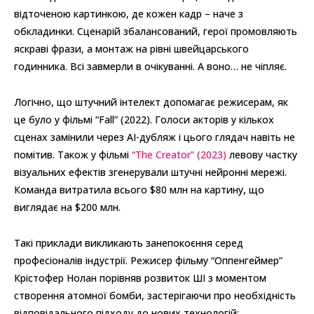
відточеною картинкою, де кожен кадр – наче з
обкладинки. Сценарій збалансований, герої промовляють
яскраві фрази, а монтаж на рівні швейцарського
годинника. Всі завмерли в очікуванні. А воно… не чіпляє.
Логічно, що штучний інтелект допомагає режисерам, як
це було у фільмі “Fall” (2022). Голоси акторів у кількох
сценах замінили через AI-дубляж і цього глядач навіть не
помітив. Також у фільмі
“The Creator” (2023)
левову частку
візуальних ефектів згенерували штучні нейронні мережі.
Команда витратила всього $80 млн на картину, що
виглядає на $200 млн.
Такі приклади викликають занепокоєння серед
професіоналів індустрії. Режисер фільму “Оппенгеймер”
Крістофер Нолан порівняв розвиток ШІ з моментом
створення атомної бомби, застерігаючи про необхідність
відповідального підходу до нових технологій: