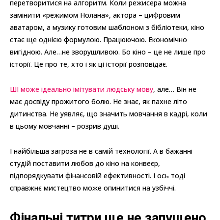
перетворитися на алгоритм. Коли режисера можна
замінити «режимом Нолана», актора – цифровим
аватаром, а музику готовим шаблоном з бібліотеки, кіно
стає ще однією формулою. Працюючою. Економічно
вигідною. Але…не зворушливою. Бо кіно – це не лише про
історії. Це про те, хто і як ці історії розповідає.
ШІ може ідеально імітувати людську мову
, але… Він не
має досвіду прожитого болю. Не знає, як пахне літо
дитинства. Не уявляє, що значить мовчання в кадрі, коли
в цьому мовчанні – розрив душі.
І найбільша загроза не в самій технології. А в бажанні
студій поставити любов до кіно на конвеєр,
підпорядкувати фінансовій ефективності. І ось тоді
справжнє мистецтво може опинитися на узбіччі.
Фінальні титри ще не запущено