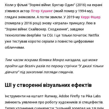
Коли у фільмі “Зоряні війни: Бунтар Один” (2016) на екрані
з’явився актор
Пітер Кушинг
(який помер у 1994-му),
глядачі зніяковіли. А потім звикли. У 2019-му
Керрі Фішер
(померла у 2016 році) знову «зіграла» принцесу Лею в
“Зоряні війни: Скайвокер. Сходження”, завдяки
технологіям deepfake та CGI. І це тільки початок: Netflix
уже тестував короткі серіали з повністю цифровими
обличчями.
Тим часом яскрава білявка Монро нагадала, що може
пройти ще безліч разів по перону стрічки “У джазі тільки
дівчата” під захопливі погляди глядачів.
ШІ у створенні візуальних ефектів
Інструменти на кшталт Runway, Adobe Firefly та Pika Labs
змінюють уявлення про роботу художників зі спецефектів.
Тепер уточнення сценариста: “щільний зорепад на тлі руїн