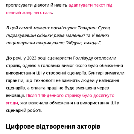
прописувати діалоги й навіть
адаптувати текст під
певний жанр чи стиль
.
В цей самий момент посміхнувся Товарищ Сухов,
підрахувавши скільки разів маленькі та й великі
поціновувачи викрикували: “Абдула, виходь”.
До речі, у 2023 році сценаристи Голлівуду оголосили
страйк, однією з головних вимог якого було обмеження
використання ШІ у створенні сценаріїв. Бунтарі вимагали
гарантій, що технології не замінять людей у написанні
сценаріїв, а оплата праці не буде зменшена через
інновації.
Після 148-денного страйку було досягнуто
угоди
, яка включала обмеження на використання ШІ у
сценарній роботі.
Цифрове відтворення акторів