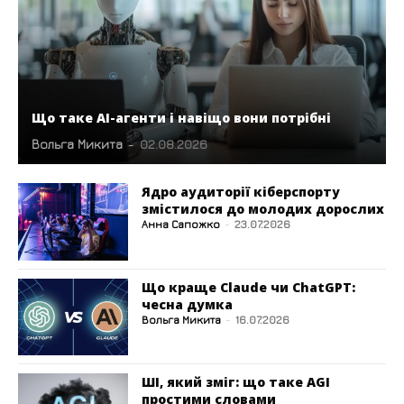
Що таке AI-агенти і навіщо вони потрібні
Вольга Микита
-
02.08.2026
Ядро аудиторії кіберспорту
змістилося до молодих дорослих
Анна Сапожко
-
23.07.2026
Що краще Claude чи ChatGPT:
чесна думка
Вольга Микита
-
16.07.2026
ШІ, який зміг: що таке AGI
простими словами