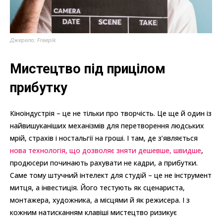
Джерело: Freepik
Мистецтво під прицілом
прибутку
Кіноіндустрія – це не тільки про творчість. Це ще й один із
найвишуканіших механізмів для перетворення людських
мрій, страхів і ностальгії на гроші. І там, де з’являється
нова технологія, що дозволяє зняти дешевше, швидше
,
продюсери починають рахувати не кадри, а прибутки.
Саме тому штучний інтелект для студій – це не інструмент
митця, а інвестиція. Його тестують як сценариста,
монтажера, художника, а місцями й як режисера. І з
кожним натисканням клавіші мистецтво ризикує