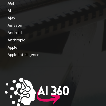
AGI
185
AI
804
Ajax
1
Amazon
47
Android
17
Anthropic
51
Apple
63
Apple Intelligence
9