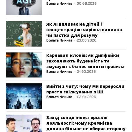
Вольга Микита
-
30.06.2026
Як AI впливає на дітей і
концентрацію: чарівна паличка
чи пастка для розуму
Вольга Микита
-
23.06.2026
Карнавал клонів: як дипфейки
захоплюють буденність та
змушують бізнес міняти правила
Вольга Микита
-
24.05.2026
Вийти з чату: чому ми переросли
просто спілкування з ШІ
Вольга Микита
-
03.04.2026
Захід сонця інвесторської
лояльності: чому Кремнієва
долина більше не обирає сторону