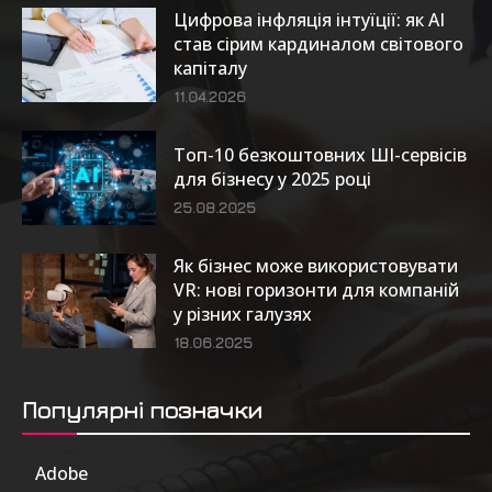
Цифрова інфляція інтуїції: як AI
став сірим кардиналом світового
капіталу
11.04.2026
Топ-10 безкоштовних ШІ-сервісів
для бізнесу у 2025 році
25.08.2025
Як бізнес може використовувати
VR: нові горизонти для компаній
у різних галузях
18.06.2025
Популярні позначки
Adobe
6