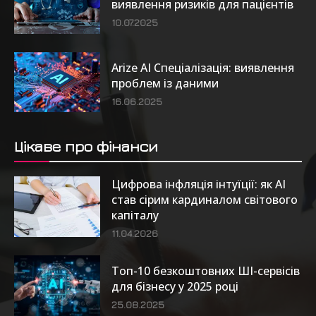
виявлення ризиків для пацієнтів
10.07.2025
Arize AI Спеціалізація: виявлення
проблем із даними
16.06.2025
Цікаве про фінанси
Цифрова інфляція інтуїції: як AI
став сірим кардиналом світового
капіталу
11.04.2026
Топ-10 безкоштовних ШІ-сервісів
для бізнесу у 2025 році
25.08.2025