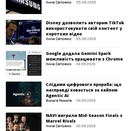
Анна Сапожко
-
05.08.2026
Disney дозволить авторам TikTok
використовувати свій контент у
коротких відео
Анна Сапожко
-
05.08.2026
Google додала Gemini Spark
можливість працювати з Chrome
Анна Сапожко
-
04.08.2026
Слідами цифрового прораба: що
насправді ховається за хайпом
Agentic AI
Вольга Микита
-
04.08.2026
NAVI виграли Mid-Season Finals з
Marvel Rivals
Анна Сапожко
-
03.08.2026