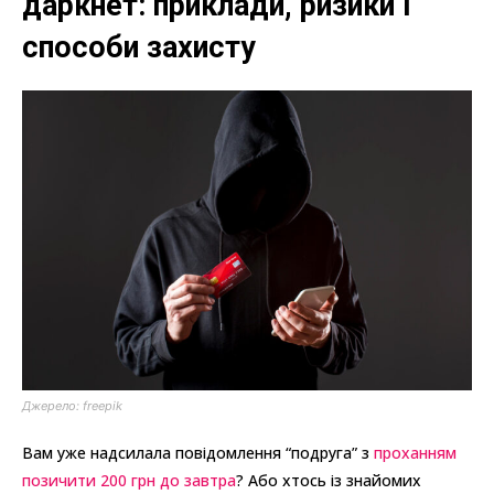
даркнет: приклади, ризики і
способи захисту
Джерело: freepik
Вам уже надсилала повідомлення “подруга” з
проханням
позичити 200 грн до завтра
? Або хтось із знайомих