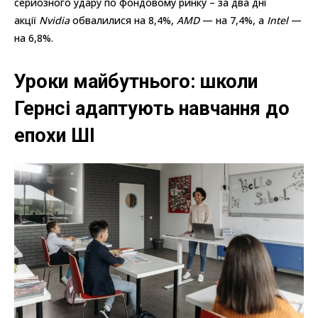
серйозного удару по фондовому ринку – за два дні
акції
Nvidia
обвалилися на 8,4%,
AMD
— на 7,4%, а
Intel
—
на 6,8%.
Уроки майбутнього: школи
Гернсі адаптують навчання до
епохи ШІ