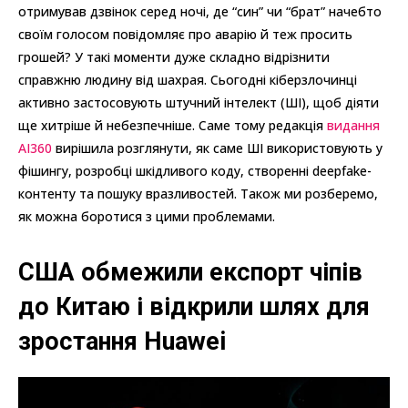
отримував дзвінок серед ночі, де “син” чи “брат” начебто
своїм голосом повідомляє про аварію й теж просить
грошей? У такі моменти дуже складно відрізнити
справжню людину від шахрая. Сьогодні кіберзлочинці
активно застосовують штучний інтелект (ШІ), щоб діяти
ще хитріше й небезпечніше. Саме тому редакція
видання
AI360
вирішила розглянути, як саме ШІ використовують у
фішингу, розробці шкідливого коду, створенні deepfake-
контенту та пошуку вразливостей. Також ми розберемо,
як можна боротися з цими проблемами.
США обмежили експорт чіпів
до Китаю і відкрили шлях для
зростання Huawei