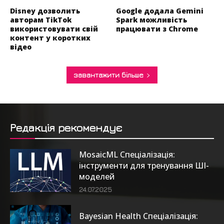
Disney дозволить
Google додала Gemini
авторам TikTok
Spark можливість
використовувати свій
працювати з Chrome
контент у коротких
відео
завантажити більше
Редакція рекомендує
MosaicML Спеціалізація:
інструменти для тренування ШІ-
моделей
24.07.2025
Bayesian Health Спеціалізація: