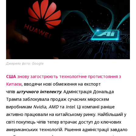
Джерело фото: Google
США
знову загострюють технологічне протистояння з
Китаєм
, вводячи нові обмеження на експорт
чіпів
штучного інтелекту
. Адміністрація Дональда
Трампа заблокувала продаж сучасних мікросхем
виробникам
Nvidia
,
AMD
та
Intel
. Ці компанії раніше
активно працювали на китайському ринку. Найбільший у
світі покупець чіпів тепер втрачає доступ до ключових
американських технологій. Рішення адміністрації завдало