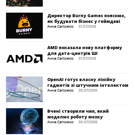
Директор Burny Games пояснює,
як будувати бізнес у геймдеві
Анна Сапожко
-
31.07.2026
AMD показала нову платформу
для дата-центрів ШІ
Анна Сапожко
-
31.07.2026
OpenAI готує власну лінійку
гаджетів зі штучним інтелектом
Анна Сапожко
-
30.07.2026
Вчені створили чип, який
моделює роботу мозку
Анна Сапожко
-
30.07.2026