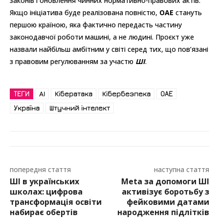
законів і оновлення чинних нормативно-правових актів.
Якщо ініціатива буде реалізована повністю,
ОАЕ
стануть
першою країною, яка фактично передасть частину
законодавчої роботи машині, а не людині. Проєкт уже
назвали найбільш амбітним у світі серед тих, що пов’язані
з правовим регулюванням за участю
ШІ
.
ТЕГИ
AI
Кібератака
Кібербезпека
ОАЕ
Україна
Штучний інтелект
попередня стаття
наступна стаття
ШІ в українських
Meta за допомоги ШІ
школах: цифрова
активізує боротьбу з
трансформація освіти
фейковими датами
набирає обертів
народження підлітків