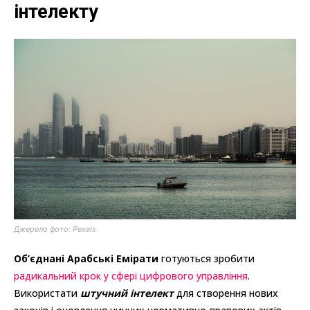
інтелекту
Джерело фото: Pexels
Об’єднані Арабські Емірати
готуються зробити
радикальний крок у сфері цифрового управління
.
Використати
штучний інтелект
для створення нових