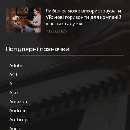
Як бізнес може використовувати
VR: нові горизонти для компаній
у різних галузях
18.06.2025
Популярні позначки
Adobe
6
AGI
185
AI
804
Ajax
1
Amazon
47
Android
17
Anthropic
51
Apple
63