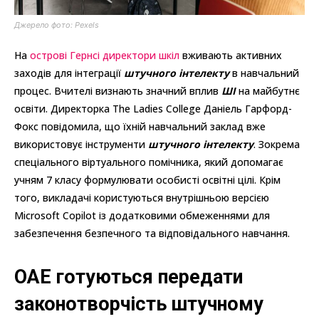
Джерело фото: Pexels
На
острові Гернсі директори шкіл
вживають активних
заходів для інтеграції
штучного інтелекту
в навчальний
процес. Вчителі визнають значний вплив
ШІ
на майбутнє
освіти. Директорка The Ladies College Даніель Гарфорд-
Фокс повідомила, що їхній навчальний заклад вже
використовує інструменти
штучного інтелекту
. Зокрема
спеціального віртуального помічника, який допомагає
учням 7 класу формулювати особисті освітні цілі. Крім
того, викладачі користуються внутрішньою версією
Microsoft Copilot із додатковими обмеженнями для
забезпечення безпечного та відповідального навчання.
ОАЕ готуються передати
законотворчість штучному