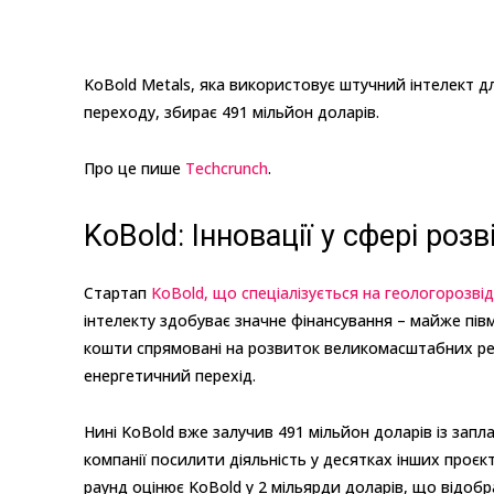
KoBold Metals, яка використовує штучний інтелект д
переходу, збирає 491 мільйон доларів.
Про це пише
Techcrunch
.
KoBold: Інновації у сфері роз
Стартап
KoBold, що спеціалізується на геологорозвід
інтелекту здобуває значне фінансування – майже півм
кошти спрямовані на розвиток великомасштабних рес
енергетичний перехід.
Нині KoBold вже залучив 491 мільйон доларів із зап
компанії посилити діяльність у десятках інших проєк
раунд оцінює KoBold у 2 мільярди доларів, що відобра