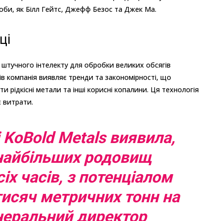
оби, як Білл Гейтс, Джефф Безос та Джек Ма.
ці
і штучного інтелекту для обробки великих обсягів
в компанія виявляє тренди та закономірності, що
рідкісні метали та інші корисні копалини. Ця технологія
є витрати.
 KoBold Metals виявила,
 найбільших родовищ
сіх часів, з потенціалом
тисяч метричних тонн на
генеральний директор