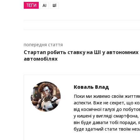
ТЕГИ
AI
ШІ
попередня стаття
Стартап робить ставку на ШІ у автономних
автомобілях
Коваль Влад
Поки ми живемо своїм життям
аспекти. Вже не секрет, що к
від космічної галузі до побут
у кишені у вигляді смартфона, 
він буде давати тобі поради, 
буде здатний стати твоїм нез