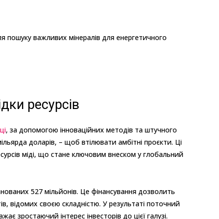
ля пошуку важливих мінералів для енергетичного
відки ресурсів
ці
, за допомогою інноваційних методів та штучного
ільярда доларів, – щоб втілювати амбітні проєкти. Ці
урсів міді, що стане ключовим внеском у глобальний
ланованих 527 мільйонів. Це фінансування дозволить
тів, відомих своєю складністю. У результаті поточний
жає зростаючий інтерес інвесторів до цієї галузі.