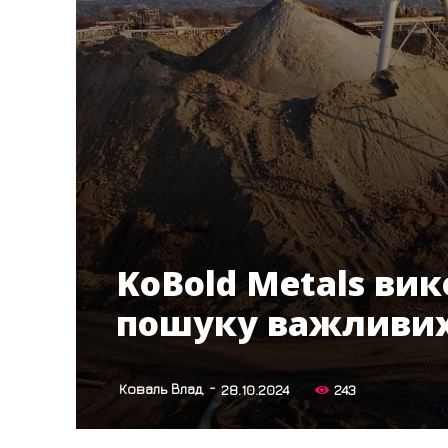
KoBold Metals вик
пошуку важливих
-
Коваль Влад
28.10.2024
243