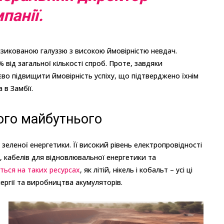
панії.
зикованою галуззю з високою ймовірністю невдач.
від загальної кількості спроб. Проте, завдяки
єво підвищити ймовірність успіху, що підтверджено їхнім
в Замбії.
ого майбутнього
зеленої енергетики. Її високий рівень електропровідності
, кабелів для відновлювальної енергетики та
ться на таких ресурсах
, як літій, нікель і кобальт – усі ці
ергії та виробництва акумуляторів.