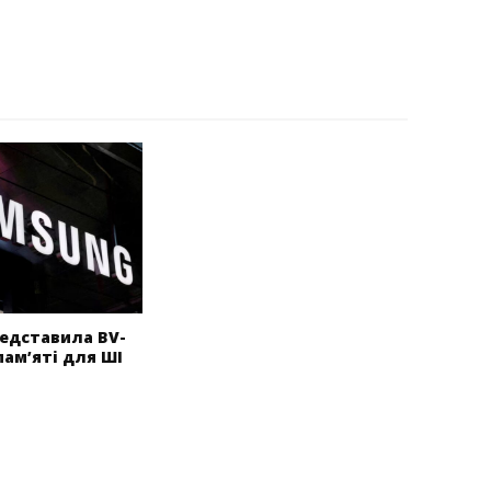
едставила BV-
пам’яті для ШІ