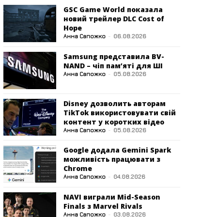
GSC Game World показала
новий трейлер DLC Cost of
Hope
Анна Сапожко
-
06.08.2026
Samsung представила BV-
NAND – чіп пам’яті для ШІ
Анна Сапожко
-
05.08.2026
Disney дозволить авторам
TikTok використовувати свій
контент у коротких відео
Анна Сапожко
-
05.08.2026
Google додала Gemini Spark
можливість працювати з
Chrome
Анна Сапожко
-
04.08.2026
NAVI виграли Mid-Season
Finals з Marvel Rivals
Анна Сапожко
-
03.08.2026