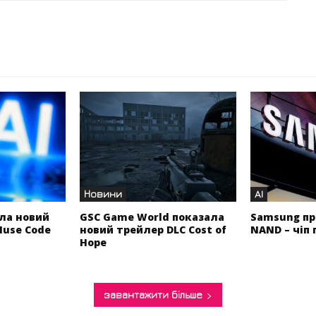
Новини
AI
ла новий
GSC Game World показала
Samsung пр
Muse Code
новий трейлер DLC Cost of
NAND – чіп 
Hope
завантажити більше