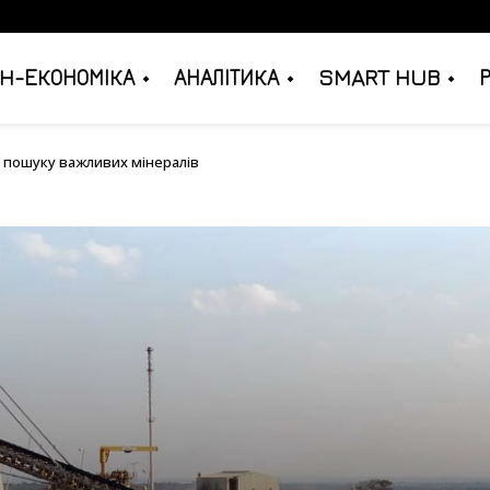
H-ЕКОНОМІКА
АНАЛІТИКА
SMART HUB
AI для пошуку важливих мінералів
я пошуку важливих мінералів