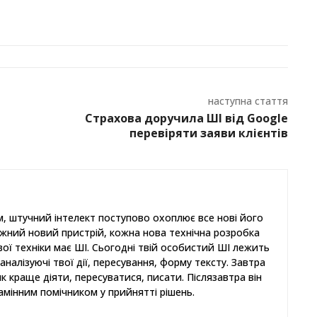
наступна стаття
Страхова доручила ШІ від Google
перевіряти заяви клієнтів
, штучний інтелект поступово охоплює все нові його
ожний новий пристрій, кожна нова технічна розробка
ової техніки має ШІ. Сьогодні твій особистий ШІ лежить
аналізуючі твої дії, пересування, форму тексту. Завтра
як краще діяти, пересуватися, писати. Післязавтра він
амінним помічником у прийнятті рішень.