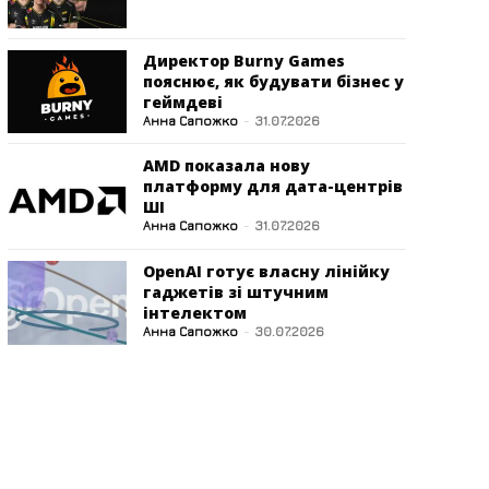
Директор Burny Games
пояснює, як будувати бізнес у
геймдеві
Анна Сапожко
-
31.07.2026
AMD показала нову
платформу для дата-центрів
ШІ
Анна Сапожко
-
31.07.2026
OpenAI готує власну лінійку
гаджетів зі штучним
інтелектом
Анна Сапожко
-
30.07.2026