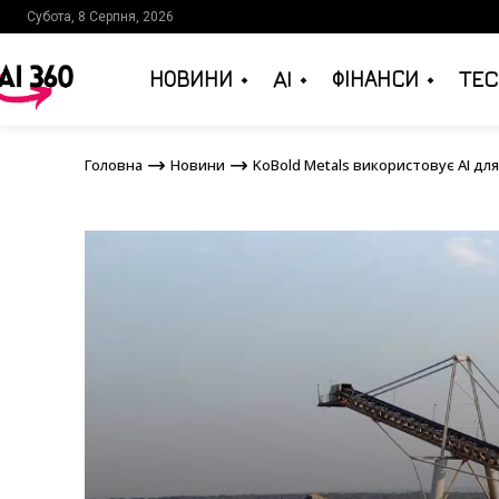
Субота, 8 Серпня, 2026
НОВИНИ
AI
ФІНАНСИ
TEC
Головна
Новини
KoBold Metals використовує 
Головна
Новини
KoBold Metals використовує AI дл