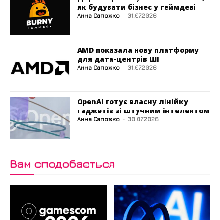
як будувати бізнес у геймдеві
Анна Сапожко
-
31.07.2026
AMD показала нову платформу
для дата-центрів ШІ
Анна Сапожко
-
31.07.2026
OpenAI готує власну лінійку
гаджетів зі штучним інтелектом
Анна Сапожко
-
30.07.2026
Вам сподобається