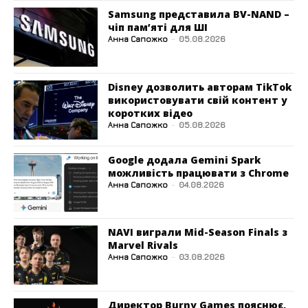
Samsung представила BV-NAND –
чіп пам’яті для ШІ
Анна Сапожко
-
05.08.2026
Disney дозволить авторам TikTok
використовувати свій контент у
коротких відео
Анна Сапожко
-
05.08.2026
Google додала Gemini Spark
можливість працювати з Chrome
Анна Сапожко
-
04.08.2026
NAVI виграли Mid-Season Finals з
Marvel Rivals
Анна Сапожко
-
03.08.2026
Директор Burny Games пояснює,