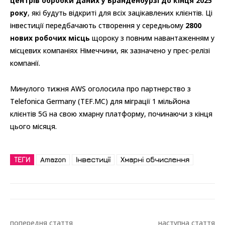
центрів обробки даних у Бранденбурзі до кінця 2025
року
, які будуть відкриті для всіх зацікавлених клієнтів. Ці
інвестиції передбачають створення у середньому
2800
нових робочих місць
щороку з повним навантаженням у
місцевих компаніях Німеччини, як зазначено у прес-релізі
компанії.
Минулого тижня AWS оголосила про партнерство з
Telefonica Germany (TEF.MC) для міграції 1 мільйона
клієнтів 5G на свою хмарну платформу, починаючи з кінця
цього місяця.
ТЕГИ
Amazon
Інвестиції
Хмарні обчислення
попередня стаття
наступна стаття