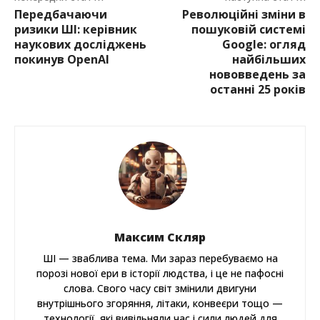
Передбачаючи
Революційні зміни в
ризики ШІ: керівник
пошуковій системі
наукових досліджень
Google: огляд
покинув OpenAI
найбільших
нововведень за
останні 25 років
Максим Скляр
ШІ — зваблива тема. Ми зараз перебуваємо на
порозі нової ери в історії людства, і це не пафосні
слова. Свого часу світ змінили двигуни
внутрішнього згоряння, літаки, конвеєри тощо —
технології, які вивільняли час і сили людей для