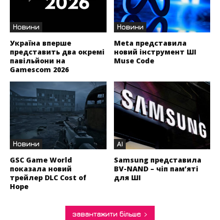
Новини
Новини
Україна вперше
Meta представила
представить два окремі
новий інструмент ШІ
павільйони на
Muse Code
Gamescom 2026
Новини
AI
GSC Game World
Samsung представила
показала новий
BV-NAND – чіп пам’яті
трейлер DLC Cost of
для ШІ
Hope
завантажити більше