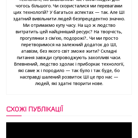
чогось більшого. Чи скористалися ми перевагами
цих технологій? У багатьох аспектах — так. Але ШІ
здатний вивільнити людей безпрецедентно значно.
Ми отримаємо купу часу. На що ж людство
витратить цей найцінніший ресурс? На творчість,
прогулянки з сім'єю, подорожі?.. Чи ми просто
перетворимося на залежний додаток до ШІ,
атавізм, без якого світ зможе жити? Складні
питання завжди супроводжують захопливі часи.
Впевнений, людство здолає і приборкає технології,
які саме ж і породило — так було і так буде, бо
насправді шалений розвиток ШІ це про нас —
людей, які здатні творити нове.
СХОЖІ ПУБЛІКАЦІЇ