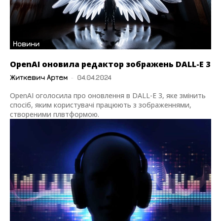
Новини
OpenAI оновила редактор зображень DALL-E 3
Житкевич Артем
-
04.04.2024
OpenAI оголосила про оновлення в DALL-E 3, яке змінить
спосіб, яким користувачі працюють з зображеннями,
створеними плвтформою.