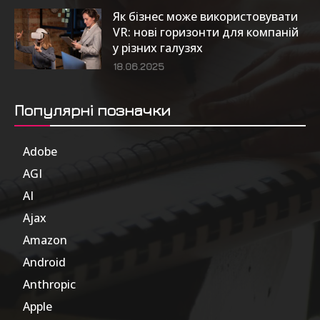
Як бізнес може використовувати
VR: нові горизонти для компаній
у різних галузях
18.06.2025
Популярні позначки
Adobe
6
AGI
185
AI
804
Ajax
1
Amazon
47
Android
17
Anthropic
51
Apple
63