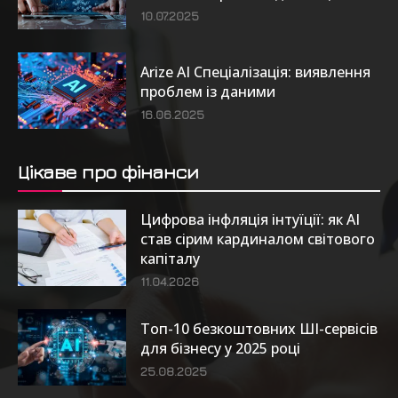
10.07.2025
Arize AI Спеціалізація: виявлення
проблем із даними
16.06.2025
Цікаве про фінанси
Цифрова інфляція інтуїції: як AI
став сірим кардиналом світового
капіталу
11.04.2026
Топ-10 безкоштовних ШІ-сервісів
для бізнесу у 2025 році
25.08.2025