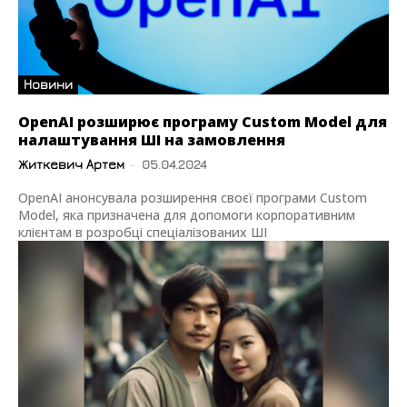
Новини
OpenAI розширює програму Custom Model для
налаштування ШІ на замовлення
Житкевич Артем
-
05.04.2024
OpenAI анонсувала розширення своєї програми Custom
Model, яка призначена для допомоги корпоративним
клієнтам в розробці спеціалізованих ШІ