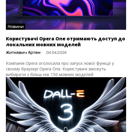
Новини
Користувачі Opera One отримають доступ до
локальних мовних моделей
Житкевич Артем
-
04.04.2024
Компанія Opera оголосила про запуск нової функції у
своєму браузері Opera One. Користувачі зможуть
вибирати з більш ніж 150 мовних моделей