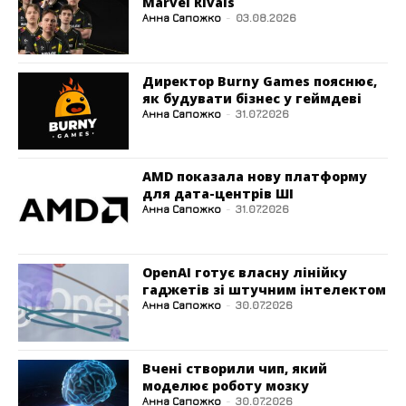
Marvel Rivals
Анна Сапожко
-
03.08.2026
Директор Burny Games пояснює,
як будувати бізнес у геймдеві
Анна Сапожко
-
31.07.2026
AMD показала нову платформу
для дата-центрів ШІ
Анна Сапожко
-
31.07.2026
OpenAI готує власну лінійку
гаджетів зі штучним інтелектом
Анна Сапожко
-
30.07.2026
Вчені створили чип, який
моделює роботу мозку
Анна Сапожко
-
30.07.2026