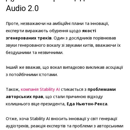
Audio 2.0
Проте, незважаючи на амбіційні плани та інновації,
експерти виражають обурення щодо
якості
згенерованих треків
. Один з дослідників порівнював
звуки генерованого вокалу зі звуками китів, вважаючи їх
бездушними та незвичними.
Інший же вважав, що вокал випадково викликав асоціації
з потойбічними істотами.
Також,
компанія Stability AI
стикається з
проблемами
авторських прав
, що стали причиною відходу
колишнього віце-президента,
Еда Ньютон-Рекса
.
Отже, хоча Stability AI вносить інновації у світ генерації
аудіотреків, реакція експертів та проблеми з авторськими