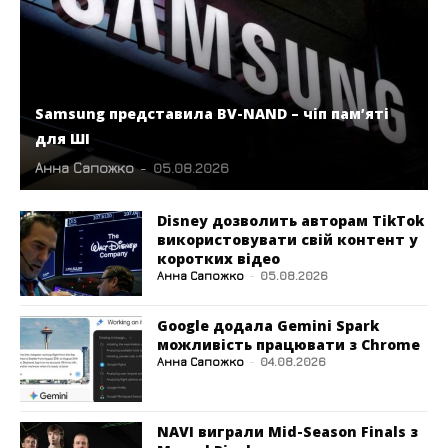
Samsung представила BV-NAND – чіп пам’яті
для ШІ
Анна Сапожко
-
05.08.2026
Disney дозволить авторам TikTok
використовувати свій контент у
коротких відео
Анна Сапожко
-
05.08.2026
Google додала Gemini Spark
можливість працювати з Chrome
Анна Сапожко
-
04.08.2026
NAVI виграли Mid-Season Finals з