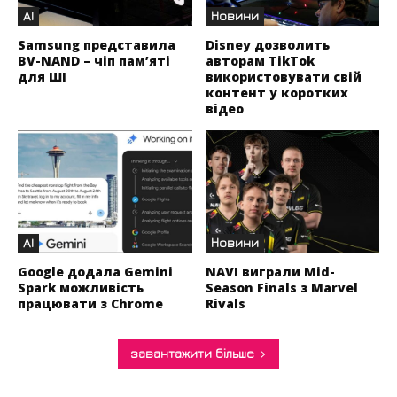
AI
Новини
Samsung представила
Disney дозволить
BV-NAND – чіп пам’яті
авторам TikTok
для ШІ
використовувати свій
контент у коротких
відео
AI
Новини
Google додала Gemini
NAVI виграли Mid-
Spark можливість
Season Finals з Marvel
працювати з Chrome
Rivals
завантажити більше