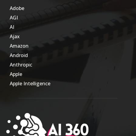
Adobe
6
AGI
185
AI
804
Ajax
1
Amazon
47
Android
17
Anthropic
51
Apple
63
Apple Intelligence
9