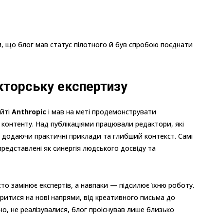
м, що блог мав статус пілотного й був спробою поєднати
кторську експертизу
айті
Anthropic
і мав на меті продемонструвати
 контенту. Над публікаціями працювали редактори, які
 додаючи практичні приклади та глибший контекст. Самі
редставлені як синергія людського досвіду та
то замінює експертів, а навпаки — підсилює їхню роботу.
ритися на нові напрями, від креативного письма до
дно, не реалізувалися, блог проіснував лише близько