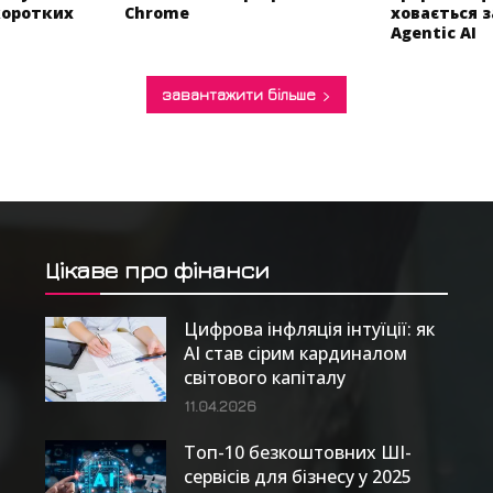
коротких
Chrome
ховається 
Agentic AI
завантажити більше
Цікаве про фінанси
Цифрова інфляція інтуїції: як
AI став сірим кардиналом
світового капіталу
11.04.2026
Топ-10 безкоштовних ШІ-
сервісів для бізнесу у 2025