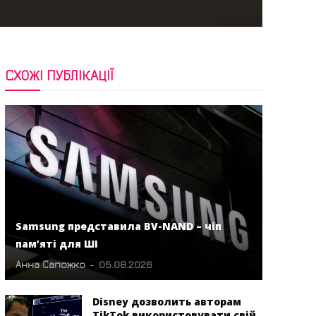
СХОЖІ ПУБЛІКАЦІЇ
Samsung представила BV-NAND – чіп
пам’яті для ШІ
Анна Сапожко
-
05.08.2026
Disney дозволить авторам
TikTok використовувати свій