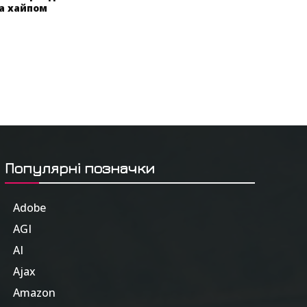
за хайпом
Популярні позначки
Adobe
6
AGI
185
AI
804
Ajax
1
Amazon
47