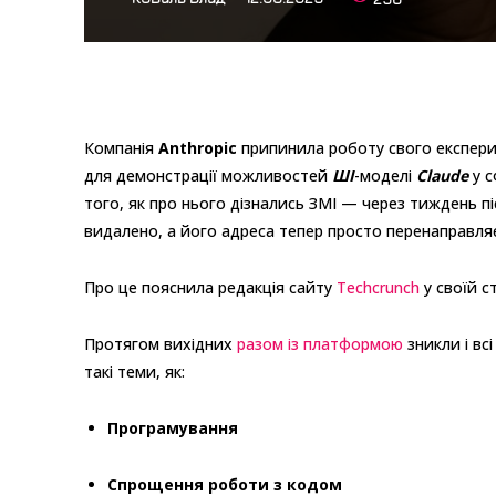
Компанія
Anthropic
припинила роботу свого експер
для демонстрації можливостей
ШІ
-моделі
Claude
у с
того, як про нього дізнались ЗМІ — через тиждень піс
видалено, а його адреса тепер просто перенаправляє 
Про це пояснила редакція сайту
Techcrunch
у своїй ст
Протягом вихідних
разом із платформою
зникли і вс
такі теми, як:
Програмування
Спрощення роботи з кодом