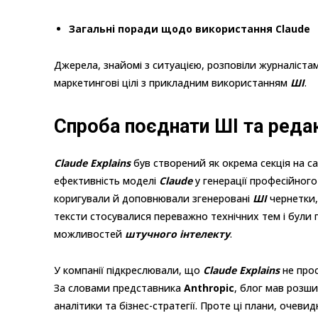
Загальні поради щодо використання Claude
Джерела, знайомі з ситуацією, розповіли журналіста
маркетингові цілі з прикладним використанням
ШІ
.
Спроба поєднати ШІ та реда
Claude Explains
був створений як окрема секція на с
ефективність моделі
Claude
у генерації професійного
коригували й доповнювали згенеровані
ШІ
чернетки,
тексти стосувалися переважно технічних тем і були п
можливостей
штучного інтелекту
.
У компанії підкреслювали, що
Claude Explains
не прос
За словами представника
Anthropic
, блог мав розши
аналітики та бізнес-стратегії. Проте ці плани, очеви