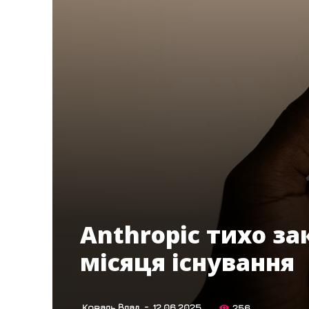
Anthropic тихо за
місяця існування
-
Коваль Влад
12.06.2025
256