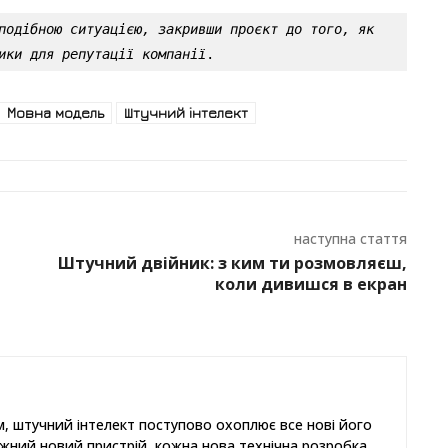
подібною ситуацією, закривши проєкт до того, як 
ики для репутації компанії
.
Мовна модель
Штучний інтелект
наступна стаття
Штучний двійник: з ким ти розмовляєш,
коли дивишся в екран
, штучний інтелект поступово охоплює все нові його
ожний новий пристрій, кожна нова технічна розробка