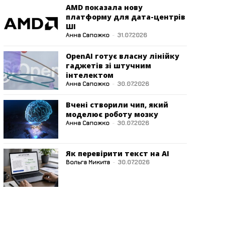
AMD показала нову
платформу для дата-центрів
ШІ
Анна Сапожко
-
31.07.2026
OpenAI готує власну лінійку
гаджетів зі штучним
інтелектом
Анна Сапожко
-
30.07.2026
Вчені створили чип, який
моделює роботу мозку
Анна Сапожко
-
30.07.2026
Як перевірити текст на AI
Вольга Микита
-
30.07.2026