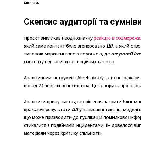
місяця.
Скепсис аудиторії та сумнів
Проєкт викликав неоднозначну
реакцію в соцмережа
який саме контент було згенеровано
ШІ
, а який ств
типовою маркетинговою воронкою, де
штучний інт
контенту під запити потенційних клієнтів.
Аналітичний інструмент Ahrefs вказує, що незважаю
понад 24 зовнішніх посилання. Це говорить про певни
Аналітики припускають, що рішення закрити блог мо
вражаючі результати
ШІ
у написанні текстів, моделі
що може призводити до публікацій помилкової інформ
стикалися з подібними інцидентами. Їм довелося ви
матеріали через критику спільноти.