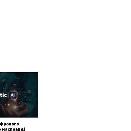
ифрового
о насправді