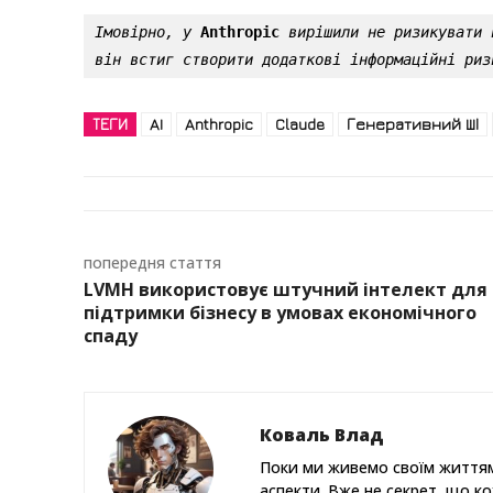
Імовірно, у 
Anthropic
вирішили не ризикувати 
він встиг створити додаткові інформаційні риз
ТЕГИ
AI
Anthropic
Claude
Генеративний ШІ
попередня стаття
LVMH використовує штучний інтелект для
підтримки бізнесу в умовах економічного
спаду
Коваль Влад
Поки ми живемо своїм життям
аспекти. Вже не секрет, що к