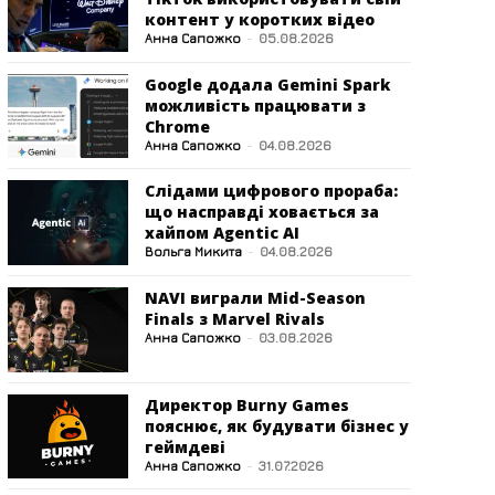
контент у коротких відео
Анна Сапожко
-
05.08.2026
Google додала Gemini Spark
можливість працювати з
Chrome
Анна Сапожко
-
04.08.2026
Слідами цифрового прораба:
що насправді ховається за
хайпом Agentic AI
Вольга Микита
-
04.08.2026
NAVI виграли Mid-Season
Finals з Marvel Rivals
Анна Сапожко
-
03.08.2026
Директор Burny Games
пояснює, як будувати бізнес у
геймдеві
Анна Сапожко
-
31.07.2026