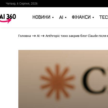
Четвер, 6 Серпня, 2026
НОВИНИ
AI
ФІНАНСИ
TEC
Головна
AI
Anthropic тихо закрив блог Claude 
Головна
AI
Anthropic тихо закрив блог Claude після 