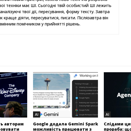
ової техніки має ШІ. Сьогодні твій особистий ШІ лежить
аналізуючі твої дії, пересування, форму тексту. Завтра
як краще діяти, пересуватися, писати. Післязавтра він
амінним помічником у прийнятті рішень.
AI
AI
ть авторам
Google додала Gemini Spark
Слідами ц
товувати
можливість працювати з
прораба: щ