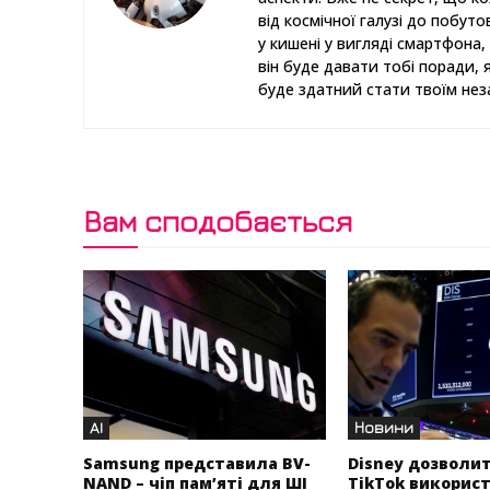
від космічної галузі до побут
у кишені у вигляді смартфона, 
він буде давати тобі поради, 
буде здатний стати твоїм нез
Вам сподобається
AI
Новини
Samsung представила BV-
Disney дозволи
NAND – чіп пам’яті для ШІ
TikTok викорис