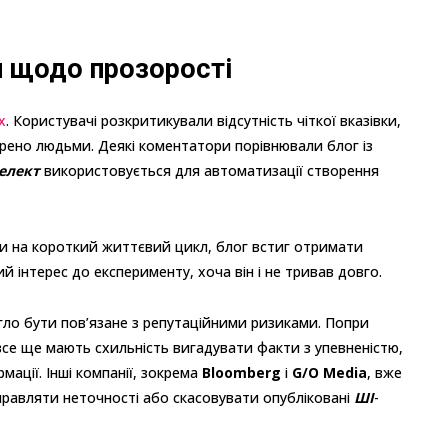
и щодо прозорості
х
. Користувачі розкритикували відсутність чіткої вказівки,
орено людьми. Деякі коментатори порівнювали блог із
елект
використовується для автоматизації створення
чи на короткий життєвий цикл, блог встиг отримати
й інтерес до експерименту, хоча він і не тривав довго.
гло бути пов’язане з репутаційними ризиками. Попри
 все ще мають схильність вигадувати факти з упевненістю,
ації. Інші компанії, зокрема
Bloomberg
і
G/O Media
, вже
правляти неточності або скасовувати опубліковані
ШІ
-