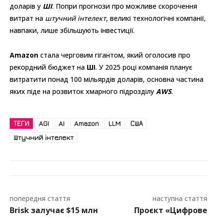
доларів у
ШІ
. Попри прогнози про можливе скорочення
витрат на
штучний інтелект
, великі технологічні компанії,
навпаки, лише збільшують інвестиції.
Amazon
стала черговим гігантом, який оголосив про
рекордний бюджет на
ШІ
. У 2025 році компанія планує
витратити понад 100 мільярдів доларів, основна частина
яких піде на розвиток хмарного підрозділу
AWS
.
ТЕГИ
AGI
AI
Amazon
LLM
США
Штучний інтелект
попередня стаття
наступна стаття
Brisk залучає $15 млн
Проєкт «Цифрове