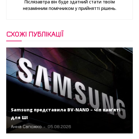
Післязавтра він буде здатний стати твоїм
незамінним помічником у прийнятті рішень.
СХОЖІ ПУБЛІКАЦІЇ
Samsung представила BV-NAND – чіп пам’яті
для ШІ
Анна Сапожко
-
05.08.2026