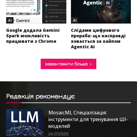
AI
AI
Google додала Gemini
Слідами цифрового
Spark можливість
прораба: що насправді
працювати з Chrome
ховається за хайпом
Agentic AI
завантажити більше
Редакція рекомендує
MosaicML Спеціалізація:
інструменти для тренування ШІ-
моделей
24.07.2025