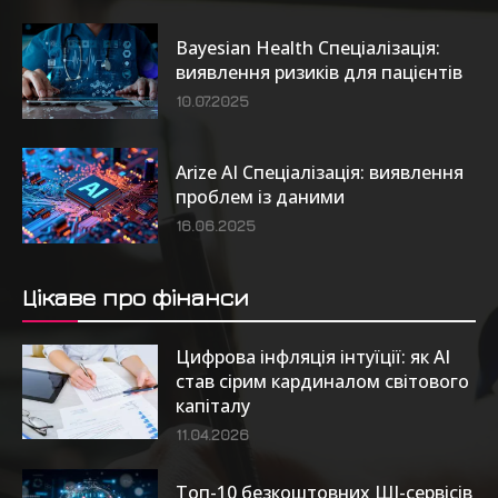
Bayesian Health Спеціалізація:
виявлення ризиків для пацієнтів
10.07.2025
Arize AI Спеціалізація: виявлення
проблем із даними
16.06.2025
Цікаве про фінанси
Цифрова інфляція інтуїції: як AI
став сірим кардиналом світового
капіталу
11.04.2026
Топ-10 безкоштовних ШІ-сервісів