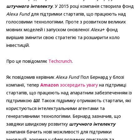
штучного інтелекту
. У 2015 році компанія створила фонд
Alexa Fund
для підтримки стартапів, що працюють над
голосовими технологіями. Проте з розвитком великих
мовних моделей і запуском оновленої
Alexa
+ фонд
вирішив змінити свою стратегію та розширити коло
інвестицій.
Про це повідомляє
Techcrunch
.
Як повідомив керівник
Alexa
Fund
Пол Бернард у блозі
компанії, тепер
Amazon
зосередить увагу
на підтримці
стартапів, що працюють над апаратним забезпеченням із
підтримкою
ШІ
. Також підримку отримають стартапи, які
користуються інтелектуальними агентами та
генеративними технологіями. Бернард зазначив, що
завдяки швидкому розвитку
штучного інтелекту
компанія бачить нові можливості для підтримки
інновацій, зокрема у сфері розумних пристроїв та