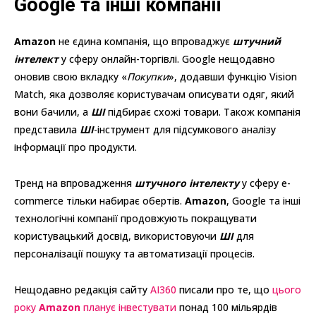
Google та інші компанії
Amazon
не єдина компанія, що впроваджує
штучний
інтелект
у сферу онлайн-торгівлі. Google нещодавно
оновив свою вкладку «
Покупки
», додавши функцію Vision
Match, яка дозволяє користувачам описувати одяг, який
вони бачили, а
ШІ
підбирає схожі товари. Також компанія
представила
ШІ
-інструмент для підсумкового аналізу
інформації про продукти.
Тренд на впровадження
штучного інтелекту
у сферу e-
commerce тільки набирає обертів.
Amazon
, Google та інші
технологічні компанії продовжують покращувати
користувацький досвід, використовуючи
ШІ
для
персоналізації пошуку та автоматизації процесів.
Нещодавно редакція сайту
AI360
писали про те, що
цього
року
Amazon
планує інвестувати
понад 100 мільярдів