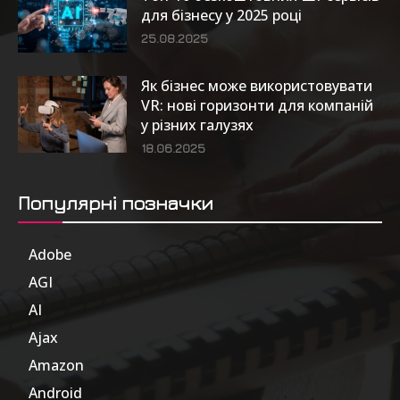
для бізнесу у 2025 році
25.08.2025
Як бізнес може використовувати
VR: нові горизонти для компаній
у різних галузях
18.06.2025
Популярні позначки
Adobe
6
AGI
185
AI
804
Ajax
1
Amazon
47
Android
17