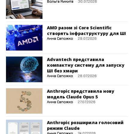
Вольга Микита
-
30.07.2026
AMD разом зі Core Scientific
створять інфраструктуру для ШІ
Анна Сапожко
-
29.07.2026
Advantech представила
компактну систему для запуску
ШІ без хмари
Анна Сапожко
-
28.07.2026
Anthropic представила нову
модель Claude Opus 5
Анна Сапожко
-
27.07.2026
Anthropic розширила голосовий
режим Claude
Анна Сапожко
-
24.07.2026