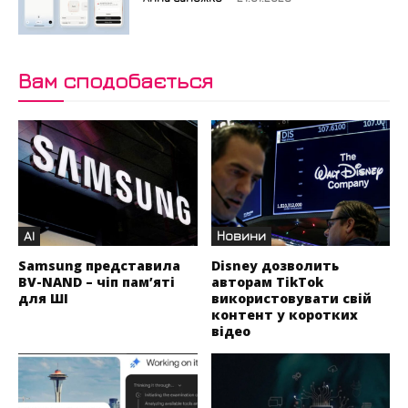
Вам сподобається
AI
Новини
Samsung представила
Disney дозволить
BV-NAND – чіп пам’яті
авторам TikTok
для ШІ
використовувати свій
контент у коротких
відео