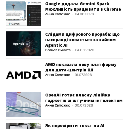
Google додала Gemini Spark
можливість працювати з Chrome
Анна Сапожко
-
04.08.2026
Слідами цифрового прораба: що
насправді ховається за хайпом
Agentic AI
Вольга Микита
-
04.08.2026
AMD показала нову платформу
для дата-центрів ШІ
Анна Сапожко
-
31.07.2026
OpenAI готує власну лінійку
гаджетів зі штучним інтелектом
Анна Сапожко
-
30.07.2026
Як перевірити текст на AI