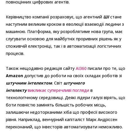
повноцінних цифрових агентів.
Керівництво компанії розраховує, що агентний
ШІ
стане
наступним великим кроком в еволюції взаємодії людини з
машиною. Платформа, яку розроблятиме нова група, має
слугувати основою для майбутніх проривних рішень як у
споживчій електроніці, так і в автоматизації логістичних
процесів.
Також нещодавно редакція сайту
AI360
писали про те, що
Amazon
допустив до роботи на своїх складах роботів зі
штучним інтелектом
. Світ
штучного
інтелекту
викликає суперечливі погляди
в
технологічному середовищі. Деякі лідери галузі вірять, що
боти повністю замінять більшість робочих місць,
залишаючи недоторканими хіба що професії високого
рівня. Наприклад, венчурний капіталіст Марк Андріссен
переконаний, що інвесторів автоматизувати неможливо.