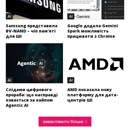
AI
AI
Samsung представила
Google додала Gemini
BV-NAND – чіп пам’яті
Spark можливість
для ШІ
працювати з Chrome
AI
AI
Слідами цифрового
AMD показала нову
прораба: що насправді
платформу для дата-
ховається за хайпом
центрів ШІ
Agentic AI
завантажити більше