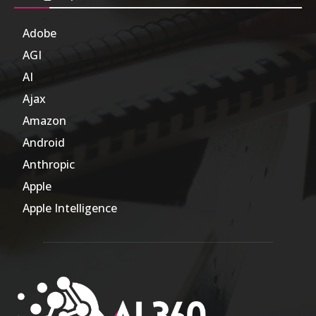
Adobe
6
AGI
185
AI
804
Ajax
1
Amazon
47
Android
17
Anthropic
51
Apple
63
Apple Intelligence
9