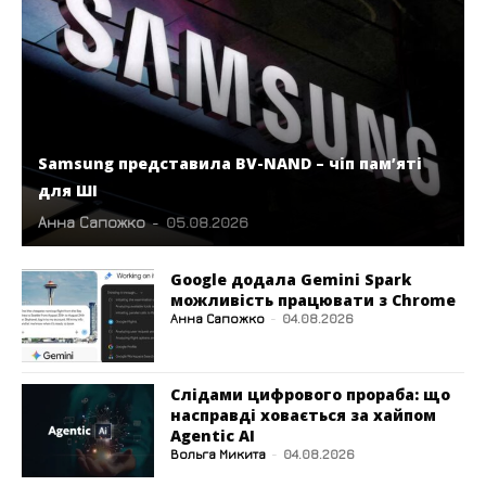
Samsung представила BV-NAND – чіп пам’яті
для ШІ
Анна Сапожко
-
05.08.2026
Google додала Gemini Spark
можливість працювати з Chrome
Анна Сапожко
-
04.08.2026
Слідами цифрового прораба: що
насправді ховається за хайпом
Agentic AI
Вольга Микита
-
04.08.2026