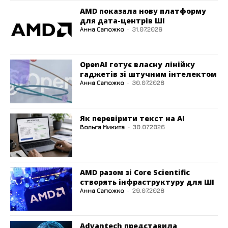
AMD показала нову платформу
для дата-центрів ШІ
Анна Сапожко
-
31.07.2026
OpenAI готує власну лінійку
гаджетів зі штучним інтелектом
Анна Сапожко
-
30.07.2026
Як перевірити текст на AI
Вольга Микита
-
30.07.2026
AMD разом зі Core Scientific
створять інфраструктуру для ШІ
Анна Сапожко
-
29.07.2026
Advantech представила