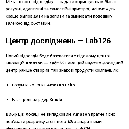
Мета нового підрозділу — надати користувачам більш
розумні, адаптивні та самостійні пристрої, які зможуть
краще відповідати на запити та змінювати поведінку
залежно від обставин.
Центр досліджень — Lab126
Новий підрозділ буде базуватися у відомому центрі
інновацій
Amazon
—
Lab126
. Саме цей науково-дослідний
центр раніше створив такі знакові продукти компанії, як:
Розумна колонка
Amazon Echo
Електронний рідер
Kindle
Вибір цієї локації не випадковий.
Amazon
прагне тісно
пов’язати розробку агентного
ШІ
з апаратними
рішеннями, над якими вже працює
Lab126
.