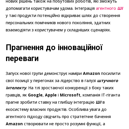
нових рішень також на побутових роботів, які зможуть
допомагати користувачам удома. Інтеграція
агентного
ШІ
у такі продукти потенційно відкриває шлях до створення
персональних помічників нового покоління, здатних
взаємодіяти з користувачем у складніших сценаріях.
Прагнення до інноваційної
переваги
Запуск нової групи демонструє наміри
Amazon
посилити
свої позиції у перегонах за лідерство в галузі
штучного
інтелекту
. На тлі зростаючої конкуренції з боку таких
гравців, як
Google
,
Apple
і
Microsoft
, компанія ІТ-гіганта
прагне зробити ставку на глибшу інтеграцію
ШІ
в
екосистему власних продуктів. Особлива увага до
агентного підходу свідчить про стратегічне бачення
Amazon
створювати не просто розумні функції, а