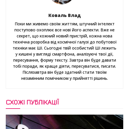
Коваль Влад
Поки ми живемо своїм життям, штучний інтелект
поступово охоплює все нові його аспекти. Вже не
секрет, що кожний новий пристрій, кожна нова
технічна розробка від космічної галузі до побутової
техніки має ШІ. Сьогодні твій особистий ШІ лежить
у кишені у вигляді смартфона, аналізуючі твої дії,
пересування, форму тексту. Завтра він буде давати
тобі поради, як краще діяти, пересуватися, писати.
Післязавтра він буде здатний стати твоїм
незамінним помічником у прийнятті рішень.
СХОЖІ ПУБЛІКАЦІЇ