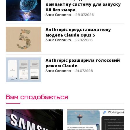
компактну систему для запуску
ШІ без хмари
Анна Сапожко
-
28.07.2026
Anthropic представила нову
модель Claude Opus 5
Анна Сапожко
-
27.07.2026
Anthropic розширила голосовий
режим Claude
Анна Сапожко
-
24.07.2026
Вам сподобається