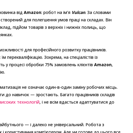
новинка від
Amazon
: робот на ім’я
Vulcan
. За словами
створений для полегшення умов праці на складах. Він
клад, підйом товарів з верхніх і нижніх полиць, що
янках.
можливості для професійного розвитку працівників.
м перекваліфікацію. Зокрема, на спеціалістів із
ть у процесі обробки 75% замовлень клієнтів
Amazon
,
ію.
матизація не означає один-в-один заміну робочих місць.
ги до навичок — зростають. Багато працівників складів
високих технологій
, і не всім вдасться адаптуватися до
айбутнього — і далеко не універсальний. Робота з
і користування комп’ютером. Але чи готове до цього все