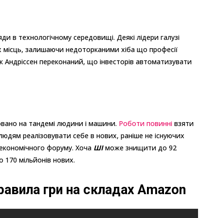
ди в технологічному середовищі. Деякі лідери галузі
их місць, залишаючи недоторканими хіба що професії
рк Андріссен переконаний, що інвесторів автоматизувати
овано на тандемі людини і машини.
Роботи повинні
взяти
людям реалізовувати себе в нових, раніше не існуючих
о економічного форуму. Хоча
ШІ
може знищити до 92
о 170 мільйонів нових.
правила гри на складах Amazon