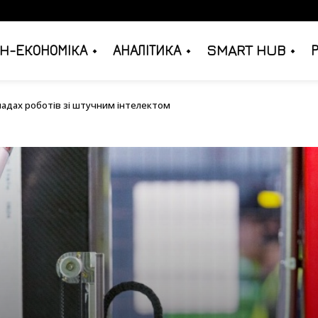
H-ЕКОНОМІКА
АНАЛІТИКА
SMART HUB
їх складах роботів зі штучним інтелектом
ладах роботів зі штучним інтелектом