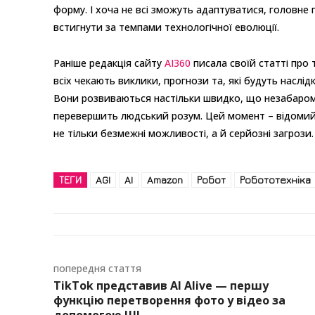
форму. І хоча не всі зможуть адаптуватися, головне
встигнути за темпами технологічної еволюції.
Раніше редакція сайту
AI360
писала своїй статті про
всіх чекають виклики, прогнози та, які будуть наслідк
Вони розвиваються настільки швидко, що незабаром
перевершить людський розум. Цей момент – відомий я
не тільки безмежні можливості, а й серйозні загрози.
ТЕГИ
AGI
AI
Amazon
Робот
Робототехніка
попередня стаття
TikTok представив AI Alive — першу
функцію перетворення фото у відео за