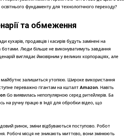
чи освітнього фундаменту для технологічного переходу?
енарії та обмеження
и кухарів, продавців і касирів будуть замінені на
 за ботами. Люди більше не виконуватимуть завдання
енарій виглядає ймовірним у великих корпораціях, але
е майбутнє залишиться утопією. Широке використання
оступне переважно гігантам на кшталт
Amazon
. Навіть
on
Go виявилась непопулярною серед ритейлерів. Ба
сь на ручну працю в Індії для обробки відео, що
довий ринок, зміни відбуваються поступово. Робот
ня. Робочі місця не зникають миттєво, вони змінюють