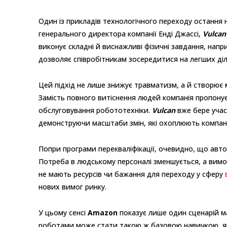
Один із прикладів технологічного переходу остання 
генерального директора компанії Енді Джассі,
Vulcan
виконує складні й виснажливі фізичні завдання, напри
дозволяє співробітникам зосередитися на легших діл
Цей підхід не лише знижує травматизм, а й створює 
Замість повного витіснення людей компанія пропонує ї
обслуговування робототехніки.
Vulcan
вже бере учас
демонструючи масштаби змін, які охоплюють компан
Попри програми перекваліфікації, очевидно, що авто
Потреба в людському персоналі зменшується, а вимо
не мають ресурсів чи бажання для переходу у сферу
нових вимог ринку.
У цьому сенсі
Amazon
показує лише один сценарій м
роботами може стати такою ж базовою навичкою, як 