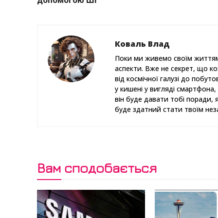
допомогою ШІ
Коваль Влад
Поки ми живемо своїм життям
аспекти. Вже не секрет, що к
від космічної галузі до побут
у кишені у вигляді смартфона, 
він буде давати тобі поради, 
буде здатний стати твоїм нез
Вам сподобається