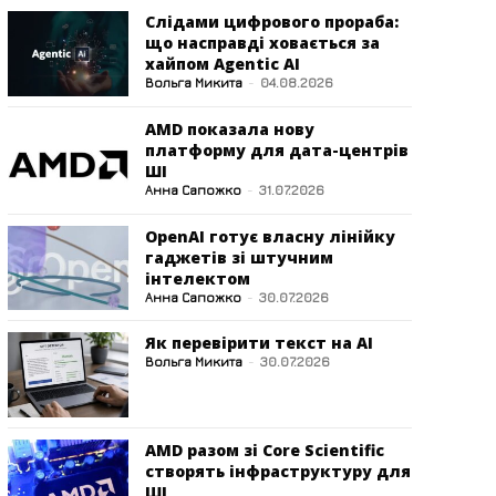
Слідами цифрового прораба:
що насправді ховається за
хайпом Agentic AI
Вольга Микита
-
04.08.2026
AMD показала нову
платформу для дата-центрів
ШІ
Анна Сапожко
-
31.07.2026
OpenAI готує власну лінійку
гаджетів зі штучним
інтелектом
Анна Сапожко
-
30.07.2026
Як перевірити текст на AI
Вольга Микита
-
30.07.2026
AMD разом зі Core Scientific
створять інфраструктуру для
ШІ