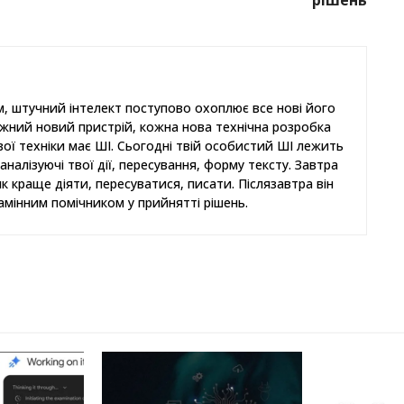
рішень
, штучний інтелект поступово охоплює все нові його
ожний новий пристрій, кожна нова технічна розробка
ової техніки має ШІ. Сьогодні твій особистий ШІ лежить
аналізуючі твої дії, пересування, форму тексту. Завтра
як краще діяти, пересуватися, писати. Післязавтра він
амінним помічником у прийнятті рішень.