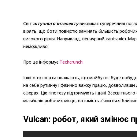
Світ
штучного інтелекту
викликає суперечливі погля
вірять, що боти повністю замінять більшість робоч
високого рівня. Наприклад, венчурний капіталіст Ма
неможливо.
Про це інформує
Techcrunch
.
Інші ж експерти вважають, що майбутнє буде побуд
на себе рутинну і фізично важку працю, дозволивши 
сферах. Цю гіпотезу підтримують і дані Всесвітньог
мільйонів робочих місць, натомість з’явиться близьк
Vulcan: робот, який змінює 