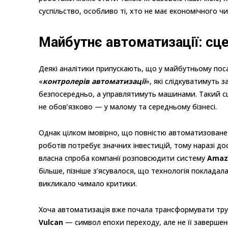
суспільство, особливо ті, хто не має економічного 
Майбутнє автоматизації: сц
Деякі аналітики припускають, що у майбутньому посад
«
контролерів автоматизації
», які слідкуватимуть
безпосередньо, а управлятимуть машинами. Такий сц
не обов’язково — у малому та середньому бізнесі.
Однак цілком імовірно, що повністю автоматизован
роботів потребує значних інвестицій, тому наразі д
власна спроба компанії розповсюдити систему
Amaz
більше, пізніше з’ясувалося, що технологія покладала
викликало чимало критики.
Хоча автоматизація вже почала трансформувати тру
Vulcan
— символ епохи переходу, але не її завершен