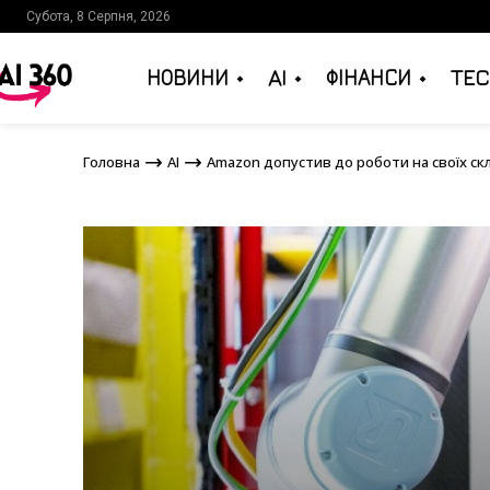
Субота, 8 Серпня, 2026
НОВИНИ
AI
ФІНАНСИ
TEC
Головна
AI
Amazon допустив до роботи на сво
Головна
AI
Amazon допустив до роботи на своїх ск