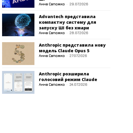
Анна Сапожко
-
29.07.2026
Advantech представила
компактну систему для
запуску ШІ без хмари
Анна Сапожко
-
28.07.2026
Anthropic представила нову
модель Claude Opus 5
Анна Сапожко
-
27.07.2026
Anthropic розширила
голосовий режим Claude
Анна Сапожко
-
24.07.2026