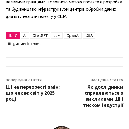
великими гравцями. Головною метою проекту є розробка
та будівництво інфраструктури центрів обробки даних
для штучного інтелекту у США.
ТЕГИ
AI
ChatGPT
LLM
OpenAI
США
Штучний інтелект
попередня стаття
наступна стаття
ШІ на перехресті змін:
Як дослідники
що чекає світ у 2025
справляються з
році
викликами ШІ і
тиском індустрії