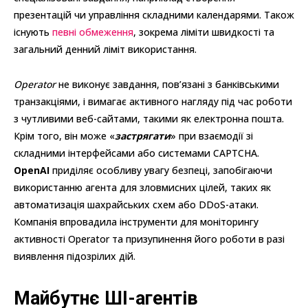
презентацій чи управління складними календарями. Також
існують
певні обмеження
, зокрема ліміти швидкості та
загальний денний ліміт використання.
Operator
не виконує завдання, пов’язані з банківськими
транзакціями, і вимагає активного нагляду під час роботи
з чутливими веб-сайтами, такими як електронна пошта.
Крім того, він може «
застрягати
» при взаємодії зі
складними інтерфейсами або системами CAPTCHA.
OpenAI
приділяє особливу увагу безпеці, запобігаючи
використанню агента для зловмисних цілей, таких як
автоматизація шахрайських схем або DDoS-атаки.
Компанія впровадила інструменти для моніторингу
активності Operator та призупинення його роботи в разі
виявлення підозрілих дій.
Майбутнє ШІ-агентів