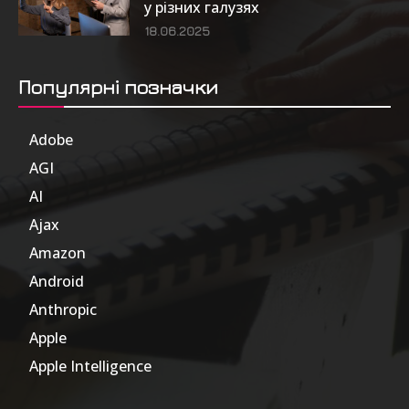
у різних галузях
18.06.2025
Популярні позначки
Adobe
6
AGI
185
AI
804
Ajax
1
Amazon
47
Android
17
Anthropic
51
Apple
63
Apple Intelligence
9