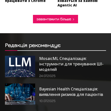
працювати з Chrome
ховається за хайпом
Agentic AI
завантажити більше
Редакція рекомендує
MosaicML Спеціалізація:
інструменти для тренування ШІ-
моделей
24.07.2025
Bayesian Health Спеціалізація:
виявлення ризиків для пацієнтів
10.07.2025