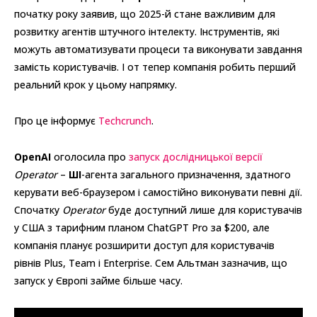
початку року заявив, що 2025-й стане важливим для
розвитку агентів штучного інтелекту. Інструментів, які
можуть автоматизувати процеси та виконувати завдання
замість користувачів. І от тепер компанія робить перший
реальний крок у цьому напрямку.
Про це інформує
Techcrunch
.
OpenAI
оголосила про
запуск дослідницької версії
Operator
–
ШІ
-агента загального призначення, здатного
керувати веб-браузером і самостійно виконувати певні дії.
Спочатку
Operator
буде доступний лише для користувачів
у США з тарифним планом ChatGPT Pro за $200, але
компанія планує розширити доступ для користувачів
рівнів Plus, Team і Enterprise. Сем Альтман зазначив, що
запуск у Європі займе більше часу.