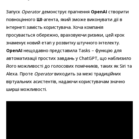
Запуск
Operator
демонструє прагнення
OpenAI
створити
повноцінного
ШІ
-агента, який зможе виконувати дії в
інтернеті замість користувача. Хоча компанія
просувається обережно, враховуючи ризики, цей крок
знаменує новий етап у розвитку штучного інтелекту.
OpenAI
нещодавно представила Tasks – функцію для
автоматизації простих завдань у ChatGPT, що наблизило
його можливості до голосових помічників, таких як Siri та
Alexa. Проте
Operator
виходить за межі традиційних
віртуальних асистентів, надаючи користувачам значно
ширші можливості.