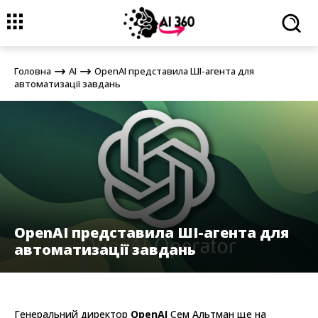
Головна
AI
OpenAI представила ШІ-агента для автоматизації
завдань
Головна
AI
OpenAI представила ШІ-агента для
автоматизації завдань
OpenAI представила ШІ-агента для
автоматизації завдань
Генеральний директор
OpenAI
Сем Альтман ще на