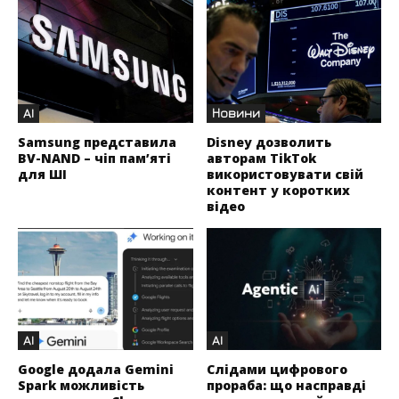
AI
Новини
Samsung представила
Disney дозволить
BV-NAND – чіп пам’яті
авторам TikTok
для ШІ
використовувати свій
контент у коротких
відео
AI
AI
Google додала Gemini
Слідами цифрового
Spark можливість
прораба: що насправді