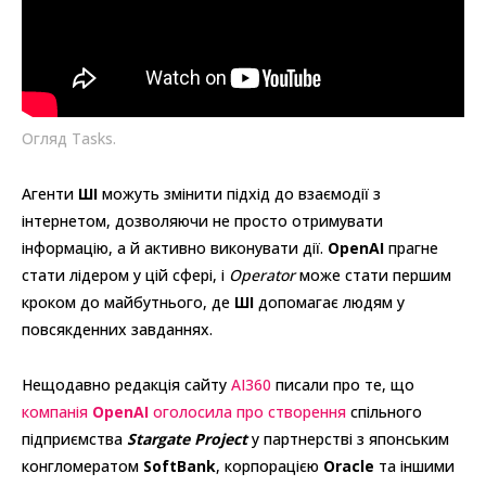
Огляд Tasks.
Агенти
ШІ
можуть змінити підхід до взаємодії з
інтернетом, дозволяючи не просто отримувати
інформацію, а й активно виконувати дії.
OpenAI
прагне
стати лідером у цій сфері, і
Operator
може стати першим
кроком до майбутнього, де
ШІ
допомагає людям у
повсякденних завданнях.
Нещодавно редакція сайту
AI360
писали про те, що
компанія
OpenAI
оголосила про створення
спільного
підприємства
Stargate Project
у партнерстві з японським
конгломератом
SoftBank
, корпорацією
Oracle
та іншими