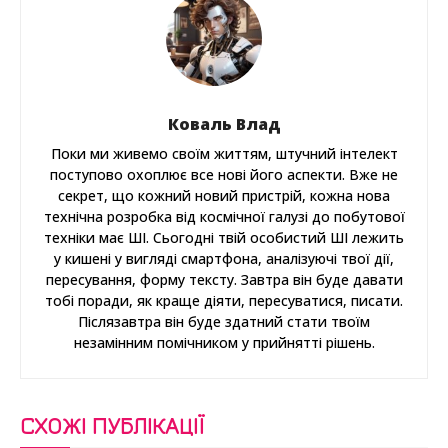
Коваль Влад
Поки ми живемо своїм життям, штучний інтелект
поступово охоплює все нові його аспекти. Вже не
секрет, що кожний новий пристрій, кожна нова
технічна розробка від космічної галузі до побутової
техніки має ШІ. Сьогодні твій особистий ШІ лежить
у кишені у вигляді смартфона, аналізуючі твої дії,
пересування, форму тексту. Завтра він буде давати
тобі поради, як краще діяти, пересуватися, писати.
Післязавтра він буде здатний стати твоїм
незамінним помічником у прийнятті рішень.
СХОЖІ ПУБЛІКАЦІЇ