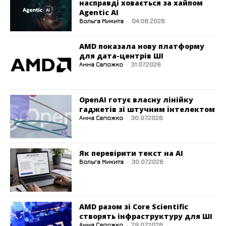
насправді ховається за хайпом
Agentic AI
Вольга Микита
-
04.08.2026
AMD показала нову платформу
для дата-центрів ШІ
Анна Сапожко
-
31.07.2026
OpenAI готує власну лінійку
гаджетів зі штучним інтелектом
Анна Сапожко
-
30.07.2026
Як перевірити текст на AI
Вольга Микита
-
30.07.2026
AMD разом зі Core Scientific
створять інфраструктуру для ШІ
Анна Сапожко
-
29.07.2026