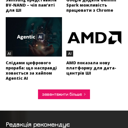
BV-NAND – чіп пам’яті
Spark можливість
для ШІ
працювати з Chrome
AI
AI
Слідами цифрового
AMD показала нову
прораба: що насправді
платформу для дата-
ховається за хайпом
центрів ШІ
Agentic AI
завантажити більше
Редакція рекомендує