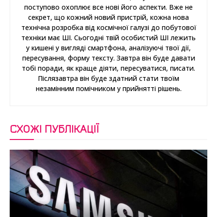
поступово охоплює все нові його аспекти. Вже не
секрет, що кожний новий пристрій, кожна нова
технічна розробка від космічної галузі до побутової
техніки має ШІ. Сьогодні твій особистий ШІ лежить
у кишені у вигляді смартфона, аналізуючі твої дії,
пересування, форму тексту. Завтра він буде давати
тобі поради, як краще діяти, пересуватися, писати.
Післязавтра він буде здатний стати твоїм
незамінним помічником у прийнятті рішень.
СХОЖІ ПУБЛІКАЦІЇ