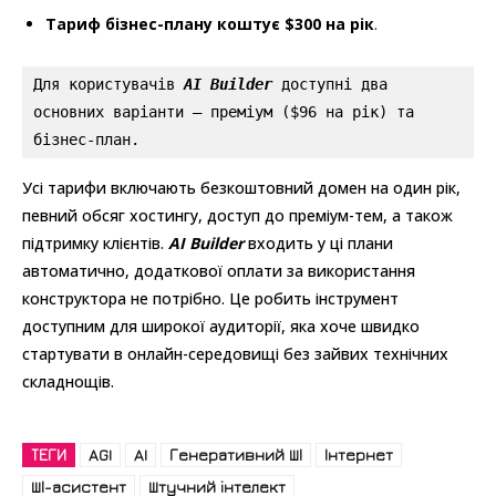
Тариф бізнес-плану коштує $300 на рік
.
Для користувачів 
AI Builder
 доступні два 
основних варіанти — преміум ($96 на рік) та 
бізнес-план.
Усі тарифи включають безкоштовний домен на один рік,
певний обсяг хостингу, доступ до преміум-тем, а також
підтримку клієнтів.
AI Builder
входить у ці плани
автоматично, додаткової оплати за використання
конструктора не потрібно. Це робить інструмент
доступним для широкої аудиторії, яка хоче швидко
стартувати в онлайн-середовищі без зайвих технічних
складнощів.
ТЕГИ
AGI
AI
Генеративний ШІ
Інтернет
ШІ-асистент
Штучний інтелект