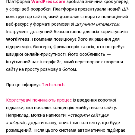
Платформа
WordPress.com
зробила значний крок уперед
у сфері веб-розробки. Платформа презентувала новий
ШІ
-
конструктор сайтів, який дозволяє створити повноцінний
веб-ресурс у форматі розмови зі
штучним інтелектом
.
Інструмент доступний безкоштовно для всіх користувачів
WordPress
, і компанія позиціонує його як рішення для
підприємців, блогерів, фрилансерів та всіх, хто потребує
швидкої онлайн-присутності. Його особливість —
інтуїтивний чат-інтерфейс, який перетворює створення
сайту на просту розмову з ботом.
Про це інформує
Techcrunch
.
Користувачі починають процес
із введення короткої
підказки, яка пояснює концепцію майбутнього сайту.
Наприклад, можна написати: «
створити сайт для
кав’ярні
», додати назву, опис і тип контенту, що буде
розміщений. Після цього система автоматично підбирає