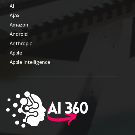
AI
804
Ajax
1
Amazon
47
Android
17
Anthropic
51
Apple
63
Apple Intelligence
9