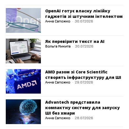
OpenAI готує власну лінійку
гаджетів зі штучним інтелектом
Анна Сапожко
-
30.07.2026
Як перевірити текст на AI
Вольга Микита
-
30.07.2026
AMD разом зі Core Scientific
створять інфраструктуру для ШІ
Анна Сапожко
-
29.07.2026
Advantech представила
компактну систему для запуску
ШІ без хмари
Анна Сапожко
-
28.07.2026