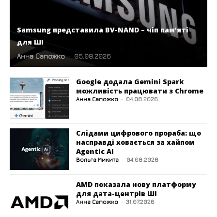
Samsung представила BV-NAND – чіп пам’яті
для ШІ
Анна Сапожко
-
05.08.2026
Google додала Gemini Spark
можливість працювати з Chrome
Анна Сапожко
-
04.08.2026
Слідами цифрового прораба: що
насправді ховається за хайпом
Agentic AI
Вольга Микита
-
04.08.2026
AMD показала нову платформу
для дата-центрів ШІ
Анна Сапожко
-
31.07.2026