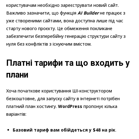
користувачам необхідно зареєструвати новий сайт.
Важливо зазначити, що функція
AI Builder
не працює з
уже створеними сайтами, вона доступна лише під час
старту нового проєкту. Це обмеження покликане
забезпечити безперебійну генерацію структури сайту з
нуля без конфліктів з існуючим вмістом.
Платні тарифи та що входить у
плани
Хоча початкове користування ШІ-конструктором
безкоштовне, для запуску сайту в інтернеті потрібен
платний план хостингу.
WordPress
пропонує кілька
варіантів:
Базовий тариф вам обійдеться у $48 на рік
.