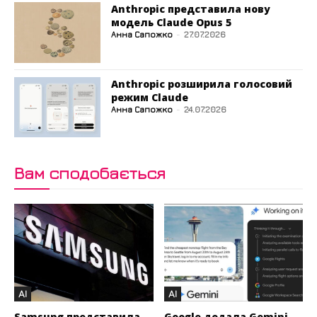
Anthropic представила нову
модель Claude Opus 5
Анна Сапожко
-
27.07.2026
Anthropic розширила голосовий
режим Claude
Анна Сапожко
-
24.07.2026
Вам сподобається
AI
AI
Samsung представила
Google додала Gemini