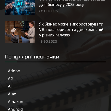
для бізнесу у 2025 році
25.08.2025
Як бізнес може використовувати
VR: нові горизонти для компаній
у різних галузях
18.06.2025
Популярні позначки
Adobe
6
AGI
185
AI
804
Ajax
1
Amazon
47
Android
17