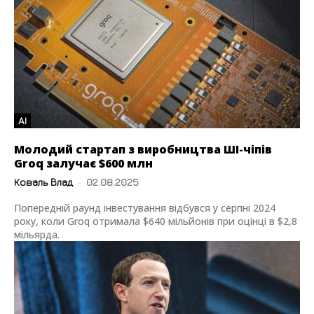
AI
Молодий стартап з виробництва ШІ-чіпів
Groq залучає $600 млн
Коваль Влад
-
02.08.2025
Попередній раунд інвестування відбувся у серпні 2024
року, коли Groq отримала $640 мільйонів при оцінці в $2,8
мільярда.