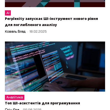
AI
Perplexity запускає ШІ-інструмент нового рівня
для поглибленого аналізу
Коваль Влад
-
18.02.2025
Аналітика
Топ ШІ-асистентів для програмування
Ґрін Єва
-
09.06.2025