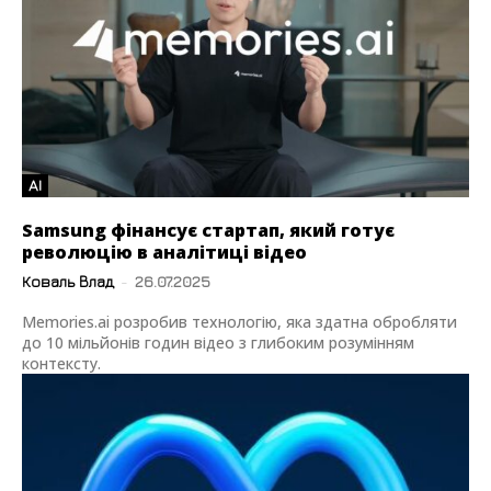
AI
Samsung фінансує стартап, який готує
революцію в аналітиці відео
Коваль Влад
-
26.07.2025
Memories.ai розробив технологію, яка здатна обробляти
до 10 мільйонів годин відео з глибоким розумінням
контексту.