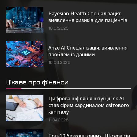
Bayesian Health Спеціалізація:
виявлення ризиків для пацієнтів
10.07.2025
Arize AI Спеціалізація: виявлення
проблем із даними
16.06.2025
Цікаве про фінанси
Цифрова інфляція інтуїції: як AI
став сірим кардиналом світового
капіталу
11.04.2026
Топ-10 безкоштовних ШІ-сервісів