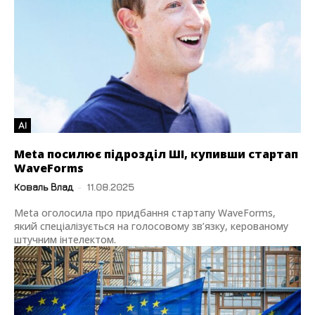
AI
Meta посилює підрозділ ШІ, купивши стартап
WaveForms
Коваль Влад
-
11.08.2025
Meta оголосила про придбання стартапу WaveForms,
який спеціалізується на голосовому зв’язку, керованому
штучним інтелектом.