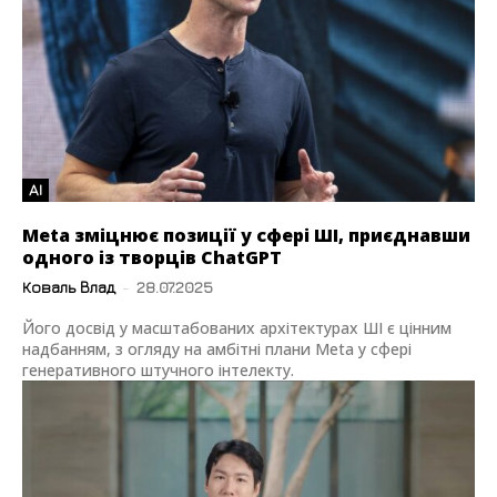
AI
Meta зміцнює позиції у сфері ШІ, приєднавши
одного із творців ChatGPT
Коваль Влад
-
28.07.2025
Його досвід у масштабованих архітектурах ШІ є цінним
надбанням, з огляду на амбітні плани Meta у сфері
генеративного штучного інтелекту.