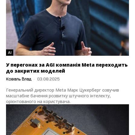
AI
У перегонах за AGI компанія Meta переходить
до закритих моделей
Коваль Влад
-
03.08.2025
Генеральний директор Meta Марк Цукерберг озвучив
масштабне бачення розвитку штучного інтелекту,
орієнтованого на користувача.