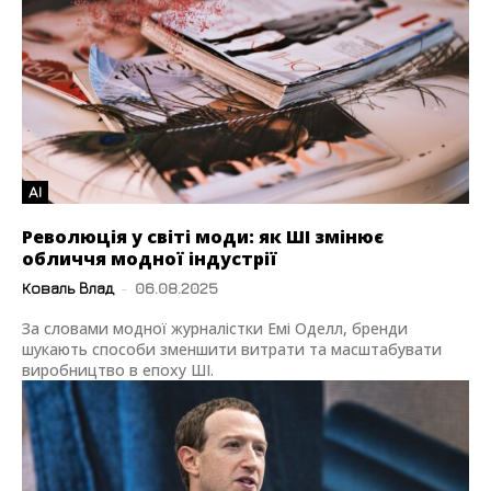
AI
Революція у світі моди: як ШІ змінює
обличчя модної індустрії
Коваль Влад
-
06.08.2025
За словами модної журналістки Емі Оделл, бренди
шукають способи зменшити витрати та масштабувати
виробництво в епоху ШІ.