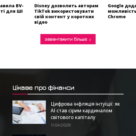
авила BV-
Disney дозволить авторам
Google дод
яті для ШІ
TikTok використовувати
можливість
свій контент у коротких
Chrome
відео
завантажити більше
Цікаве про фінанси
Цифрова інфляція інтуїції: як
AI став сірим кардиналом
світового капіталу
11.04.2026