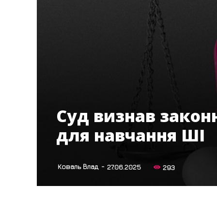
Суд визнав закон
для навчання ШІ
-
Коваль Влад
27.06.2025
293