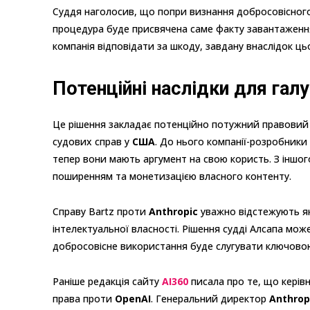
Суддя наголосив, що попри визнання добросовісног
процедура буде присвячена саме факту завантаження 
компанія відповідати за шкоду, завдану внаслідок цьог
Потенційні наслідки для галу
Це рішення закладає потенційно потужний правовий
судових справ у
США
. До нього компанії-розробники
тепер вони мають аргумент на свою користь. З іншого
поширенням та монетизацією власного контенту.
Справу Bartz проти
Anthropic
уважно відстежують як 
інтелектуальної власності. Рішення судді Алсапа мож
добросовісне використання буде слугувати ключовою
Раніше редакція сайту
AI360
писала про те, що керів
права проти
OpenAI
. Генеральний директор
Anthrop