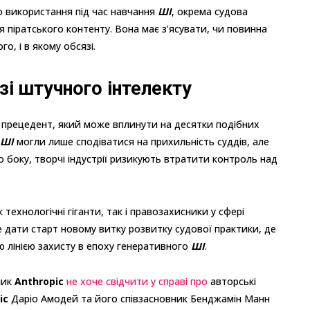
о використання під час навчання
ШІ
, окрема судова
піратського контенту. Вона має з’ясувати, чи повинна
о, і в якому обсязі.
зі штучного інтелекту
 прецедент, який може вплинути на десятки подібних
ШІ
могли лише сподіватися на прихильність суддів, але
 боку, творчі індустрії ризикують втратити контроль над
технологічні гіганти, так і правозахисники у сфері
е дати старт новому витку розвитку судової практики, де
 лінією захисту в епоху генеративного
ШІ
.
ник
Anthropic
не хоче свідчити у справі про
авторські
ic
Даріо Амодей та його співзасновник Бенджамін Манн