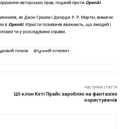
порушення авторських прав, поданій проти
OpenAI
.
менників, як Джон Грішем і Джордж Р. Р. Мартін, вимагає
ли в
OpenAI
. Юристи позивачів вважають, що Амодей і
помогти у розслідуванні справи.
удовий позов
Штучний інтелект
наступна стаття
ШІ-клон Кеті Прайс заробляє на фантазіях
користувачів