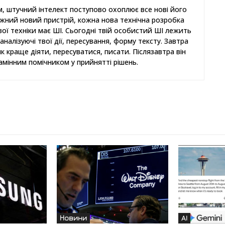
, штучний інтелект поступово охоплює все нові його
ожний новий пристрій, кожна нова технічна розробка
ової техніки має ШІ. Сьогодні твій особистий ШІ лежить
аналізуючі твої дії, пересування, форму тексту. Завтра
як краще діяти, пересуватися, писати. Післязавтра він
амінним помічником у прийнятті рішень.
Новини
AI