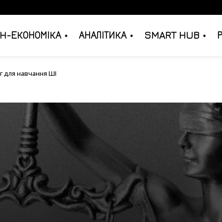
H-ЕКОНОМІКА
АНАЛІТИКА
SMART HUB
я книг для навчання ШІ
г для навчання ШІ