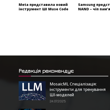
Meta представила новий
Samsung предст
інструмент ШІ Muse Code
NAND – чіп пам’
Редакція рекомендує
MosaicML Спеціалізація:
інструменти для тренування
ШІ-моделей
24.07.2025