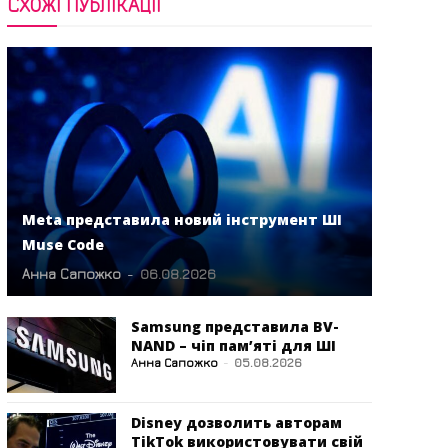
СХОЖІ ПУБЛІКАЦІЇ
Meta представила новий інструмент ШІ
Muse Code
Анна Сапожко
-
06.08.2026
Samsung представила BV-
NAND – чіп пам’яті для ШІ
Анна Сапожко
-
05.08.2026
Disney дозволить авторам
TikTok використовувати свій