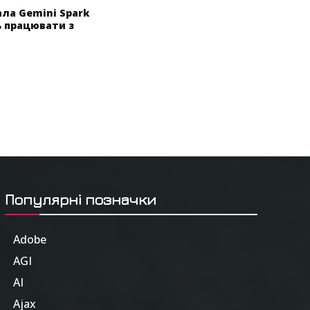
ала Gemini Spark
 працювати з
Популярні позначки
Adobe
6
AGI
185
AI
804
Ajax
1