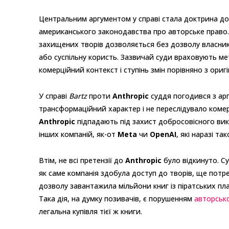
Центральним аргументом у справі стала доктрина д
американського законодавства про авторське право. 
захищених творів дозволяється без дозволу власник
або суспільну користь. Зазвичай суди враховують ме
комерційний контекст і ступінь змін порівняно з ориг
У справі
Bartz
проти
Anthropic
суддя погодився з ар
трансформаційний характер і не переслідувало комерц
Anthropic
підпадають під захист добросовісного ви
інших компаній, як-от
Meta
чи
OpenAI
, які наразі т
Втім, не всі претензії до
Anthropic
було відкинуто. С
як саме компанія здобула доступ до творів, ще потр
дозволу завантажила мільйони книг із піратських п
Така дія, на думку позивачів, є порушенням
авторськ
легальна купівля тієї ж книги.