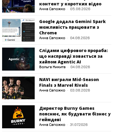
контент у коротких відео
Анна Сапожко
-
05.08.2026
Google додала Gemini Spark
можливість працювати з
Chrome
Анна Сапожко
-
04.08.2026
Слідами цифрового прораба:
що насправді ховається за
хайпом Agentic AI
Вольга Микита
-
04.08.2026
NAVI виграли Mid-Season
Finals з Marvel Rivals
Анна Сапожко
-
03.08.2026
Директор Burny Games
пояснює, як будувати бізнес у
геймдеві
Анна Сапожко
-
31.07.2026