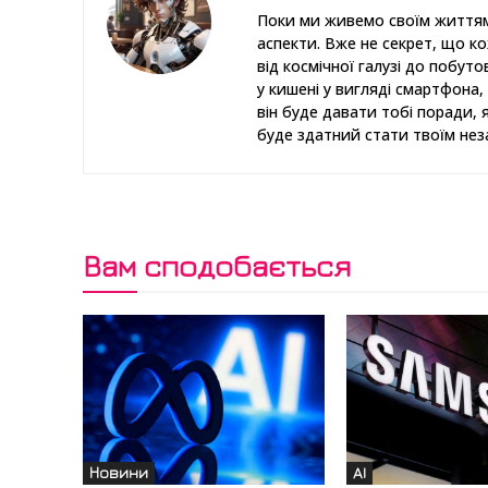
Поки ми живемо своїм життям
аспекти. Вже не секрет, що к
від космічної галузі до побут
у кишені у вигляді смартфона, 
він буде давати тобі поради, 
буде здатний стати твоїм нез
Вам сподобається
Новини
AI