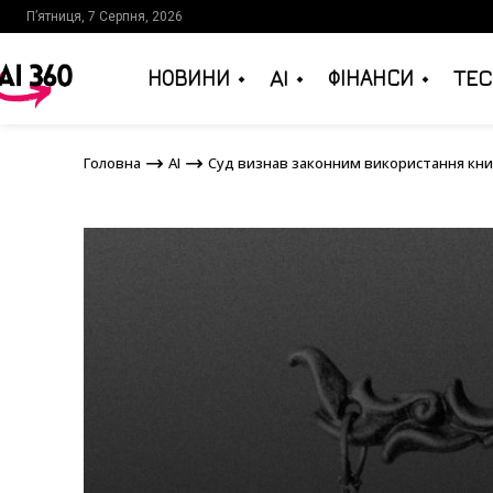
П’ятниця, 7 Серпня, 2026
НОВИНИ
AI
ФІНАНСИ
TEC
Головна
AI
Суд визнав законним використанн
Головна
AI
Суд визнав законним використання кни