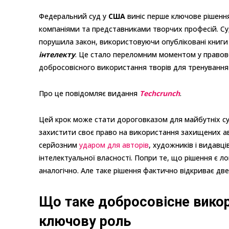
Федеральний суд у
США
виніс перше ключове рішення
компаніями та представниками творчих професій. С
порушила закон, використовуючи опубліковані книг
інтелекту
. Це стало переломним моментом у правово
добросовісного використання творів для тренуванн
Про це повідомляє видання
Techcrunch
.
Цей крок може стати дороговказом для майбутніх суд
захистити своє право на використання захищених а
серйозним
ударом для авторів
, художників і видавці
інтелектуальної власності. Попри те, що рішення є ло
аналогічно. Але таке рішення фактично відкриває дв
Що таке добросовісне викори
ключову роль