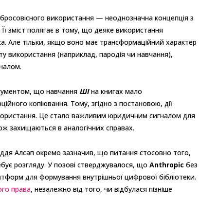
обросовісного використання — неоднозначна концепція з
Її зміст полягає в тому, що деяке використання
а. Але тільки, якщо воно має трансформаційний характер
ту використання (наприклад, пародія чи навчання),
іналом.
гументом, що навчання
ШІ
на книгах мало
ійного копіювання. Тому, згідно з постановою, дії
користання. Це стало важливим юридичним сигналом для
акож захищаються в аналогічних справах.
уддя Алсап окремо зазначив, що питання стосовно того,
ебує розгляду. У позові стверджувалося, що
Anthropic
без
латформ для формування внутрішньої цифрової бібліотеки.
ого права
, незалежно від того, чи відбулася пізніше