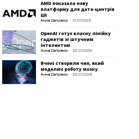
AMD показала нову
платформу для дата-центрів
ШІ
Анна Сапожко
-
31.07.2026
OpenAI готує власну лінійку
гаджетів зі штучним
інтелектом
Анна Сапожко
-
30.07.2026
Вчені створили чип, який
моделює роботу мозку
Анна Сапожко
-
30.07.2026