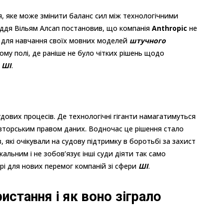
, яке може змінити баланс сил між технологічними
уддя Вільям Алсап постановив, що компанія
Anthropic
не
и для навчання своїх мовних моделей
штучного
му полі, де раніше не було чітких рішень щодо
я
ШІ
.
ових процесів. Де технологічні гіганти намагатимуться
вторським правом даних. Водночас це рішення стало
в, які очікували на судову підтримку в боротьбі за захист
кальним і не зобов’язує інші суди діяти так само
ері для нових перемог компаній зі сфери
ШІ
.
стання і як воно зіграло