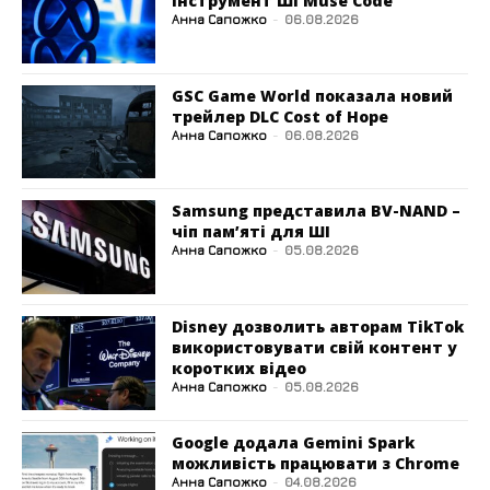
інструмент ШІ Muse Code
Анна Сапожко
-
06.08.2026
GSC Game World показала новий
трейлер DLC Cost of Hope
Анна Сапожко
-
06.08.2026
Samsung представила BV-NAND –
чіп пам’яті для ШІ
Анна Сапожко
-
05.08.2026
Disney дозволить авторам TikTok
використовувати свій контент у
коротких відео
Анна Сапожко
-
05.08.2026
Google додала Gemini Spark
можливість працювати з Chrome
Анна Сапожко
-
04.08.2026