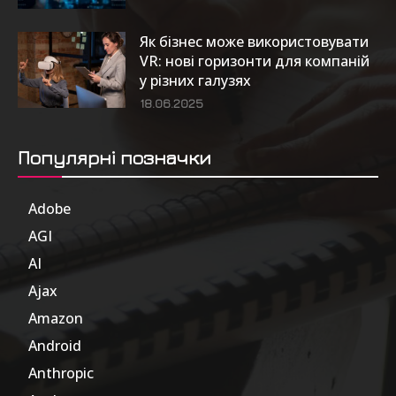
Як бізнес може використовувати
VR: нові горизонти для компаній
у різних галузях
18.06.2025
Популярні позначки
Adobe
6
AGI
185
AI
804
Ajax
1
Amazon
47
Android
17
Anthropic
51