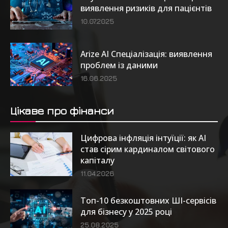
виявлення ризиків для пацієнтів
10.07.2025
Arize AI Спеціалізація: виявлення
проблем із даними
16.06.2025
Цікаве про фінанси
Цифрова інфляція інтуїції: як AI
став сірим кардиналом світового
капіталу
11.04.2026
Топ-10 безкоштовних ШІ-сервісів
для бізнесу у 2025 році
25.08.2025