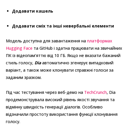
Додавати кашель
Додавати сміх та інші невербальні елементи
Модель доступна для завантаження на
платформах
Hugging Face
та GitHub і здатна працювати на звичайних
ПК із відеопам’яттю від 10 ГБ. Якщо не вказати бажаний
стиль голосу,
Dia
автоматично згенерує випадковий
варіант, а також може клонувати справжні голоси за
заданим зразком.
Під час тестування через веб-демо на
TechCrunch
, Dia
продемонструвала високий рівень якості звучання та
відмінну швидкість генерації діалогів. Особливо
відзначили простоту використання функції клонування
голосу.