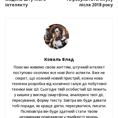
інтелекту
після 2018 року
Коваль Влад
Поки ми живемо своїм життям, штучний інтелект
поступово охоплює все нові його аспекти. Вже не
секрет, що кожний новий пристрій, кожна нова
технічна розробка від космічної галузі до побутової
техніки має ШІ. Сьогодні твій особистий ШІ лежить
у кишені у вигляді смартфона, аналізуючі твої дії,
пересування, форму тексту. Завтра він буде давати
тобі поради, як краще діяти, пересуватися, писати.
Післязавтра він буде здатний стати твоїм
незамінним помічником у прийнятті рішень.