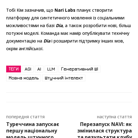
Тобі Кім зазначив, що
Nari Labs
планує створити
платформу для синтетичного мовлення із соціальними
можливостями на базі
Dia
, а також розробити нові, більш
потужні моделі. Команда має намір опублікувати технічну
документацію на
Dia
і розширити підтримку інших мов,
окрім англійської.
ТЕГИ
AGI
AI
LLM
Генеративний ШІ
Мовна модель
Штучний інтелект
попередня стаття
наступна стаття
Туреччина запускає
Перезапуск NAVI: як
першу національну
змінилася структура
модель штучного
та результати клубу