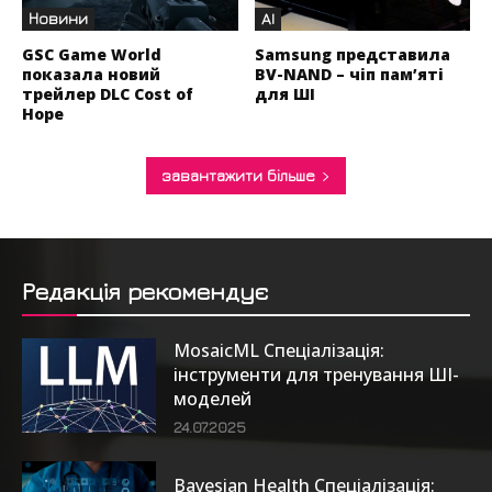
Новини
AI
GSC Game World
Samsung представила
показала новий
BV-NAND – чіп пам’яті
трейлер DLC Cost of
для ШІ
Hope
завантажити більше
Редакція рекомендує
MosaicML Спеціалізація:
інструменти для тренування ШІ-
моделей
24.07.2025
Bayesian Health Спеціалізація: