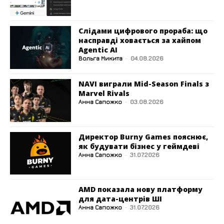
Слідами цифрового прораба: що
насправді ховається за хайпом
Agentic AI
Вольга Микита
-
04.08.2026
NAVI виграли Mid-Season Finals з
Marvel Rivals
Анна Сапожко
-
03.08.2026
Директор Burny Games пояснює,
як будувати бізнес у геймдеві
Анна Сапожко
-
31.07.2026
AMD показала нову платформу
для дата-центрів ШІ
Анна Сапожко
-
31.07.2026