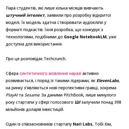
Пара студентів, які лише кілька місяців вивчають
штучний інтелект
, заявили про розробку відкритої
моделі. Їх модель здатна створювати аудіокліпи у
форматі подкастів. Їхня розробка, що конкурує з
технологіями, подібними до
Google
NotebookLM
, уже
доступна для використання.
Про це розповідає Techcrunch.
Сфера
синтетичного мовлення наразі
активно
розвивається, і поряд із такими лідерами, як
ElevenLabs
,
на ринку з’являються нові перспективні гравці, зокрема
PlayAI
та
Sesame
. За даними PitchBook, лише минулого
року стартапи у сфері голосового
ШІ
залучили понад 398
мільйонів доларів інвестицій.
Один із співзасновників стартапу
Nari Labs
, Тобі Кім,