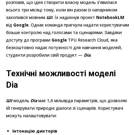
розповів, що ідея створити власну модель з’явилася
всього три місяці тому, коли він разом із напарником
захопився мовним
ШІ
. Їх надихнув проект
NotebookLM
від
Google
. Однак команда прагнула надати користувачам
більше контролю над голосами та сценаріями. Завдяки
доступу до програми
Google
TPU Research Cloud, яка
безкоштовно надає потужності для навчання моделей,
студенти розробили свій продукт —
Dia
.
Технічні можливості моделі
Dia
ШІ
-модель
Dia
має 1,6 мільярда параметрів, що дозволяє
їй генерувати природні діалоги зі сценаріїв. Користувачі
можуть налаштовувати:
Інтонацію дикторів