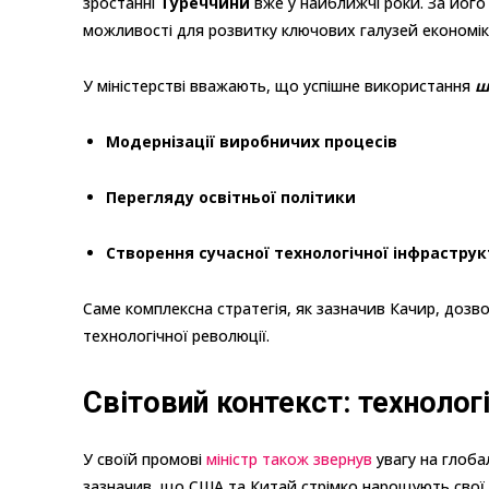
зростанні
Туреччини
вже у найближчі роки. За його
можливості для розвитку ключових галузей економік
У міністерстві вважають, що успішне використання
ш
Модернізації виробничих процесів
Перегляду освітньої політики
Створення сучасної технологічної інфрастру
Саме комплексна стратегія, як зазначив Качир, дозв
технологічної революції.
Світовий контекст: техноло
У своїй промові
міністр також звернув
увагу на глоба
зазначив, що США та Китай стрімко нарощують свої мо