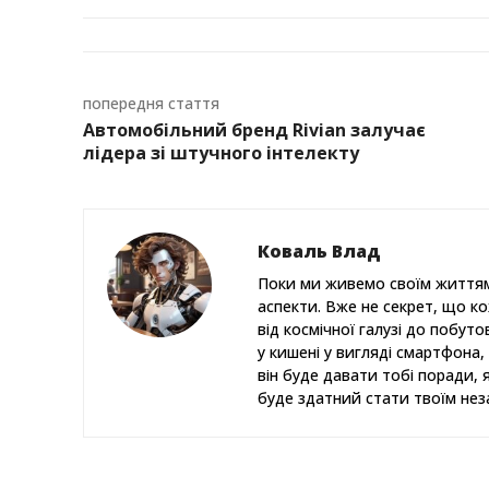
попередня стаття
Автомобільний бренд Rivian залучає
лідера зі штучного інтелекту
Коваль Влад
Поки ми живемо своїм життям
аспекти. Вже не секрет, що к
від космічної галузі до побут
у кишені у вигляді смартфона, 
він буде давати тобі поради, 
буде здатний стати твоїм нез