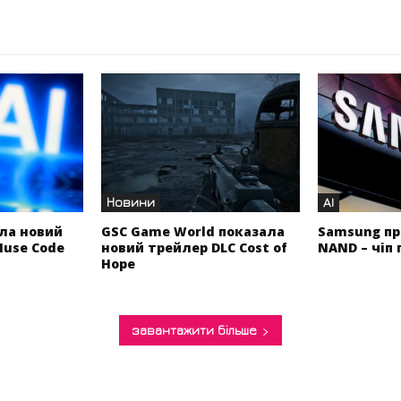
Новини
AI
ла новий
GSC Game World показала
Samsung пр
Muse Code
новий трейлер DLC Cost of
NAND – чіп 
Hope
завантажити більше