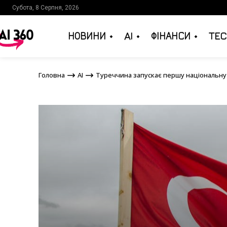
Субота, 8 Серпня, 2026
НОВИНИ
AI
ФІНАНСИ
TEC
Головна
AI
Туреччина запускає першу націона
Головна
AI
Туреччина запускає першу національну