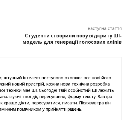
наступна стаття
Студенти створили нову відкриту ШІ-
модель для генерації голосових кліпів
, штучний інтелект поступово охоплює все нові його
ожний новий пристрій, кожна нова технічна розробка
ової техніки має ШІ. Сьогодні твій особистий ШІ лежить
аналізуючі твої дії, пересування, форму тексту. Завтра
як краще діяти, пересуватися, писати. Післязавтра він
амінним помічником у прийнятті рішень.