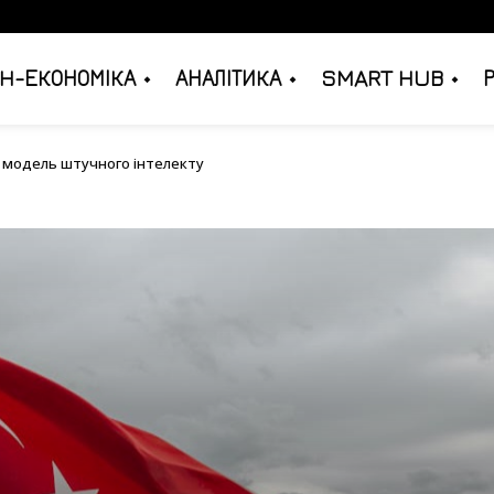
H-ЕКОНОМІКА
АНАЛІТИКА
SMART HUB
льну модель штучного інтелекту
 модель штучного інтелекту