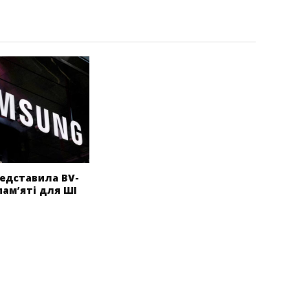
едставила BV-
пам’яті для ШІ