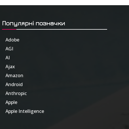
Популярні позначки
Adobe
6
AGI
185
AI
804
Ajax
1
Amazon
47
Android
17
Anthropic
51
Apple
63
Apple Intelligence
9