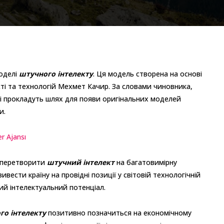
оделі
штучного інтелекту
. Ця модель створена на основі
ті та технологій Мехмет Качир. За словами чиновника,
і прокладуть шлях для появи оригінальних моделей
и.
er Ajansı
перетворити
штучний інтелект
на багатовимірну
вивести країну на провідні позиції у світовій технологічній
ий інтелектуальний потенціал.
го інтелекту
позитивно позначиться на економічному