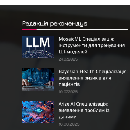
Редакція рекомендує
MosaicML Спеціалізація:
інструменти для тренування
ШІ-моделей
24.07.2025
Bayesian Health Спеціалізація:
виявлення ризиків для
пацієнтів
10.07.2025
Arize AI Спеціалізація:
виявлення проблем із
даними
16.06.2025