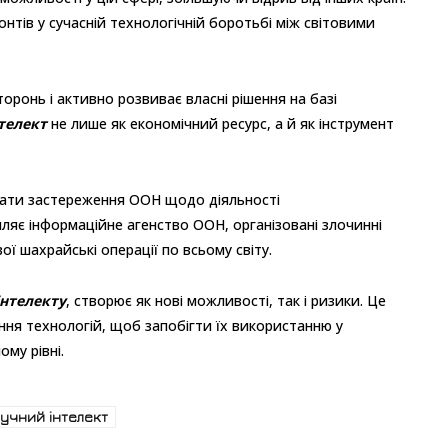
нтів у сучасній технологічній боротьбі між світовими
оронь і активно розвиває власні рішення на базі
телект
не лише як економічний ресурс, а й як інструмент
адати застереження ООН щодо діяльності
ляє інформаційне агенство ООН, організовані злочинні
ої шахрайські операції по всьому світу.
інтелекту
, створює як нові можливості, так і ризики. Це
ння технологій, щоб запобігти їх використанню у
му рівні.
учний інтелект