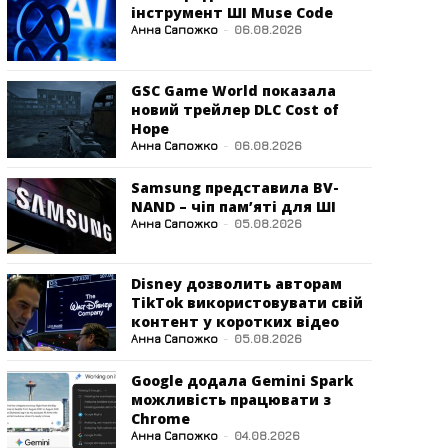
інструмент ШІ Muse Code
Анна Сапожко
-
06.08.2026
GSC Game World показала
новий трейлер DLC Cost of
Hope
Анна Сапожко
-
06.08.2026
Samsung представила BV-
NAND – чіп пам’яті для ШІ
Анна Сапожко
-
05.08.2026
Disney дозволить авторам
TikTok використовувати свій
контент у коротких відео
Анна Сапожко
-
05.08.2026
Google додала Gemini Spark
можливість працювати з
Chrome
Анна Сапожко
-
04.08.2026