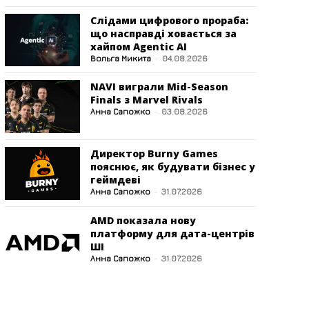
Слідами цифрового прораба:
що насправді ховається за
хайпом Agentic AI
Вольга Микита
-
04.08.2026
NAVI виграли Mid-Season
Finals з Marvel Rivals
Анна Сапожко
-
03.08.2026
Директор Burny Games
пояснює, як будувати бізнес у
геймдеві
Анна Сапожко
-
31.07.2026
AMD показала нову
платформу для дата-центрів
ШІ
Анна Сапожко
-
31.07.2026