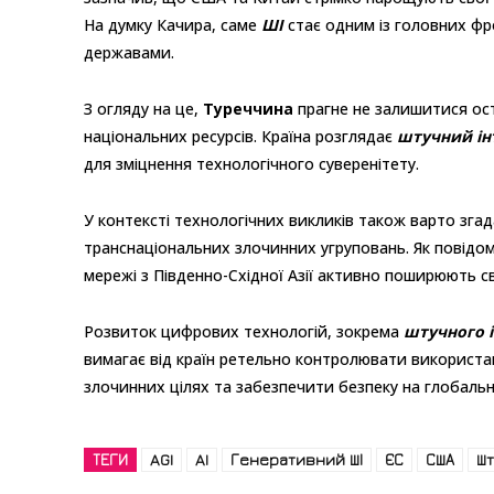
На думку Качира, саме
ШІ
стає одним із головних фро
державами.
З огляду на це,
Туреччина
прагне не залишитися ост
національних ресурсів. Країна розглядає
штучний ін
для зміцнення технологічного суверенітету.
У контексті технологічних викликів також варто зг
транснаціональних злочинних угруповань. Як повідом
мережі з Південно-Східної Азії активно поширюють св
Розвиток цифрових технологій, зокрема
штучного 
вимагає від країн ретельно контролювати використа
злочинних цілях та забезпечити безпеку на глобально
ТЕГИ
AGI
AI
Генеративний ШІ
ЄС
США
Шт