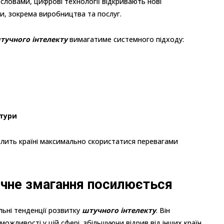
 словами, цифрові технології відкривають нові
и, зокрема виробництва та послуг.
тучного інтелекту
вимагатиме системного підходу:
ктури
олить країні максимально скористатися перевагами
гічне змагання посилюється
льні тенденції розвитку
штучного інтелекту
. Він
жливості у цій сфері, збільшуючи відрив від інших країн.