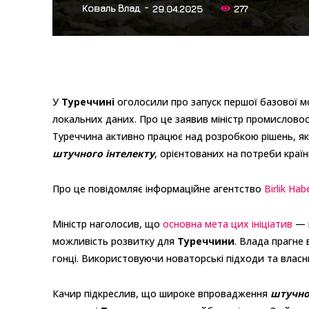
-
Коваль Влад
29.04.2025
277
У
Туреччині
оголосили про запуск першої базової м
локальних даних. Про це заявив міністр промисловос
Туреччина активно працює над розробкою рішень, як
штучного інтелекту
, орієнтованих на потреби країн
Про це повідомляє інформаційне агентство
Birlik Hab
Міністр наголосив, що
основна мета цих ініціатив
— 
можливість розвитку для
Туреччини
. Влада прагне 
гонці. Використовуючи новаторські підходи та власн
Качир підкреслив, що широке впровадження
штучно