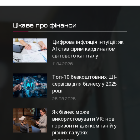
Цікаве про фінанси
Цифрова інфляція інтуїції: як
AI став сірим кардиналом
світового капіталу
11.04.2026
Топ-10 безкоштовних ШІ-
сервісів для бізнесу у 2025
році
25.08.2025
Як бізнес може
використовувати VR: нові
горизонти для компаній у
різних галузях