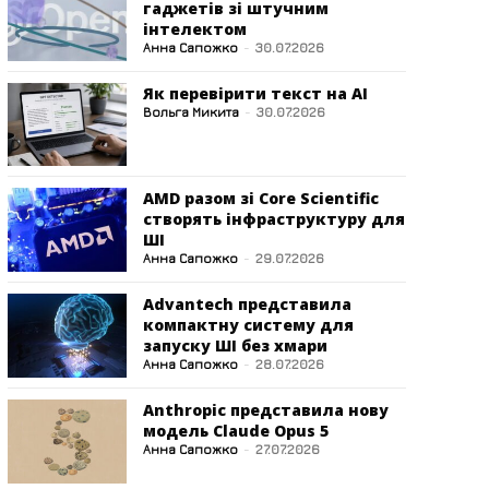
гаджетів зі штучним
інтелектом
Анна Сапожко
-
30.07.2026
Як перевірити текст на AI
Вольга Микита
-
30.07.2026
AMD разом зі Core Scientific
створять інфраструктуру для
ШІ
Анна Сапожко
-
29.07.2026
Advantech представила
компактну систему для
запуску ШІ без хмари
Анна Сапожко
-
28.07.2026
Anthropic представила нову
модель Claude Opus 5
Анна Сапожко
-
27.07.2026