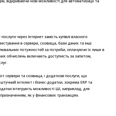
м, відкриваючи нові можливості для автоматизації та
послуги через Інтернет замість купівлі власного
вестування в сервери, сховища, бази даних та інші
слювальних потужностей за потреби, оплачуючи їх лише в
них обчислень включають доступність за запитом,
луг.
-от сервери та сховища, і додаткові послуги, що
, штучний інтелект і бізнес-додатки, зокрема ERP та
додатки інтегрують можливості ШІ, наприклад, для
 призначенням, як у фінансових транзакціях.