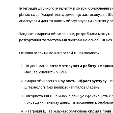
Інтеграція штучного інтелекту в хмарні обчислення 
різних сфер. Хмарні платформи, що застосовують ШІ
аналізувати дані та навіть обслуговувати клієнтів у 
Завдяки хмарним обчисленням, розробники можуть 
розгортання та тестування програм на основі ШІ без
Основні аспекти можливостей ШІ включають:
ШІ допомагає
автоматизувати роботу хмарних 
масштабованість рішень.
Хмарні обчислення
надають інфраструктуру
, н
ці технології без великих капіталовкладень.
Використання ШІ в хмарі підвищує ефективність б
покращення аналізу даних та посилення кібербезп
Інтеграція ШІ та хмарних обчислень
сприяє появі