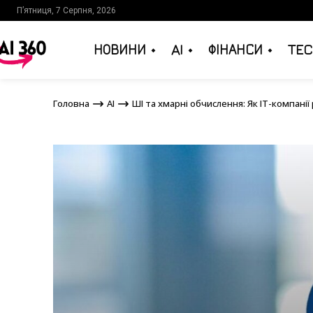
П’ятниця, 7 Серпня, 2026
НОВИНИ
AI
ФІНАНСИ
TEC
Головна
AI
ШІ та хмарні обчислення: Як ІТ-ко
Головна
AI
ШІ та хмарні обчислення: Як ІТ-компані