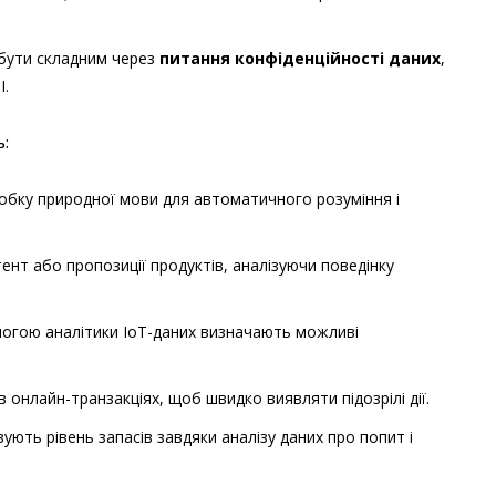
 бути складним через
питання конфіденційності даних
,
І.
ь:
бку природної мови для автоматичного розуміння і
ент або пропозиції продуктів, аналізуючи поведінку
огою аналітики IoT-даних визначають можливі
 онлайн-транзакціях, щоб швидко виявляти підозрілі дії.
ують рівень запасів завдяки аналізу даних про попит і