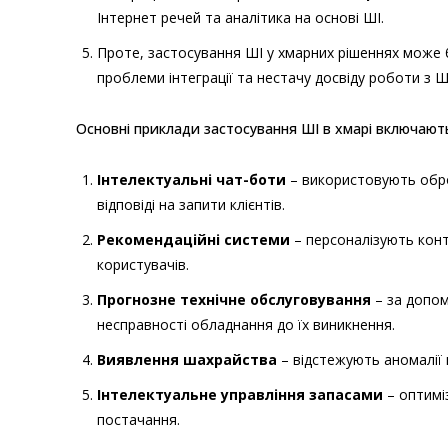
Інтернет речей та аналітика на основі ШІ.
Проте, застосування ШІ у хмарних рішеннях може
проблеми інтеграції та нестачу досвіду роботи з Ш
Основні приклади застосування ШІ в хмарі включают
Інтелектуальні чат-боти
– використовують обро
відповіді на запити клієнтів.
Рекомендаційні системи
– персоналізують конт
користувачів.
Прогнозне технічне обслуговування
– за допом
несправності обладнання до їх виникнення.
Виявлення шахрайства
– відстежують аномалії в
Інтелектуальне управління запасами
– оптиміз
постачання.