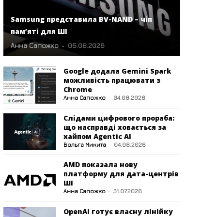
Samsung представила BV-NAND – чіп
пам’яті для ШІ
Анна Сапожко
-
05.08.2026
Google додала Gemini Spark
можливість працювати з
Chrome
Анна Сапожко
-
04.08.2026
Слідами цифрового прораба:
що насправді ховається за
хайпом Agentic AI
Вольга Микита
-
04.08.2026
AMD показала нову
платформу для дата-центрів
ШІ
Анна Сапожко
-
31.07.2026
OpenAI готує власну лінійку