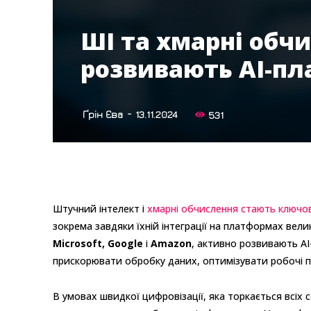
ШІ та хмарні обчи
розвивають AI-пл
-
Ґрін Єва
13.11.2024
531
Штучний інтелект і
хмарні обчислення стають ключ
зокрема завдяки їхній інтеграції на платформах велики
Microsoft, Google
і
Amazon
, активно розвивають AI
прискорювати обробку даних, оптимізувати робочі п
В умовах швидкої цифровізації, яка торкається всіх 