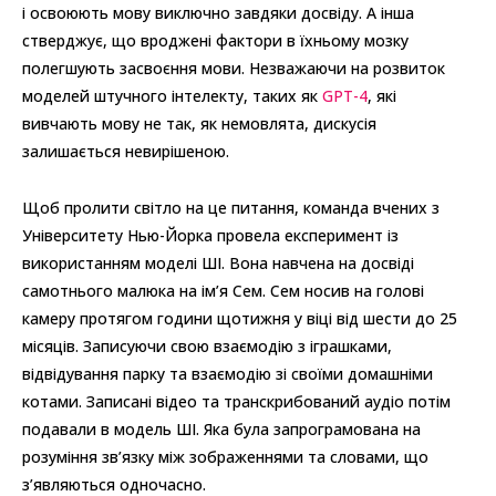
і освоюють мову виключно завдяки досвіду. А інша
стверджує, що вроджені фактори в їхньому мозку
полегшують засвоєння мови. Незважаючи на розвиток
моделей штучного інтелекту, таких як
GPT-4
, які
вивчають мову не так, як немовлята, дискусія
залишається невирішеною.
Щоб пролити світло на це питання, команда вчених з
Університету Нью-Йорка провела експеримент із
використанням моделі ШІ. Вона навчена на досвіді
самотнього малюка на ім’я Сем. Сем носив на голові
камеру протягом години щотижня у віці від шести до 25
місяців. Записуючи свою взаємодію з іграшками,
відвідування парку та взаємодію зі своїми домашніми
котами. Записані відео та транскрибований аудіо потім
подавали в модель ШІ. Яка була запрограмована на
розуміння зв’язку між зображеннями та словами, що
з’являються одночасно.