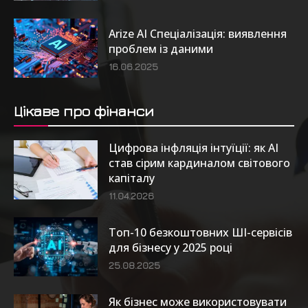
Arize AI Спеціалізація: виявлення
проблем із даними
16.06.2025
Цікаве про фінанси
Цифрова інфляція інтуїції: як AI
став сірим кардиналом світового
капіталу
11.04.2026
Топ-10 безкоштовних ШІ-сервісів
для бізнесу у 2025 році
25.08.2025
Як бізнес може використовувати