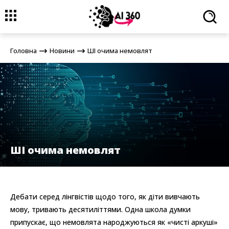
Головна
Новини
ШІ очима немовлят
Головна
Новини
ШІ очима немовлят
ШІ очима немовлят
Дебати серед лінгвістів щодо того, як діти вивчають
мову, тривають десятиліттями. Одна школа думки
припускає, що немовлята народжуються як «чисті аркуші»