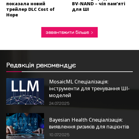
показала новий
BV-NAND – чіп пам’яті
трейлер DLC Cost of
для ШІ
Hope
завантажити більше
Редакція рекомендує
MosaicML Спеціалізація:
інструменти для тренування ШІ-
моделей
24.07.2025
Bayesian Health Спеціалізація:
виявлення ризиків для пацієнтів
10.07.2025