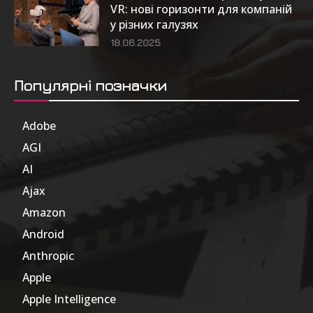
VR: нові горизонти для компаній
у різних галузях
18.06.2025
Популярні позначки
Adobe
6
AGI
185
AI
804
Ajax
1
Amazon
47
Android
17
Anthropic
51
Apple
63
Apple Intelligence
9