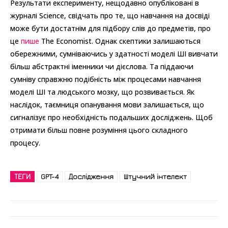
Результати експерименту, нещодавно опубліковані в
журналі Science, свідчать про те, що навчання на досвіді
може бути достатнім для підбору слів до предметів, про
це
пише
The Economist. Однак скептики залишаються
обережними, сумніваючись у здатності моделі ШІ вивчати
більш абстрактні іменники чи дієслова. Та піддаючи
сумніву справжню подібність між процесами навчання
моделі ШІ та людського мозку, що розвивається. Як
наслідок, таємниця опанування мови залишається, що
сигналізує про необхідність подальших досліджень. Щоб
отримати більш повне розуміння цього складного
процесу.
ТЕГИ
GPT-4
Дослідження
Штучний інтелект