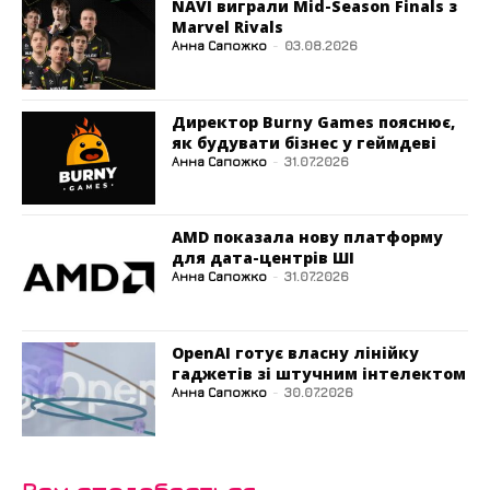
NAVI виграли Mid-Season Finals з
Marvel Rivals
Анна Сапожко
-
03.08.2026
Директор Burny Games пояснює,
як будувати бізнес у геймдеві
Анна Сапожко
-
31.07.2026
AMD показала нову платформу
для дата-центрів ШІ
Анна Сапожко
-
31.07.2026
OpenAI готує власну лінійку
гаджетів зі штучним інтелектом
Анна Сапожко
-
30.07.2026