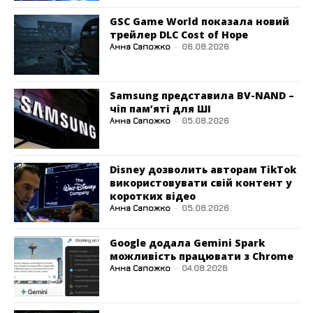
GSC Game World показала новий
трейлер DLC Cost of Hope
Анна Сапожко
-
06.08.2026
Samsung представила BV-NAND –
чіп пам’яті для ШІ
Анна Сапожко
-
05.08.2026
Disney дозволить авторам TikTok
використовувати свій контент у
коротких відео
Анна Сапожко
-
05.08.2026
Google додала Gemini Spark
можливість працювати з Chrome
Анна Сапожко
-
04.08.2026