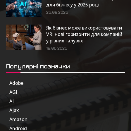
для бізнесу у 2025 році
25.08.2025
Як бізнес може використовувати
VR: нові горизонти для компаній
у різних галузях
18.06.2025
Популярні позначки
Adobe
6
AGI
185
AI
804
Ajax
1
Amazon
47
Android
17