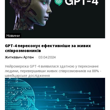
Новини
GPT-4 переконує ефективніше за живих
співрозмовників
Житкевич Артем
-
03.04.2024
Нейромережа GPT-4 виявилася здатною у переконанні
людини, перевершивши живих співрозмовників на 88% -
швейцарське дослідження