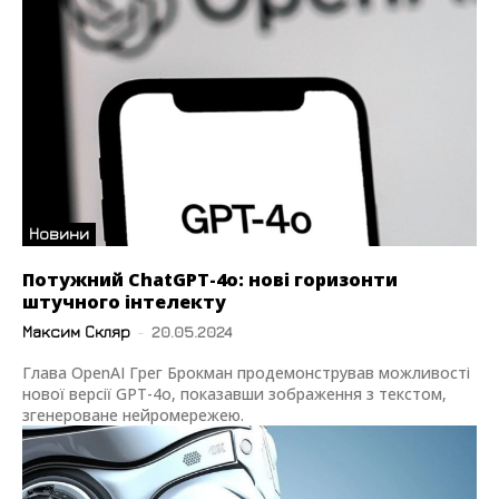
Новини
Потужний ChatGPT-4o: нові горизонти
штучного інтелекту
Максим Скляр
-
20.05.2024
Глава OpenAI Грег Брокман продемонстрував можливості
нової версії GPT-4o, показавши зображення з текстом,
згенероване нейромережею.