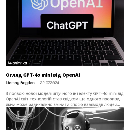
Аналітика
Огляд GPT-4o mini від OpenAI
Mamay Bogdan
-
22.07.2024
З появою нової моделі штучного інтелекту GPT-4o mini від
OpenAI світ технологій став свідком ще одного прориву,
який може радикально змінити спосіб взаємодії людей...