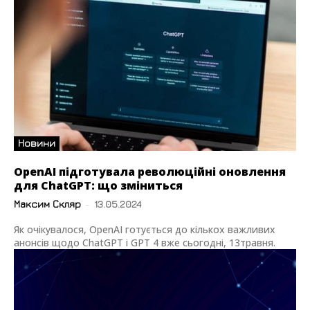
Новини
OpenAI підготувала революційні оновлення
для ChatGPT: що зміниться
Максим Скляр
-
13.05.2024
Як очікувалося, OpenAI готується до кількох важливих
анонсів щодо ChatGPT і GPT 4 вже сьогодні, 13травня.