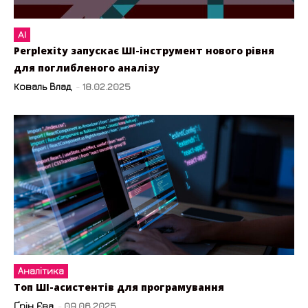
AI
Perplexity запускає ШІ-інструмент нового рівня
для поглибленого аналізу
Коваль Влад
-
18.02.2025
Аналітика
Топ ШІ-асистентів для програмування
Ґрін Єва
-
09.06.2025