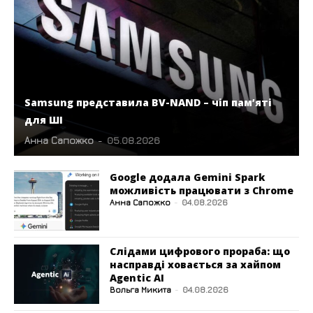
Samsung представила BV-NAND – чіп пам’яті
для ШІ
Анна Сапожко
-
05.08.2026
Google додала Gemini Spark
можливість працювати з Chrome
Анна Сапожко
-
04.08.2026
Слідами цифрового прораба: що
насправді ховається за хайпом
Agentic AI
Вольга Микита
-
04.08.2026