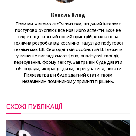
Коваль Влад
Поки ми живемо своїм життям, штучний інтелект
поступово охоплює все нові його аспекти. Вже не
секрет, що кожний новий пристрій, кожна нова
технічна розробка від космічної галузі до побутової
техніки має ШІ. Сьогодні твій особистий ШІ лежить
у кишені у вигляді смартфона, аналізуючі твої дії,
пересування, форму тексту. Завтра він буде давати
тобі поради, як краще діяти, пересуватися, писати.
Післязавтра він буде здатний стати твоїм
незамінним помічником у прийнятті рішень.
СХОЖІ ПУБЛІКАЦІЇ