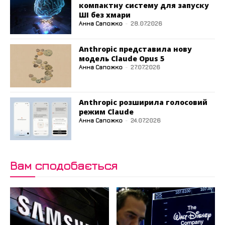
компактну систему для запуску
ШІ без хмари
Анна Сапожко
-
28.07.2026
Anthropic представила нову
модель Claude Opus 5
Анна Сапожко
-
27.07.2026
Anthropic розширила голосовий
режим Claude
Анна Сапожко
-
24.07.2026
Вам сподобається