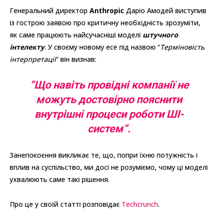
Генеральний директор
Anthropic
Даріо Амодей виступив
із гострою заявою про критичну необхідність зрозуміти,
як саме працюють найсучасніші моделі
штучного
інтелекту
. У своєму новому есе під назвою “
Терміновість
інтерпретації
” він визнав:
“Що навіть провідні компанії не
можуть достовірно пояснити
внутрішні процеси роботи
ШІ
-
систем”.
Занепокоєння викликає те, що, попри їхню потужність і
вплив на суспільство, ми досі не розуміємо, чому ці моделі
ухвалюють саме такі рішення.
Про це у своїй статті розповідає
Techcrunch
.