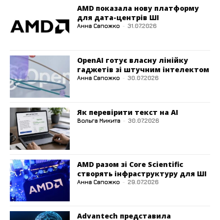
AMD показала нову платформу
для дата-центрів ШІ
Анна Сапожко
-
31.07.2026
OpenAI готує власну лінійку
гаджетів зі штучним інтелектом
Анна Сапожко
-
30.07.2026
Як перевірити текст на AI
Вольга Микита
-
30.07.2026
AMD разом зі Core Scientific
створять інфраструктуру для ШІ
Анна Сапожко
-
29.07.2026
Advantech представила