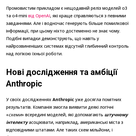
Промовистим прикладом є нещодавній реліз моделей o3
та o4-mini
від OpenAI
, які краще справляються з певними
завданнями. Але і водночас генерують більше помилкової
інформації, при цьому ніхто достеменно не знає чому.
Подібні випадки демонструють, що навіть у
найрозвиненіших системах відсутній глибинний контроль
над логікою їхньої роботи.
Нові дослідження та амбіції
Anthropic
У своїх дослідженнях
Anthropic
уже досягла помітних
результатів. Компанія змогла виявити деякі логічні
«
схеми
» всередині моделей, які допомагають
штучному
інтелекту
асоціювати, наприклад, американські міста з
відповідними штатами. Але таких схем мільйони, і