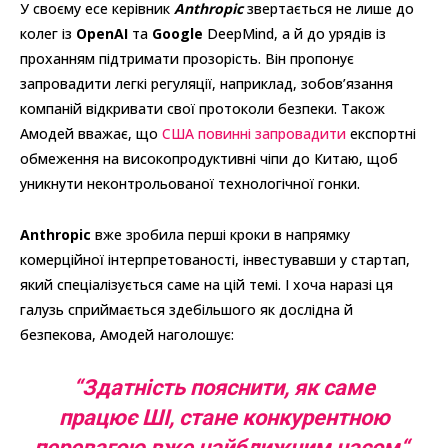
У своєму есе керівник
Anthropic
звертається не лише до
колег із
OpenAI
та
Google
DeepMind, а й до урядів із
проханням підтримати прозорість. Він пропонує
запровадити легкі регуляції, наприклад, зобов’язання
компаній відкривати свої протоколи безпеки. Також
Амодей вважає, що
США повинні запровадити
експортні
обмеження на високопродуктивні чіпи до Китаю, щоб
уникнути неконтрольованої технологічної гонки.
Anthropic
вже зробила перші кроки в напрямку
комерційної інтерпретованості, інвестувавши у стартап,
який спеціалізується саме на цій темі. І хоча наразі ця
галузь сприймається здебільшого як дослідна й
безпекова, Амодей наголошує:
“
Здатність пояснити, як саме
працює
ШІ
, стане конкурентною
перевагою вже найближчим часом
“.