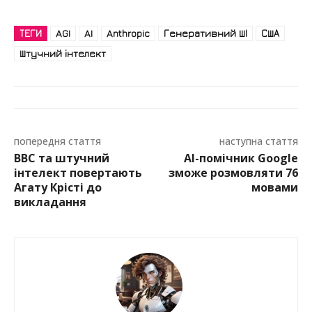
ТЕГИ
AGI
AI
Anthropic
Генеративний ШІ
США
Штучний інтелект
попередня стаття
наступна стаття
BBC та штучний
AI-помічник Google
інтелект повертають
зможе розмовляти 76
Агату Крісті до
мовами
викладання