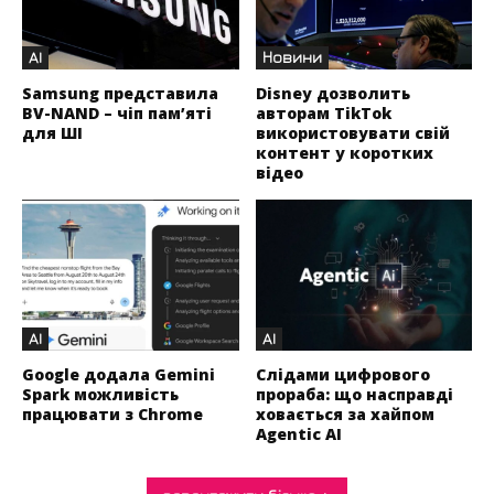
AI
Новини
Samsung представила
Disney дозволить
BV-NAND – чіп пам’яті
авторам TikTok
для ШІ
використовувати свій
контент у коротких
відео
AI
AI
Google додала Gemini
Слідами цифрового
Spark можливість
прораба: що насправді
працювати з Chrome
ховається за хайпом
Agentic AI