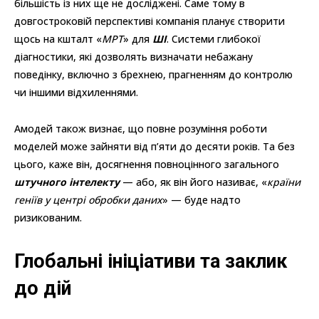
більшість із них ще не досліджені. Саме тому в
довгостроковій перспективі компанія планує створити
щось на кшталт «
МРТ
» для
ШІ
. Системи глибокої
діагностики, які дозволять визначати небажану
поведінку, включно з брехнею, прагненням до контролю
чи іншими відхиленнями.
Амодей також визнає, що повне розуміння роботи
моделей може зайняти від п’яти до десяти років. Та без
цього, каже він, досягнення повноцінного загального
штучного інтелекту
— або, як він його називає, «
країни
геніїв у центрі обробки даних
» — буде надто
ризикованим.
Глобальні ініціативи та заклик
до дій