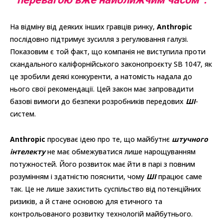
На відміну від деяких інших гравців ринку,
Anthropic
послідовно підтримує зусилля з регулювання галузі.
Показовим є той факт, що компанія не виступила проти
скандального каліфорнійського законопроєкту SB 1047, як
це зробили деякі конкуренти, а натомість надала до
нього свої рекомендації. Цей закон має запровадити
базові вимоги до безпеки розробників передових
ШІ
-
систем.
Anthropic
просуває ідею про те, що майбутнє
штучного
інтелекту
не має обмежуватися лише нарощуванням
потужностей. Його розвиток має йти в парі з повним
розумінням і здатністю пояснити, чому
ШІ
працює саме
так. Це не лише захистить суспільство від потенційних
ризиків, а й стане основою для етичного та
контрольованого розвитку технологій майбутнього.