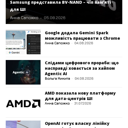
Samsung представила BV-NAND – чіп пам’яті
для ШІ
Анна Сапожко
-
05.08.2026
Google додала Gemini Spark
можливість працювати з Chrome
Анна Сапожко
-
04.08.2026
Слідами цифрового прораба: що
насправді ховається за хайпом
Agentic AI
Вольга Микита
-
04.08.2026
AMD показала нову платформу
для дата-центрів ШІ
Анна Сапожко
-
31.07.2026
OpenAI готує власну лінійку