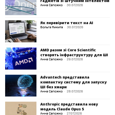
гаджетів зі штучним інтелектом
Анна Сапожко
-
30.07.2026
Як перевірити текст на AI
Вольга Микита
-
30.07.2026
AMD разом зі Core Scientific
створять інфраструктуру для ШІ
Анна Сапожко
-
29.07.2026
Advantech представила
компактну систему для запуску
ШІ без хмари
Анна Сапожко
-
28.07.2026
Anthropic представила нову
модель Claude Opus 5
Анна Сапожко
-
27.07.2026