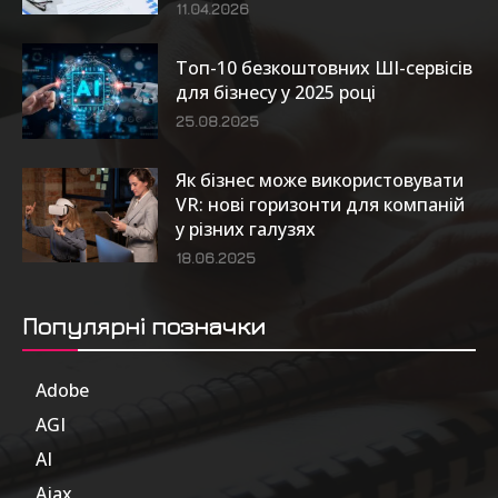
11.04.2026
Топ-10 безкоштовних ШІ-сервісів
для бізнесу у 2025 році
25.08.2025
Як бізнес може використовувати
VR: нові горизонти для компаній
у різних галузях
18.06.2025
Популярні позначки
Adobe
6
AGI
185
AI
804
Ajax
1