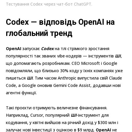
Тестування Codex через чат-бот ChatGPT.
Codex — відповідь OpenAI на
глобальний тренд
OpenAI
запускає
Codex
на тлі стрімкого зростання
популярності так званих vibe-кодерів — інструментів
ШІ
,
що допомагають розробникам. СЕО Microsoft і Google
повідомляли, що близько 30% коду у їхніх компаніях уже
пишеться
ШІ
. Тим часом Anthropic випустила свій Claude
Code, а Google оновив Gemini Code Assist, додавши нові
агентні функції.
Такі проєкти отримують величезне фінансування.
Наприклад, Cursor, популярний
ШІ
-інструмент для
кодування, у квітні вийшов на річний дохід у $300 млн і
залучає нові інвестиції з оцінкою в $9 млрд.
OpenAI
не