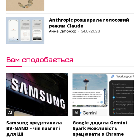
Anthropic розширила голосовий
режим Claude
Анна Сапожко
-
24.07.2026
Вам сподобається
AI
AI
Samsung представила
Google додала Gemini
BV-NAND – чіп пам’яті
Spark можливість
для ШІ
працювати з Chrome