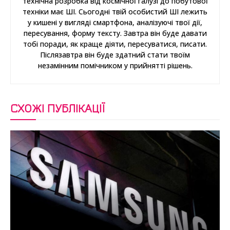
технічна розробка від космічної галузі до побутової
техніки має ШІ. Сьогодні твій особистий ШІ лежить
у кишені у вигляді смартфона, аналізуючі твої дії,
пересування, форму тексту. Завтра він буде давати
тобі поради, як краще діяти, пересуватися, писати.
Післязавтра він буде здатний стати твоїм
незамінним помічником у прийнятті рішень.
СХОЖІ ПУБЛІКАЦІЇ