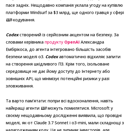
пасе задніх. Нещодавно компанія уклала угоду на купівлю
платформи Windsurf за $3 млрд, ще одного гравця у сфері
ШІ
-кодування.
Codex
створений із серйозним акцентом на безпеку. За
словами керівника
продукту
OpenAI
Александра
Ембірікоса, до агента інтегровано більшість засобів
безпеки моделі o3.
Codex
автоматично відхиляє запити
на створення шкідливого ПЗ. Крім того, ізольоване
середовище не дає йому доступу до Інтернету або
зовнішніх API, що мінімізує потенційні ризики у разі
зловживання.
Та варто пам’ятати: попри всі вдосконалення, навіть
найкращі агенти
ШІ
можуть помилятися. Microsoft у
своєму нещодавньому дослідженні виявила, що провідні
моделі, як-от Claude 3.7 Sonnet і o3-mini, мали складнощі з
налагодженням коду. Це не зупиняє інвесторів, але