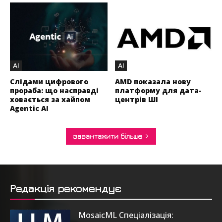
AI
AI
Слідами цифрового
AMD показала нову
прораба: що насправді
платформу для дата-
ховається за хайпом
центрів ШІ
Agentic AI
завантажити більше
Редакція рекомендує
MosaicML Спеціалізація: