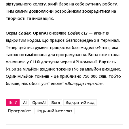
віртуального колегу, який бере на себе рутинну роботу.
Тим самим дозволяючи розробникам зосередитися на
творчості та інноваціях.
Окрім
Codex
,
OpenAI
оновлює
Codex CLI
— агент із
відкритим кодом, що працює безпосередньо в терміналі.
Тепер цей інструмент працює на базі моделі o4-mini, яка
також оптимізована для програмування. Вона вже стала
основною у CLI й доступна через API компанії. Вартість
$1,50 за мільйон вхідних токенів і $6 за мільйон вихідних.
Один мільйон токенів – це приблизно 750 000 слів, тобто
більше, ніж обсяг усієї епопеї «
Володар перснів
».
ТЕГИ
AI
OpenAI
Sora
Відкритий код
Програміст
Штучний інтелект