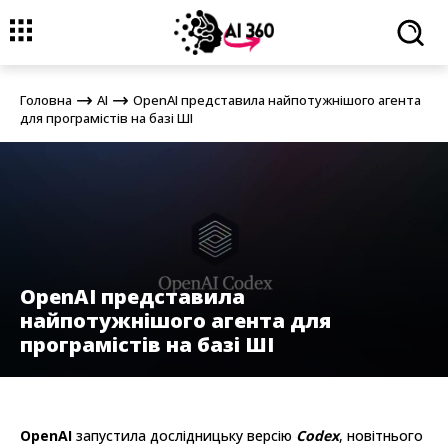
Головна
AI
OpenAI представила найпотужнішого агента для
програмістів на базі ШІ
Головна
AI
OpenAI представила найпотужнішого агента
для програмістів на базі ШІ
OpenAI представила
найпотужнішого агента для
програмістів на базі ШІ
OpenAI
запустила дослідницьку версію
Codex
, новітнього