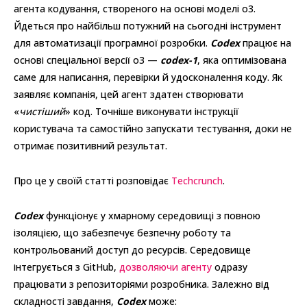
агента кодування, створеного на основі моделі o3.
Йдеться про найбільш потужний на сьогодні інструмент
для автоматизації програмної розробки.
Codex
працює на
основі спеціальної версії o3 —
codex-1
, яка оптимізована
саме для написання, перевірки й удосконалення коду. Як
заявляє компанія, цей агент здатен створювати
«
чистіший
» код. Точніше виконувати інструкції
користувача та самостійно запускати тестування, доки не
отримає позитивний результат.
Про це у своїй статті розповідає
Techcrunch
.
Codex
функціонує у хмарному середовищі з повною
ізоляцією, що забезпечує безпечну роботу та
контрольований доступ до ресурсів. Середовище
інтегрується з GitHub,
дозволяючи агенту
одразу
працювати з репозиторіями розробника. Залежно від
складності завдання,
Codex
може: