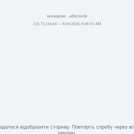
захищено
adm.tools
216.73.216.64 —
8/10/2026, 6:06:01 AM
вдалося відобразити сторінку. Повторіть спробу через кі
хвилин.