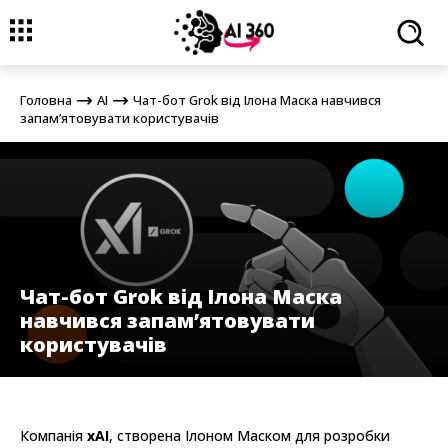
Головна
AI
Чат-бот Grok від Ілона Маска навчився
запам’ятовувати користувачів
Головна
AI
Чат-бот Grok від Ілона Маска навчився
запам’ятовувати користувачів
Чат-бот Grok від Ілона Маска
навчився запам’ятовувати
користувачів
Компанія
xAI
, створена Ілоном Маском для розробки