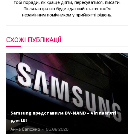
тобі поради, як краще діяти, пересуватися, писати.
Післязавтра він буде здатний стати твоїм
незамінним помічником у прийнятті рішень.
СХОЖІ ПУБЛІКАЦІЇ
Samsung представила BV-NAND – чіп пам’яті
для ШІ
Анна Сапожко
-
05.08.2026