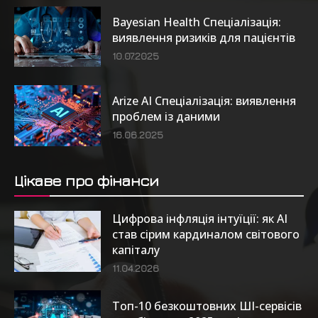
Bayesian Health Спеціалізація:
виявлення ризиків для пацієнтів
10.07.2025
Arize AI Спеціалізація: виявлення
проблем із даними
16.06.2025
Цікаве про фінанси
Цифрова інфляція інтуїції: як AI
став сірим кардиналом світового
капіталу
11.04.2026
Топ-10 безкоштовних ШІ-сервісів