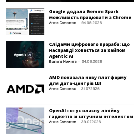
Google додала Gemini Spark
можливість працювати з Chrome
Анна Сапожко
-
04.08.2026
Слідами цифрового прораба: що
насправді ховається за хайпом
Agentic AI
Вольга Микита
-
04.08.2026
AMD показала нову платформу
для дата-центрів ШІ
Анна Сапожко
-
31.07.2026
OpenAI готує власну лінійку
гаджетів зі штучним інтелектом
Анна Сапожко
-
30.07.2026