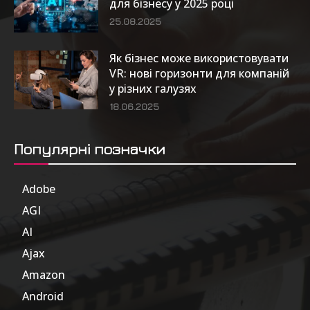
для бізнесу у 2025 році
25.08.2025
Як бізнес може використовувати
VR: нові горизонти для компаній
у різних галузях
18.06.2025
Популярні позначки
Adobe
6
AGI
185
AI
804
Ajax
1
Amazon
47
Android
17