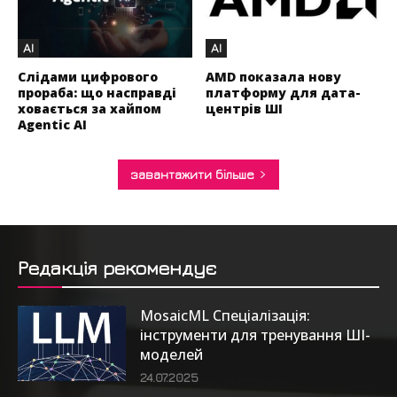
AI
AI
Слідами цифрового
AMD показала нову
прораба: що насправді
платформу для дата-
ховається за хайпом
центрів ШІ
Agentic AI
завантажити більше
Редакція рекомендує
MosaicML Спеціалізація:
інструменти для тренування ШІ-
моделей
24.07.2025