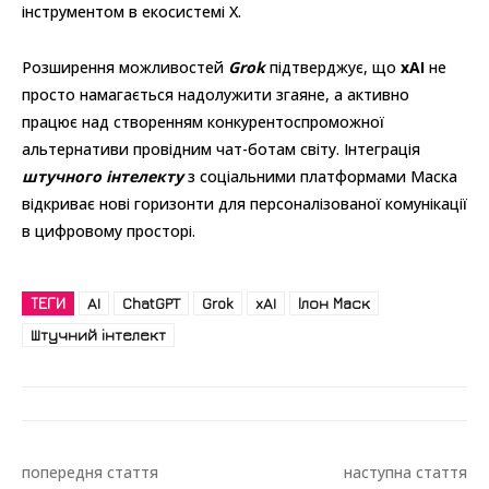
інструментом в екосистемі X.
Розширення можливостей
Grok
підтверджує, що
xAI
не
просто намагається надолужити згаяне, а активно
працює над створенням конкурентоспроможної
альтернативи провідним чат-ботам світу. Інтеграція
штучного інтелекту
з соціальними платформами Маска
відкриває нові горизонти для персоналізованої комунікації
в цифровому просторі.
ТЕГИ
AI
ChatGPT
Grok
xAI
Ілон Маск
Штучний інтелект
попередня стаття
наступна стаття