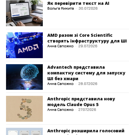
Як перевірити текст на AI
Вольга Микита
-
30.07.2026
AMD разом зі Core Scientific
створять інфраструктуру для ШІ
Анна Сапожко
-
29.07.2026
Advantech представила
компактну систему для запуску
ШІ без хмари
Анна Сапожко
-
28.07.2026
Anthropic представила нову
модель Claude Opus 5
Анна Сапожко
-
27.07.2026
Anthropic розширила голосовий