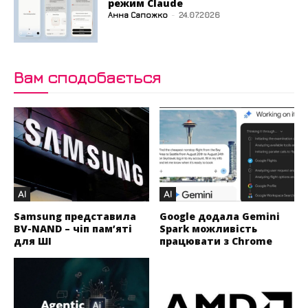
режим Claude
Анна Сапожко
-
24.07.2026
Вам сподобається
AI
AI
Samsung представила
Google додала Gemini
BV-NAND – чіп пам’яті
Spark можливість
для ШІ
працювати з Chrome