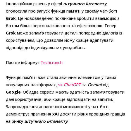
інноваційних рішень у сфері
штучного інтелекту
,
оголосила про запуск функції пам’яті у своєму чат-боті
Grok
. Це нововведення покликане зробити взаємодію з
ботом більш персоналізованою та ефективною. Тепер
Grok
може запам’ятовувати деталі попередніх діалогів із
користувачем, що дозволяє йому краще адаптувати
відповіді до індивідуальних уподобань.
Про це інформує
Techcrunch
.
Функція пам’яті вже стала звичним елементом у таких
популярних платформах,
як
ChatGPT
та
Gemini
від
Google
. Обидва сервіси мають здатність запам’ятовувати
дані користувачів, аби краще відповідати на запити.
Запровадження аналогічної можливості у чат-боті
демонструє прагнення
xAI
досягти рівня провідних гравців
на ринку
штучного інтелекту
.