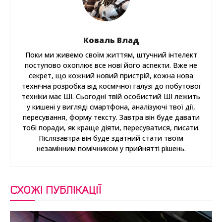
Коваль Влад
Поки ми живемо своїм життям, штучний інтелект
поступово охоплює все нові його аспекти. Вже не
секрет, що кожний новий пристрій, кожна нова
технічна розробка від космічної галузі до побутової
техніки має ШІ. Сьогодні твій особистий ШІ лежить
у кишені у вигляді смартфона, аналізуючі твої дії,
пересування, форму тексту. Завтра він буде давати
тобі поради, як краще діяти, пересуватися, писати.
Післязавтра він буде здатний стати твоїм
незамінним помічником у прийнятті рішень.
СХОЖІ ПУБЛІКАЦІЇ