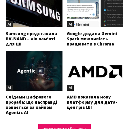
AI
AI
Samsung представила
Google додала Gemini
BV-NAND – чіп пам’яті
Spark можливість
для ШІ
працювати з Chrome
AI
AI
Слідами цифрового
AMD показала нову
прораба: що насправді
платформу для дата-
ховається за хайпом
центрів ШІ
Agentic AI
завантажити більше