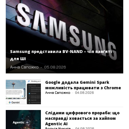
Samsung представила BV-NAND – чіп пам’яті
для ШІ
Анна Сапожко
-
05.08.2026
Google додала Gemini Spark
можливість працювати з Chrome
Анна Сапожко
-
04.08.2026
Слідами цифрового прораба: що
насправді ховається за хайпом
Agentic AI
Вольга Микита
-
04.08.2026