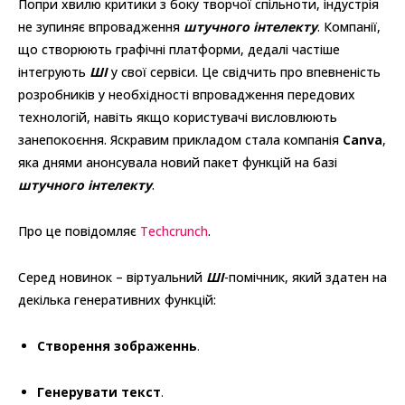
Попри хвилю критики з боку творчої спільноти, індустрія
не зупиняє впровадження
штучного інтелекту
. Компанії,
що створюють графічні платформи, дедалі частіше
інтегрують
ШІ
у свої сервіси. Це свідчить про впевненість
розробників у необхідності впровадження передових
технологій, навіть якщо користувачі висловлюють
занепокоєння. Яскравим прикладом стала компанія
Canva
,
яка днями анонсувала новий пакет функцій на базі
штучного інтелекту
.
Про це повідомляє
Techcrunch
.
Серед новинок – віртуальний
ШІ
-помічник, який здатен на
декілька генеративних функцій:
Створення зображеннь
.
Генерувати текст
.