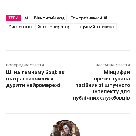
ТЕГИ
AI
Відкритий код
Генеративний ШІ
Мистецтво
Фотогенератор
Штучний інтелект
попередня стаття
наступна стаття
ШІ на темному боці: як
Мінцифри
шахраї навчилися
презентувала
дурити нейромережі
посібник зі штучного
інтелекту для
публічних службовців