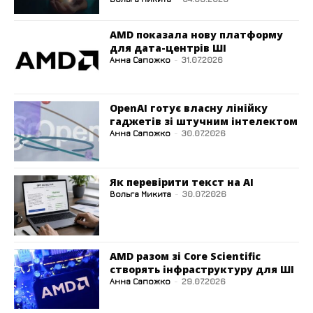
AMD показала нову платформу
для дата-центрів ШІ
Анна Сапожко
-
31.07.2026
OpenAI готує власну лінійку
гаджетів зі штучним інтелектом
Анна Сапожко
-
30.07.2026
Як перевірити текст на AI
Вольга Микита
-
30.07.2026
AMD разом зі Core Scientific
створять інфраструктуру для ШІ
Анна Сапожко
-
29.07.2026