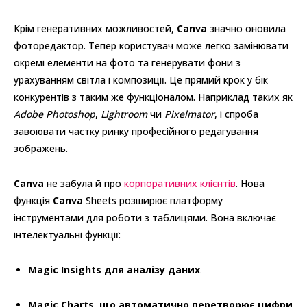
Крім генеративних можливостей,
Canva
значно оновила
фоторедактор. Тепер користувач може легко замінювати
окремі елементи на фото та генерувати фони з
урахуванням світла і композиції. Це прямий крок у бік
конкурентів з таким же функціоналом. Наприклад таких як
Adobe Photoshop
,
Lightroom
чи
Pixelmator
, і спроба
завоювати частку ринку професійного редагування
зображень.
Canva
не забула й про
корпоративних клієнтів
. Нова
функція
Canva
Sheets розширює платформу
інструментами для роботи з таблицями. Вона включає
інтелектуальні функції:
Magic Insights для аналізу даних
.
Magic Charts, що автоматично перетворює цифри