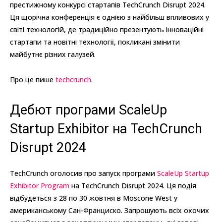
престижному конкурсі стартапів TechCrunch Disrupt 2024.
Ця щорічна конференція є однією з найбільш впливових у
світі технологій, де традиційно презентують інноваційні
стартапи та новітні технології, покликані змінити
майбутнє різних галузей.
Про це пише
techcrunch
.
Дебют програми ScaleUp
Startup Exhibitor на TechCrunch
Disrupt 2024
TechCrunch оголосив про запуск програми
ScaleUp Startup
Exhibitor Program
на TechCrunch Disrupt 2024. Ця подія
відбудеться з 28 по 30 жовтня в Moscone West у
американському Сан-Франциско. Запрошують всіх охочих