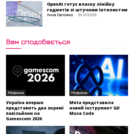
OpenAI готує власну лінійку
гаджетів зі штучним інтелектом
Анна Сапожко
-
30.07.2026
Вам сподобається
Новини
Новини
Україна вперше
Meta представила
представить два окремі
новий інструмент ШІ
павільйони на
Muse Code
Gamescom 2026