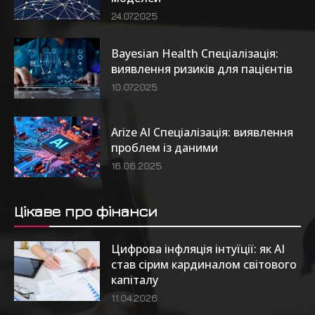
24.07.2025
Bayesian Health Спеціалізація:
виявлення ризиків для пацієнтів
10.07.2025
Arize AI Спеціалізація: виявлення
проблем із даними
16.06.2025
Цікаве про фінанси
Цифрова інфляція інтуїції: як AI
став сірим кардиналом світового
капіталу
11.04.2026