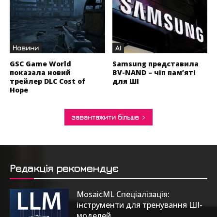
Новини
AI
GSC Game World
Samsung представила
показала новий
BV-NAND – чіп пам’яті
трейлер DLC Cost of
для ШІ
Hope
завантажити більше
Редакція рекомендує
MosaicML Спеціалізація:
інструменти для тренування ШІ-
моделей