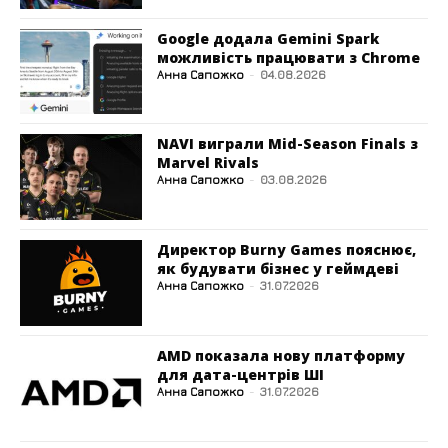
Google додала Gemini Spark
можливість працювати з Chrome
Анна Сапожко
-
04.08.2026
NAVI виграли Mid-Season Finals з
Marvel Rivals
Анна Сапожко
-
03.08.2026
Директор Burny Games пояснює,
як будувати бізнес у геймдеві
Анна Сапожко
-
31.07.2026
AMD показала нову платформу
для дата-центрів ШІ
Анна Сапожко
-
31.07.2026