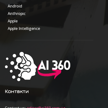
Android
17
Anthropic
51
Apple
63
Apple Intelligence
9
Контакти
Contact us:
editor@ai360.com.ua