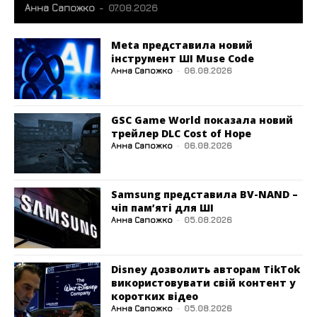
Анна Сапожко
-
07.08.2026
Meta представила новий
інструмент ШІ Muse Code
Анна Сапожко
-
06.08.2026
GSC Game World показала новий
трейлер DLC Cost of Hope
Анна Сапожко
-
06.08.2026
Samsung представила BV-NAND –
чіп пам’яті для ШІ
Анна Сапожко
-
05.08.2026
Disney дозволить авторам TikTok
використовувати свій контент у
коротких відео
Анна Сапожко
-
05.08.2026