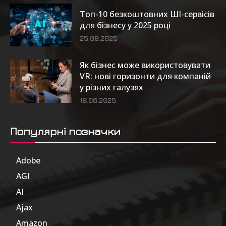
Топ-10 безкоштовних ШІ-сервісів
для бізнесу у 2025 році
25.08.2025
Як бізнес може використовувати
VR: нові горизонти для компаній
у різних галузях
18.06.2025
Популярні позначки
Adobe
6
AGI
185
AI
804
Ajax
1
Amazon
47