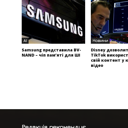
AI
Новини
Samsung представила BV-
Disney дозволи
NAND – чіп пам’яті для ШІ
TikTok викорис
свій контент у 
відео
Редакція рекомендує