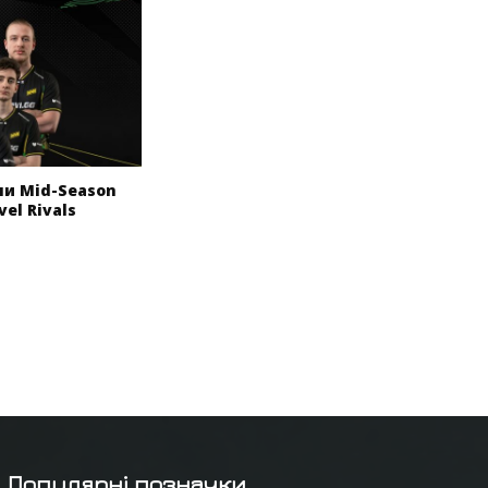
ли Mid-Season
vel Rivals
Популярні позначки