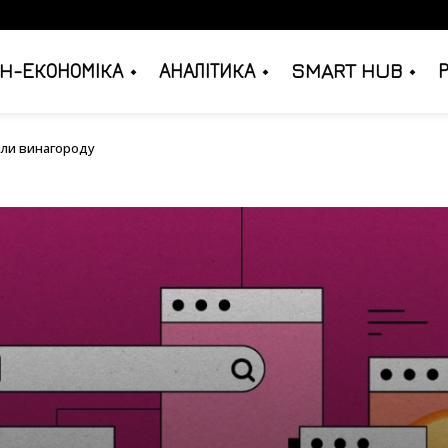
H-ЕКОНОМІКА
АНАЛІТИКА
SMART HUB
олосили винагороду
или винагороду