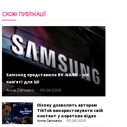
СХОЖІ ПУБЛІКАЦІЇ
Samsung представила BV-NAND – чіп
пам’яті для ШІ
Анна Сапожко
-
05.08.2026
Disney дозволить авторам
TikTok використовувати свій
контент у коротких відео
Анна Сапожко
-
05.08.2026