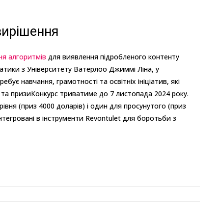
вирішення
ня алгоритмів
для виявлення підробленого контенту
тики з Університету Ватерлоо Джиммі Ліна, у
бує навчання, грамотності та освітніх ініціатив, які
у та призиКонкурс триватиме до 7 листопада 2024 року.
вня (приз 4000 доларів) і один для просунутого (приз
нтегровані в інструменти Revontulet для боротьби з