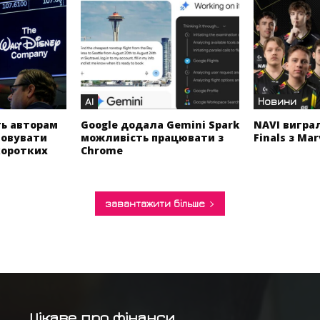
AI
Новини
ть авторам
Google додала Gemini Spark
NAVI вигра
товувати
можливість працювати з
Finals з Mar
коротких
Chrome
завантажити більше
Цікаве про фінанси