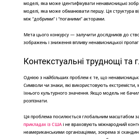
моделі, яка може ідентифікувати ненависницькі зобр
моделі, яка може обманювати першу. Ця структура ві
між “добрими” і “поганими” акторами.
Мета цього конкурсу — залучити дослідників до ств
зображень і зниження впливу ненависницької пропага
Контекстуальні труднощі та 
Однією з найбільших проблем є те, що ненависницьк
Символи чи знаки, які використовують екстремісти, 
їхнього культурного значення. Якщо модель не бачил
розпізнати.
Ця проблема посилюється глобальним масштабом за
прикладах із США
і не враховують міжнародний конте
неамериканськими організаціями, зокрема зі сканди