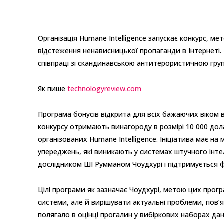
Організація Humane Intelligence запускає конкурс, м
відстеження ненависницької пропаганди в Інтернеті.
співпраці зі скандинавською антитерористичною груп
Як пише
technologyreview.com
Програма бонусів відкрита для всіх бажаючих віком ві
конкурсу отримають винагороду в розмірі 10 000 долар
організованих Humane Intelligence. Ініціатива має н
упереджень, які виникають у системах штучного інте
дослідником ШІ Румманом Чоудхурі і підтримується ф
Цілі програми як зазначає Чоудхурі, метою цих прог
системи, але й вирішувати актуальні проблеми, пов’
полягало в оцінці прогалин у вибіркових наборах д