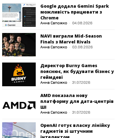
Google додала Gemini Spark
можливість працювати з
Chrome
Анна Сапожко
-
04.08.2026
NAVI виграли Mid-Season
Finals з Marvel Rivals
Анна Сапожко
-
03.08.2026
Директор Burny Games
пояснює, як будувати бізнес у
геймдеві
Анна Сапожко
-
31.07.2026
AMD показала нову
платформу для дата-центрів
ШІ
Анна Сапожко
-
31.07.2026
OpenAI готує власну лінійку
гаджетів зі штучним
інтелектом