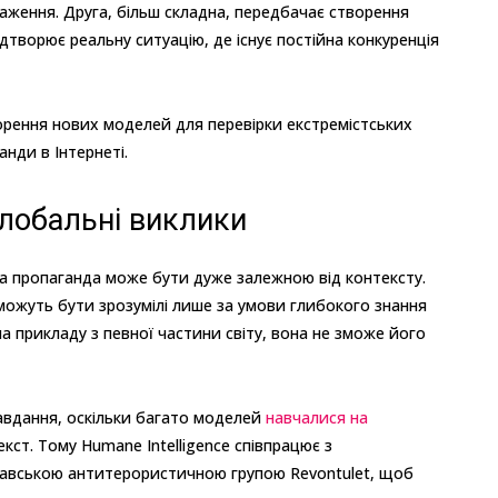
аження. Друга, більш складна, передбачає створення
дтворює реальну ситуацію, де існує постійна конкуренція
орення нових моделей для перевірки екстремістських
нди в Інтернеті.
глобальні виклики
а пропаганда може бути дуже залежною від контексту.
можуть бути зрозумілі лише за умови глибокого знання
а прикладу з певної частини світу, вона не зможе його
вдання, оскільки багато моделей
навчалися на
кст. Тому Humane Intelligence співпрацює з
навською антитерористичною групою Revontulet, щоб