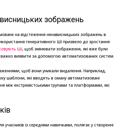
ависницьких зображень
рямоване на відстеження ненависницьких зображень в
Використання генеративного ШІ призвело до зростання
осовують ШІ
, щоб змінювати зображення, які вже були
кі важко виявити за допомогою автоматизованих систем.
аженнями, щоб вони уникали видалення. Наприклад,
ку шаблони, які вводять в оману автоматизовані
ня між екстремістськими групами та платформами, які
ків
ля учасників із середніми навичками, полягає у створенні