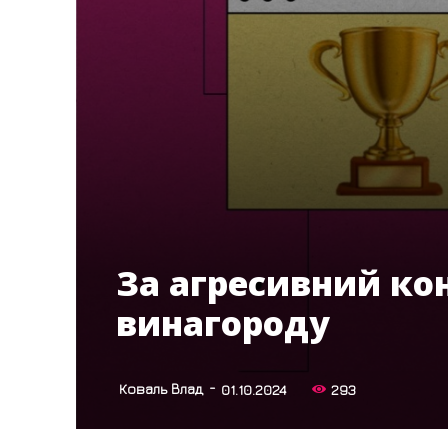
За агресивний ко
винагороду
-
Коваль Влад
01.10.2024
293