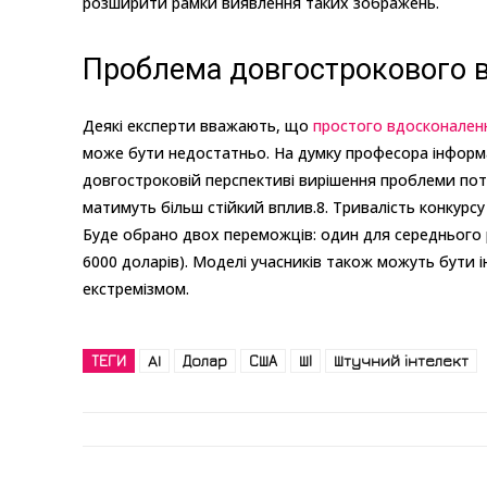
розширити рамки виявлення таких зображень.
Проблема довгострокового 
Деякі експерти вважають, що
простого вдосконален
може бути недостатньо. На думку професора інформа
довгостроковій перспективі вирішення проблеми потре
матимуть більш стійкий вплив.8. Тривалість конкурс
Буде обрано двох переможців: один для середнього рі
6000 доларів). Моделі учасників також можуть бути і
екстремізмом.
ТЕГИ
AI
Долар
США
ШІ
Штучний інтелект