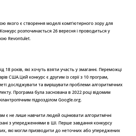
етою якого є створення моделі комп’ютерного зору для
 Конкурс розпочинається 26 вересня і проводиться у
ою Revontulet.
д 18 років, які хочуть взяти участь у змаганні. Переможці
ів США.Цей конкурс є другим із серії з 10 програм,
а меті досліджувати та вирішувати проблеми алгоритмічних
лекту. Програма була заснована в 2022 році відомим
ілантропічним підрозділом Google.org.
рам є не лише навчити людей оцінювати алгоритмічні
язані з упередженнями в ШІ. Перше завдання конкурсу
аних, які могли призводити до неточних або упереджених