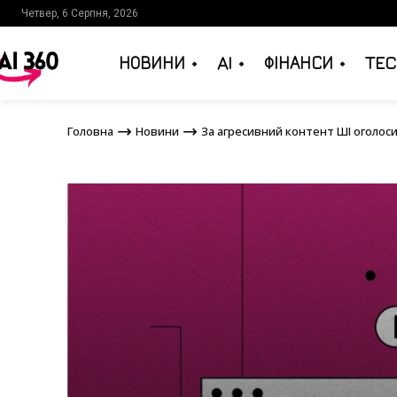
Четвер, 6 Серпня, 2026
НОВИНИ
AI
ФІНАНСИ
TEC
Головна
Новини
За агресивний контент ШІ ог
Головна
Новини
За агресивний контент ШІ оголос