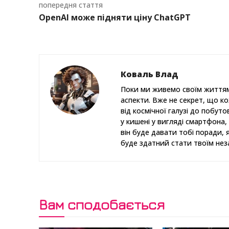
попередня стаття
OpenAI може підняти ціну ChatGPT
Коваль Влад
Поки ми живемо своїм життям
аспекти. Вже не секрет, що к
від космічної галузі до побут
у кишені у вигляді смартфона, 
він буде давати тобі поради, 
буде здатний стати твоїм нез
Вам сподобається