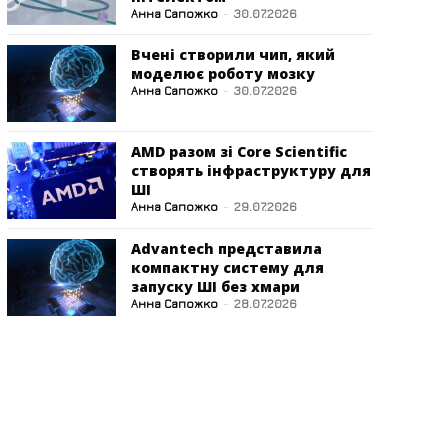
Анна Сапожко
-
30.07.2026
Вчені створили чип, який
моделює роботу мозку
Анна Сапожко
-
30.07.2026
AMD разом зі Core Scientific
створять інфраструктуру для
ШІ
Анна Сапожко
-
29.07.2026
Advantech представила
компактну систему для
запуску ШІ без хмари
Анна Сапожко
-
28.07.2026