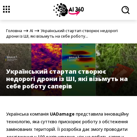
Головна
AI
Український стартап створює недорогі дрони із ШІ,
які візьмуть на себе роботу...
Головна
AI
Український стартап створює недорогі
дрони із ШІ, які візьмуть на себе роботу...
Український стартап створює
недорогі дрони із ШІ, які візьмуть на
себе роботу саперів
Українська компанія
UADamage
представила інноваційну
технологію, яка суттєво прискорює роботу з обстеження
замінованих територій. Її розробка дає змогу проводити
дослідження у 100 разів швидше, ніж це робить сапер у