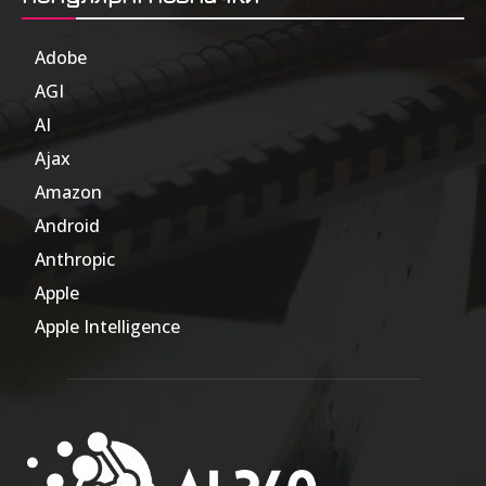
Adobe
6
AGI
185
AI
804
Ajax
1
Amazon
47
Android
17
Anthropic
51
Apple
63
Apple Intelligence
9