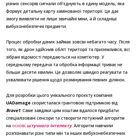
різних сенсорів сигнали об’єднують в єдину модель, яка
формує детальну карту замінованої території. Це дає
змогу виявляти не лише звичайні міни, а й складніші
вибухонебезпечні предмети.
Процес обробки даних займає зовсім небагато часу. Після
того, як дрон здійснив обліт території та приземлився, всі
зібрані відомості передаються на комп’ютер. У
середньому передача та обробка інформації триває не
більше десяти хвилин. Це дозволяє швидко реагувати та
ухвалювати рішення щодо розмінування певних ділянок.
Для розробки цього унікального проєкту компанія
UADamage
скористалася грантовою підтримкою від
Brave1
. Саме завдяки цим коштам вдалося придбати
спеціалізовані сенсори та створити потужний алгоритм
на
основі
штучного інтелекту
. Алгоритм навчили
розпізнавати різні типи мін та інших вибухонебезпечних