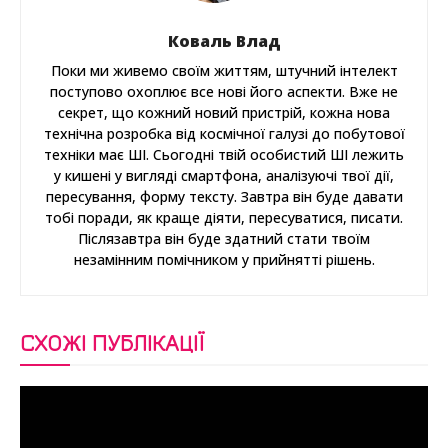
Коваль Влад
Поки ми живемо своїм життям, штучний інтелект
поступово охоплює все нові його аспекти. Вже не
секрет, що кожний новий пристрій, кожна нова
технічна розробка від космічної галузі до побутової
техніки має ШІ. Сьогодні твій особистий ШІ лежить
у кишені у вигляді смартфона, аналізуючі твої дії,
пересування, форму тексту. Завтра він буде давати
тобі поради, як краще діяти, пересуватися, писати.
Післязавтра він буде здатний стати твоїм
незамінним помічником у прийнятті рішень.
СХОЖІ ПУБЛІКАЦІЇ