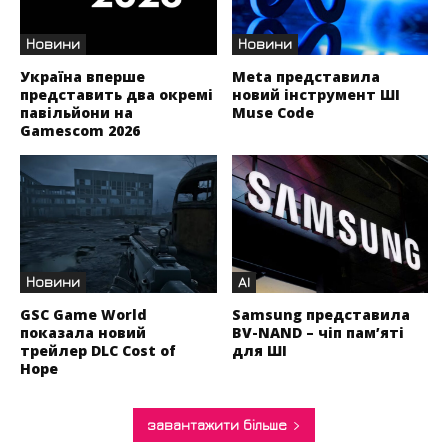
Новини
Новини
Україна вперше
Meta представила
представить два окремі
новий інструмент ШІ
павільйони на
Muse Code
Gamescom 2026
Новини
AI
GSC Game World
Samsung представила
показала новий
BV-NAND – чіп пам’яті
трейлер DLC Cost of
для ШІ
Hope
завантажити більше