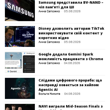
Samsung представила BV-NAND –
чіп пам’яті для ШІ
Анна Сапожко
-
05.08.2026
Disney дозволить авторам TikTok
використовувати свій контент у
коротких відео
Анна Сапожко
-
05.08.2026
Google додала Gemini Spark
можливість працювати з Chrome
Анна Сапожко
-
04.08.2026
Слідами цифрового прораба: що
насправді ховається за хайпом
Agentic AI
Вольга Микита
-
04.08.2026
NAVI виграли Mid-Season Finals з