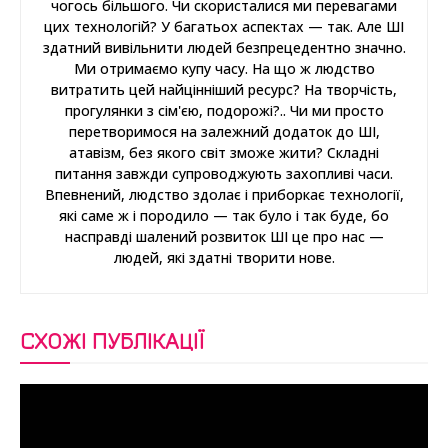
чогось більшого. Чи скористалися ми перевагами
цих технологій? У багатьох аспектах — так. Але ШІ
здатний вивільнити людей безпрецедентно значно.
Ми отримаємо купу часу. На що ж людство
витратить цей найцінніший ресурс? На творчість,
прогулянки з сім'єю, подорожі?.. Чи ми просто
перетворимося на залежний додаток до ШІ,
атавізм, без якого світ зможе жити? Складні
питання завжди супроводжують захопливі часи.
Впевнений, людство здолає і приборкає технології,
які саме ж і породило — так було і так буде, бо
насправді шалений розвиток ШІ це про нас —
людей, які здатні творити нове.
СХОЖІ ПУБЛІКАЦІЇ