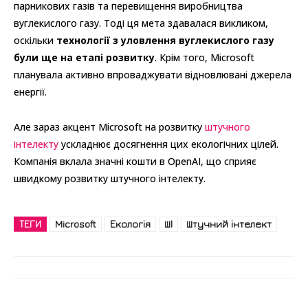
парникових газів та перевищення виробництва
вуглекислого газу. Тоді ця мета здавалася викликом,
оскільки
технології з уловлення вуглекислого газу
були ще на етапі розвитку
. Крім того, Microsoft
планувала активно впроваджувати відновлювані джерела
енергії.
Але зараз акцент Microsoft на розвитку
штучного
інтелекту
ускладнює досягнення цих екологічних цілей.
Компанія вклала значні кошти в OpenAI, що сприяє
швидкому розвитку штучного інтелекту.
ТЕГИ
Microsoft
Екологія
ШІ
Штучний інтелект