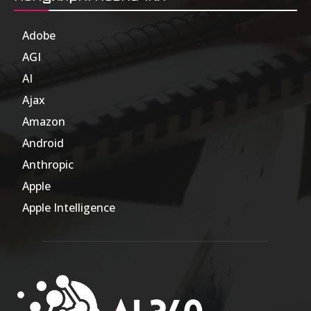
Adobe
6
AGI
185
AI
804
Ajax
1
Amazon
47
Android
17
Anthropic
51
Apple
63
Apple Intelligence
9