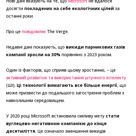
Нові дані вказують на те, що
Microsoft
не вдалося
досягти
покладених на себе екологічних цілей
за
останні роки.
Про це
повідомляє
The Verge.
Недавні дані показують, що
викиди парникових газів
компанії зросли на 30%
порівняно з 2023 роком.
Один із факторів, що сприяв цьому зростанню, – це
активний розвиток та використання штучного інтелекту
(ШІ).
Ці технології вимагають все більше енергії
, що
може призвести до подальшого загострення проблем з
навколишнім середовищем.
У 2020 році Microsoft встановила сміливу мету
стати
вуглецево-негативною компанією до кінця
десятиліття
. Це означало зменшення викидів