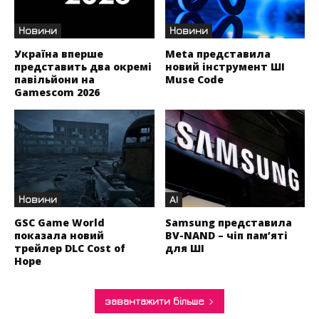
Новини
Новини
Україна вперше
Meta представила
представить два окремі
новий інструмент ШІ
павільйони на
Muse Code
Gamescom 2026
Новини
AI
GSC Game World
Samsung представила
показала новий
BV-NAND – чіп пам’яті
трейлер DLC Cost of
для ШІ
Hope
завантажити більше