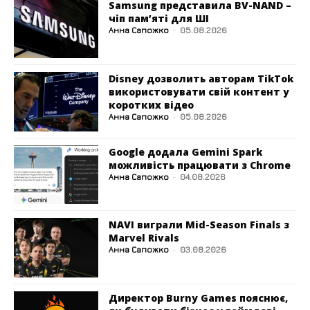
Samsung представила BV-NAND –
чіп пам’яті для ШІ
Анна Сапожко
-
05.08.2026
Disney дозволить авторам TikTok
використовувати свій контент у
коротких відео
Анна Сапожко
-
05.08.2026
Google додала Gemini Spark
можливість працювати з Chrome
Анна Сапожко
-
04.08.2026
NAVI виграли Mid-Season Finals з
Marvel Rivals
Анна Сапожко
-
03.08.2026
Директор Burny Games пояснює,