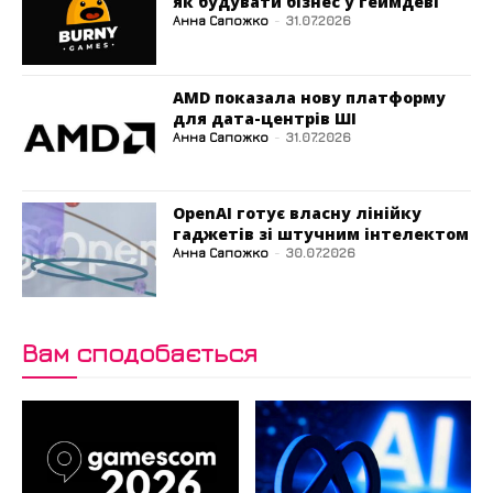
як будувати бізнес у геймдеві
Анна Сапожко
-
31.07.2026
AMD показала нову платформу
для дата-центрів ШІ
Анна Сапожко
-
31.07.2026
OpenAI готує власну лінійку
гаджетів зі штучним інтелектом
Анна Сапожко
-
30.07.2026
Вам сподобається