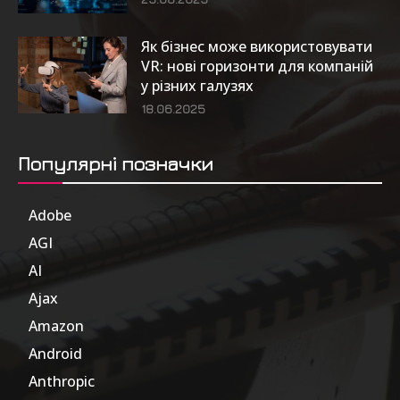
Як бізнес може використовувати
VR: нові горизонти для компаній
у різних галузях
18.06.2025
Популярні позначки
Adobe
6
AGI
185
AI
804
Ajax
1
Amazon
47
Android
17
Anthropic
51