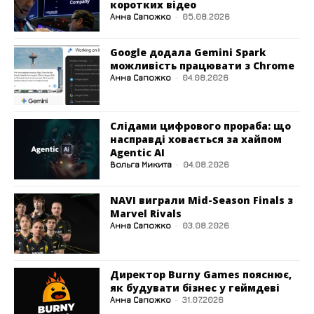
коротких відео
Анна Сапожко
-
05.08.2026
Google додала Gemini Spark
можливість працювати з Chrome
Анна Сапожко
-
04.08.2026
Слідами цифрового прораба: що
насправді ховається за хайпом
Agentic AI
Вольга Микита
-
04.08.2026
NAVI виграли Mid-Season Finals з
Marvel Rivals
Анна Сапожко
-
03.08.2026
Директор Burny Games пояснює,
як будувати бізнес у геймдеві
Анна Сапожко
-
31.07.2026