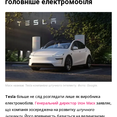
головніше електромобіля
Маск називає Tesla компанією штучного інтелекту. Фото: Google.
Tesla
більше не слід розглядати лише як виробника
електромобілів.
Генеральний директор Ілон Маск
заявляє,
що компанія зосереджена на розвитку
штучного
інтелекту
. Його впевненість базується на величезному