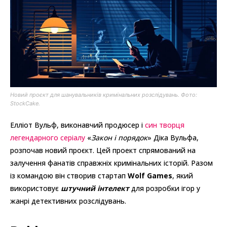
Новий проєкт для шанувальників кримінальних розслідувань. Фото:
StockCake.
Елліот Вульф, виконавчий продюсер і
син творця
легендарного серіалу
«
Закон і порядок
» Діка Вульфа,
розпочав новий проєкт. Цей проект спрямований на
залучення фанатів справжніх кримінальних історій. Разом
із командою він створив стартап
Wolf Games
, який
використовує
штучний інтелект
для розробки ігор у
жанрі детективних розслідувань.