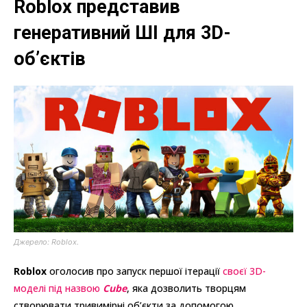
Roblox представив
генеративний ШІ для 3D-
об’єктів
Джерело: Roblox.
Roblox
оголосив про запуск першої ітерації
своєї 3D-
моделі під назвою
Cube
, яка дозволить творцям
створювати тривимірні об’єкти за допомогою