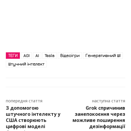
ТЕГИ
AGI
AI
Tesla
Відеоігри
Генеративний ШІ
Штучний інтелект
попередня стаття
наступна стаття
З допомогою
Grok спричинив
штучного інтелекту у
занепокоєння через
США створюють
можливе поширення
цифрові моделі
дезінформації