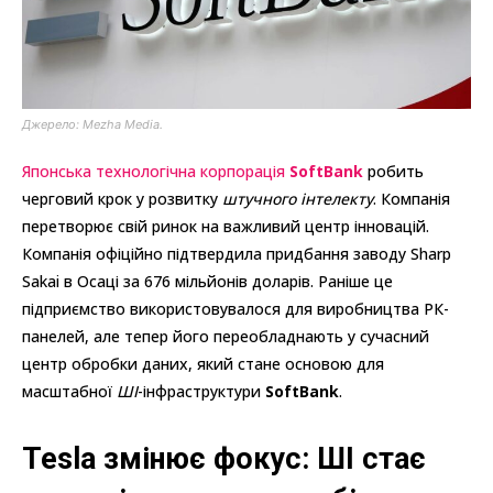
Джерело: Mezha Media.
Японська технологічна корпорація
SoftBank
робить
черговий крок у розвитку
штучного інтелекту
. Компанія
перетворює свій ринок на важливий центр інновацій.
Компанія офіційно підтвердила придбання заводу Sharp
Sakai в Осаці за 676 мільйонів доларів. Раніше це
підприємство використовувалося для виробництва РК-
панелей, але тепер його переобладнають у сучасний
центр обробки даних, який стане основою для
масштабної
ШІ
-інфраструктури
SoftBank
.
Tesla змінює фокус: ШІ стає