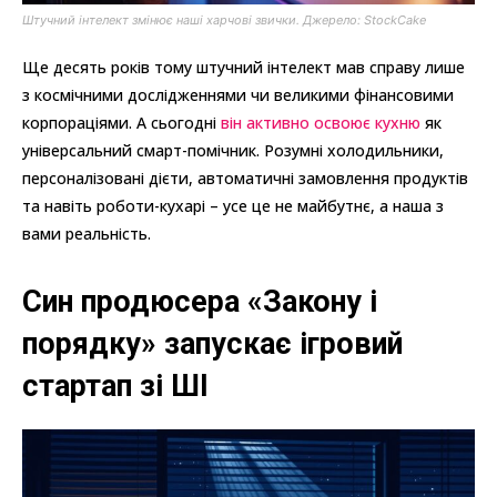
Штучний інтелект змінює наші харчові звички. Джерело: StockCake
Ще десять років тому штучний інтелект мав справу лише
з космічними дослідженнями чи великими фінансовими
корпораціями. А сьогодні
він активно освоює кухню
як
універсальний смарт-помічник. Розумні холодильники,
персоналізовані дієти, автоматичні замовлення продуктів
та навіть роботи-кухарі – усе це не майбутнє, а наша з
вами реальність.
Син продюсера «Закону і
порядку» запускає ігровий
стартап зі ШІ