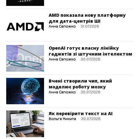
AMD показала нову платформу
для дата-центрів ШІ
Анна Сапожко
-
31.07.2026
OpenAI готує власну лінійку
гаджетів зі штучним інтелектом
Анна Сапожко
-
30.07.2026
Вчені створили чип, який
моделює роботу мозку
Анна Сапожко
-
30.07.2026
Як перевірити текст на AI
Вольга Микита
-
30.07.2026