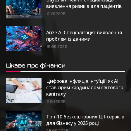
виявлення ризиків для пацієнтів
10.07.2025
Arize AI Спеціалізація: виявлення
проблем із даними
16.06.2025
Цікаве про фінанси
Цифрова інфляція інтуїції: як AI
став сірим кардиналом світового
капіталу
11.04.2026
Топ-10 безкоштовних ШІ-сервісів
для бізнесу у 2025 році
25.08.2025