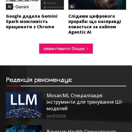
AI
AI
Google додала Gemini
Слідами цифрового
Spark можливість
прораба: що насправді
працювати з Chrome
ховається за хайпом
Agentic AI
завантажити більше
Редакція рекомендує
MosaicML Спеціалізація:
інструменти для тренування ШІ-
моделей
24.07.2025
Bayesian Health Спеціалізація: