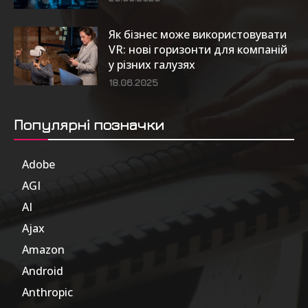
Як бізнес може використовувати
VR: нові горизонти для компаній
у різних галузях
18.06.2025
Популярні позначки
Adobe
6
AGI
185
AI
804
Ajax
1
Amazon
47
Android
17
Anthropic
51