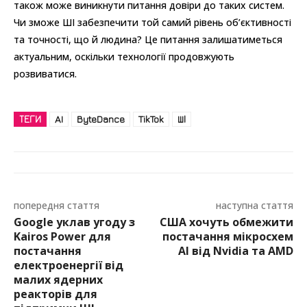
також може виникнути питання довіри до таких систем.
Чи зможе ШІ забезпечити той самий рівень об’єктивності
та точності, що й людина? Це питання залишатиметься
актуальним, оскільки технології продовжують
розвиватися.
ТЕГИ
AI
ByteDance
TikTok
ШІ
попередня стаття
наступна стаття
Google уклав угоду з
США хочуть обмежити
Kairos Power для
постачання мікросхем
постачання
AI від Nvidia та AMD
електроенергії від
малих ядерних
реакторів для