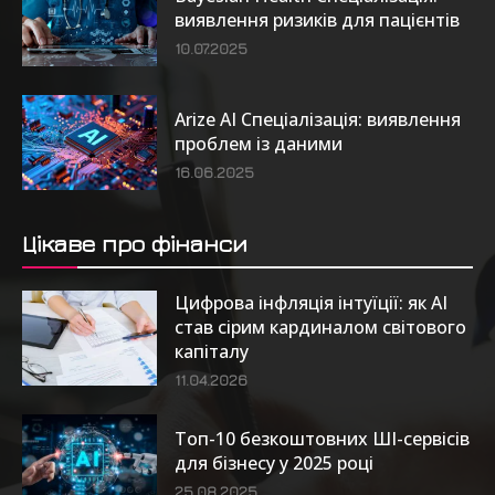
виявлення ризиків для пацієнтів
10.07.2025
Arize AI Спеціалізація: виявлення
проблем із даними
16.06.2025
Цікаве про фінанси
Цифрова інфляція інтуїції: як AI
став сірим кардиналом світового
капіталу
11.04.2026
Топ-10 безкоштовних ШІ-сервісів
для бізнесу у 2025 році
25.08.2025