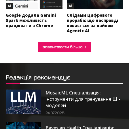
AI
AI
Google додала Gemini
Слідами цифрового
Spark можливість
прораба: що насправді
працювати з Chrome
ховається за хайпом
Agentic AI
завантажити більше
Редакція рекомендує
MosaicML Спеціалізація:
інструменти для тренування ШІ-
моделей
24.07.2025
Bayesian Health Спеціалізація: