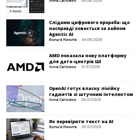
Анна Сапожко
-
04.08.2026
Слідами цифрового прораба: що
насправді ховається за хайпом
Agentic AI
Вольга Микита
-
04.08.2026
AMD показала нову платформу
для дата-центрів ШІ
Анна Сапожко
-
31.07.2026
OpenAI готує власну лінійку
гаджетів зі штучним інтелектом
Анна Сапожко
-
30.07.2026
Як перевірити текст на AI
Вольга Микита
-
30.07.2026