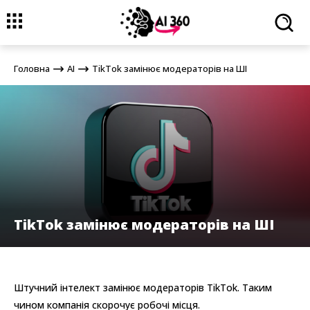
Головна
AI
TikTok замінює модераторів на ШІ
Головна
AI
TikTok замінює модераторів на ШІ
TikTok замінює модераторів на ШІ
Штучний інтелект замінює модераторів TikTok. Таким
чином компанія скорочує робочі місця.