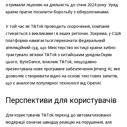
отримали ліцензію на діяльність до січня 2024 року. Уряд
країни прагне посилити боротьбу з кіберзлочинами.
У той час як TikTok проводить скорочення, компанія
стикається з викликами і в інших регіонах. Зокрема, у США
платформа намагається переконати федеральний
апеляційний суд, що Міністерство юстиції країни хибно
трактувало зв’язки TikTok з китайським урядом.Окрім
цього, ByteDance, власник TikTok, нещодавно
презентувала нове програмне забезпечення Jimeng AI, яке
дозволяє створювати відео на основі текстових запитів,
що є аналогом популярної технології від OpenAI.
Перспективи для користувачів
Для користувачів TikTok перехід до автоматизованої
модерації означає швидшу реакцію на порушення, але