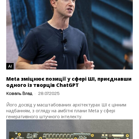
AI
Meta зміцнює позиції у сфері ШІ, приєднавши
одного із творців ChatGPT
Коваль Влад
-
28.07.2025
Його досвід у масштабованих архітектурах ШІ є цінним
надбанням, з огляду на амбітні плани Meta у сфері
генеративного штучного інтелекту.