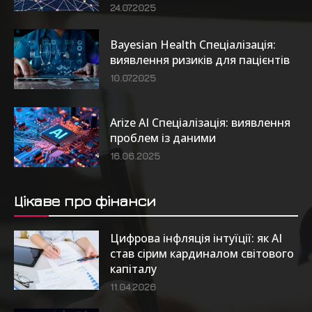
24.07.2025
Bayesian Health Спеціалізація:
виявлення ризиків для пацієнтів
10.07.2025
Arize AI Спеціалізація: виявлення
проблем із даними
16.06.2025
Цікаве про фінанси
Цифрова інфляція інтуїції: як AI
став сірим кардиналом світового
капіталу
11.04.2026