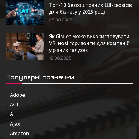
Топ-10 безкоштовних ШІ-сервісів
для бізнесу у 2025 році
25.08.2025
Як бізнес може використовувати
VR: нові горизонти для компаній
у різних галузях
18.06.2025
Популярні позначки
Adobe
6
AGI
185
AI
804
Ajax
1
Amazon
47