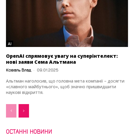
AI
OpenAI спрямовує увагу на суперінтелект:
нові заяви Сема Альтмана
Коваль Влад
-
09.01.2025
Альтман наголосив, що головна мета компанії – досягти
«славного майбутнього», щоб значно пришвидшити
наукові відкриття.
ОСТАННІ НОВИНИ