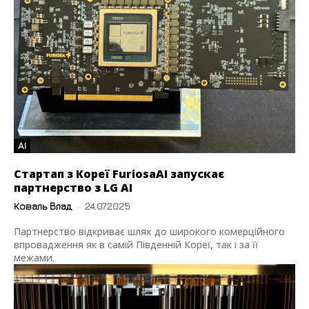
AI
Стартап з Кореї FuriosaAI запускає
партнерство з LG AI
Коваль Влад
-
24.07.2025
Партнерство відкриває шлях до широкого комерційного
впровадження як в самій Південній Кореї, так і за її
межами.