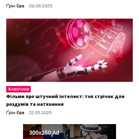
Ґрін Єва
-
09.06.2025
Аналітика
Фільми про штучний інтелект: топ стрічок для
роздумів та натхнення
Ґрін Єва
-
22.05.2025