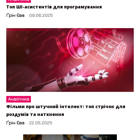
Топ ШІ-асистентів для програмування
Ґрін Єва
-
09.06.2025
Аналітика
Фільми про штучний інтелект: топ стрічок для
роздумів та натхнення
Ґрін Єва
-
22.05.2025