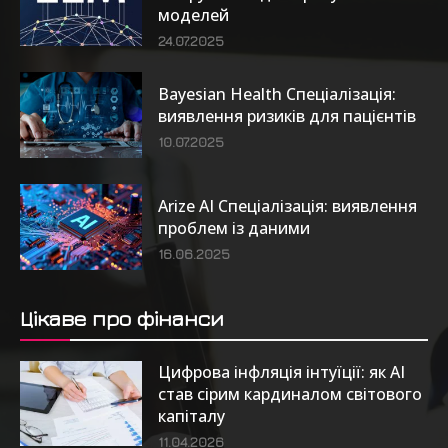
моделей
24.07.2025
Bayesian Health Спеціалізація:
виявлення ризиків для пацієнтів
10.07.2025
Arize AI Спеціалізація: виявлення
проблем із даними
16.06.2025
Цікаве про фінанси
Цифрова інфляція інтуїції: як AI
став сірим кардиналом світового
капіталу
11.04.2026